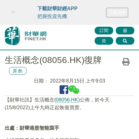
財華智庫網
FINTV
FINMETA
財華證券
媒體矩陣
下載財華財經APP
×
下載APP
智庫沙龍
聯絡我們
把握投資先機
訂閱
简
生活概念(08056.HK)復牌
原創
日期：
2022年8月15日 上午9:03
【財華社訊】生活概念(
08056.HK
)公佈，於今天
(15/8/2022)上午九時正起恢復買賣。
出處：財華港股智能寫手