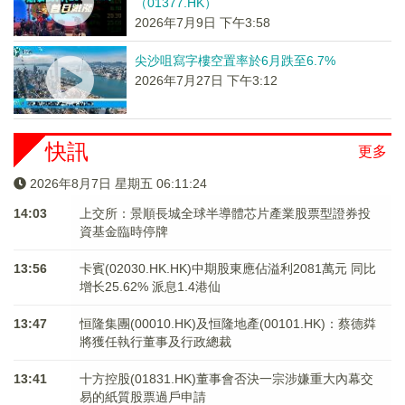
（01377.HK）
2026年7月9日 下午3:58
尖沙咀寫字樓空置率於6月跌至6.7%
2026年7月27日 下午3:12
快訊
更多
2026年8月7日 星期五 06:11:25
14:03
上交所：景順長城全球半導體芯片產業股票型證券投
資基金臨時停牌
13:56
卡賓(02030.HK.HK)中期股東應佔溢利2081萬元 同比
增长25.62% 派息1.4港仙
13:47
恒隆集團(00010.HK)及恒隆地產(00101.HK)：蔡德粦
將獲任執行董事及行政總裁
13:41
十方控股(01831.HK)董事會否決一宗涉嫌重大內幕交
易的紙質股票過戶申請