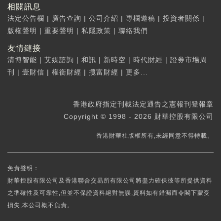
相關訊息
法定公告欄
|
廣告查詢
|
公司介紹
|
專欄邀稿
|
投資者關係
|
版權聲明
|
重要聲明
|
私隱政策
|
聯絡我們
友情鏈接
清博智能
|
艾媒諮詢
|
和訊
|
新時空
|
時代財經
|
證券市場周
刊
|
壹財信
|
權衡財經
|
攬富財經
|
更多...
香港政府指定刊載法定通告之憲報刊登報章
Copyright © 1998 - 2026 財華控股有限公司
香港財華社版權所有,未經同意不得轉載。
免責聲明：
財華控股有限公司及香港聯合交易所有限公司將盡力確保彼等所提供資料
之準確性及可靠性,但並不保證資料絕對無誤,資料如有錯漏而令閣下蒙受
損失,本公司概不負責。