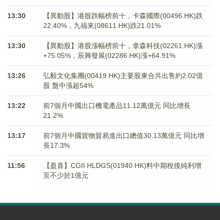
13:30
【異動股】港股跌幅榜前十，卡森國際(00496.HK)跌
22.40%，九福來(08611.HK)跌21.01%
13:30
【異動股】港股漲幅榜前十，拿森科技(02261.HK)漲
+75.05%，辰興發展(02286.HK)漲+64.91%
13:26
弘毅文化集團(00419.HK)主要股東合共出售約2.02億
股 盤中漲超54%
13:22
前7個月中國出口機電產品11.12萬億元 同比增長
21.2%
13:17
前7個月中國貨物貿易進出口總值30.13萬億元 同比增
長17.3%
11:56
【盈喜】CGII HLDGS(01940.HK)料中期稅後純利增
至不少於1億元