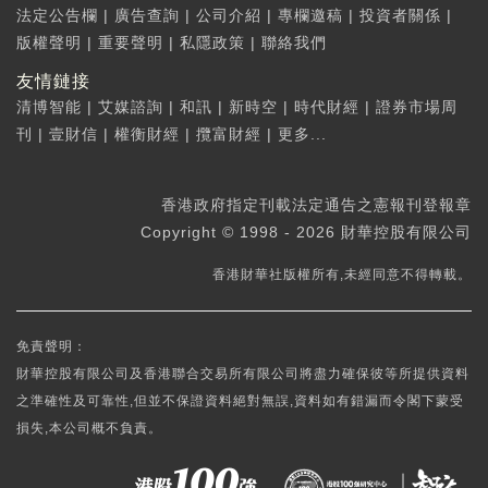
法定公告欄
|
廣告查詢
|
公司介紹
|
專欄邀稿
|
投資者關係
|
版權聲明
|
重要聲明
|
私隱政策
|
聯絡我們
友情鏈接
清博智能
|
艾媒諮詢
|
和訊
|
新時空
|
時代財經
|
證券市場周
刊
|
壹財信
|
權衡財經
|
攬富財經
|
更多...
香港政府指定刊載法定通告之憲報刊登報章
Copyright © 1998 - 2026 財華控股有限公司
香港財華社版權所有,未經同意不得轉載。
免責聲明：
財華控股有限公司及香港聯合交易所有限公司將盡力確保彼等所提供資料
之準確性及可靠性,但並不保證資料絕對無誤,資料如有錯漏而令閣下蒙受
損失,本公司概不負責。