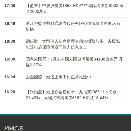
17:00
【盈警】中慶股份(01855.HK)料中期除稅後虧損500萬
至2000萬元
16:46
浙江證監局對財通證券股份有限公司採取出具警示函
措施
16:36
網信辦：大型個人信息處理者應當採取加密、去標識
化等措施保障所處理個人信息安全
16:30
國家外匯局：7月末中國外匯儲備規模34188億美元 升
幅0.07%
16:24
山金國際：港股上市工作正常推進中
16:20
【異動股】港股跌幅榜前十，九福來(08611.HK)跌
21.43%，天瑞汽車内飾(06162.HK)跌18.44%
相關訊息