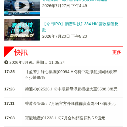
2026年7月27日 下午4:49
【今日IPO】滴普科技[1384.HK]营收翻倍反
跌
2026年7月20日 下午5:20
快訊
更多
2026年8月9日 星期天 11:35:24
17:35
【盈警】綠心集團(00094.HK)料中期淨虧損同比收窄
不少於85%
17:26
德適-B(02526.HK)中期歸母淨虧損擴大至5588.3萬元
17:11
香港金管局：7月底官方外匯儲備資產為4478億美元
17:08
寶龍地產(01238.HK)7月合約銷售額約5.5億元