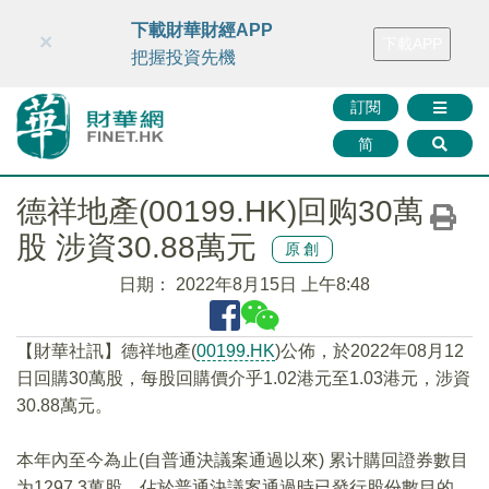
財華智庫網
FINTV
FINMETA
財華證券
媒體矩陣
下載財華財經APP
×
下載APP
智庫沙龍
聯絡我們
把握投資先機
訂閱
简
德祥地產(00199.HK)回购30萬
股 涉資30.88萬元
原創
日期：
2022年8月15日 上午8:48
【財華社訊】德祥地產(
00199.HK
)公佈，於2022年08月12
日回購30萬股，每股回購價介乎1.02港元至1.03港元，涉資
30.88萬元。
本年內至今為止(自普通決議案通過以來) 累计購回證券數目
为1297.3萬股，佔於普通決議案通過時已發行股份數目的