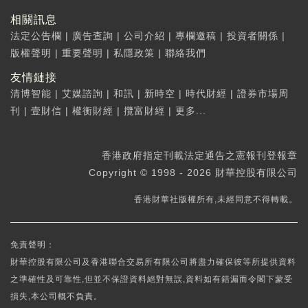
相關訊息
法定公告欄
|
廣告查詢
|
公司介紹
|
專欄邀稿
|
投資者關係
|
版權聲明
|
重要聲明
|
私隱政策
|
聯絡我們
友情鏈接
清博智能
|
艾媒諮詢
|
和訊
|
新時空
|
時代財經
|
證券市場周
刊
|
壹財信
|
權衡財經
|
攬富財經
|
更多...
香港政府指定刊載法定通告之憲報刊登報章
Copyright © 1998 - 2026 財華控股有限公司
香港財華社版權所有,未經同意不得轉載。
免責聲明：
財華控股有限公司及香港聯合交易所有限公司將盡力確保彼等所提供資料
之準確性及可靠性,但並不保證資料絕對無誤,資料如有錯漏而令閣下蒙受
損失,本公司概不負責。