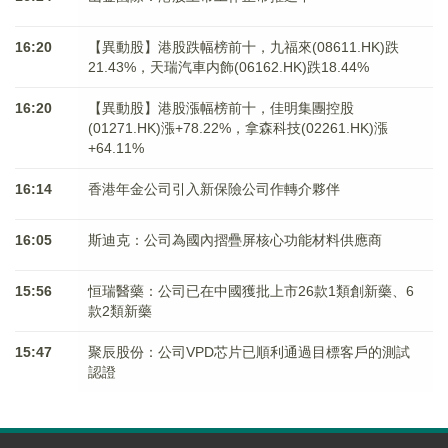
16:20
【異動股】港股跌幅榜前十，九福來(08611.HK)跌
21.43%，天瑞汽車内飾(06162.HK)跌18.44%
16:20
【異動股】港股漲幅榜前十，佳明集團控股
(01271.HK)漲+78.22%，拿森科技(02261.HK)漲
+64.11%
16:14
香港年金公司引入新保險公司作轉介夥伴
16:05
斯迪克：公司為國內摺疊屏核心功能材料供應商
15:56
恒瑞醫藥：公司已在中國獲批上市26款1類創新藥、6
款2類新藥
15:47
聚辰股份：公司VPD芯片已順利通過目標客戶的測試
認證