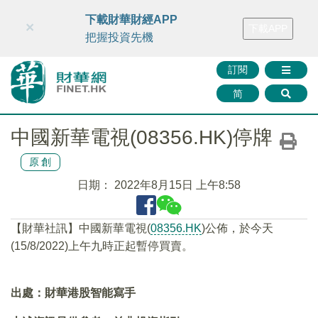
財華智庫網
FINTV
FINMETA
財華證券
媒體矩陣
下載財華財經APP
×
下載APP
智庫沙龍
聯絡我們
把握投資先機
訂閱
简
中國新華電視(08356.HK)停牌
原創
日期：
2022年8月15日 上午8:58
【財華社訊】中國新華電視(
08356.HK
)公佈，於今天
(15/8/2022)上午九時正起暫停買賣。
出處：財華港股智能寫手