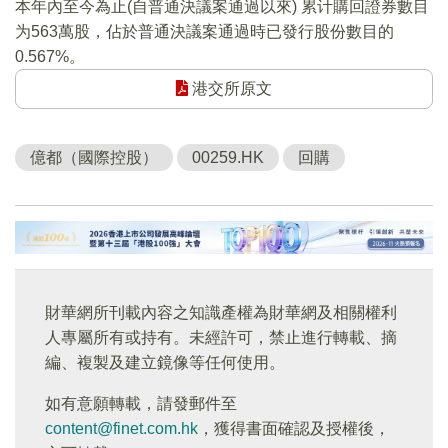
本年內至今為止(自普通決議案通過以來) 累计購回證券數目
为563萬股，佔於普通決議案通過時已發行股份數目的
0.567%。
港交所原文
億都（國際控股）
00259.HK
回購
財華網所刊載內容之知識產權為財華網及相關權利
人專屬所有或持有。未經許可，禁止進行轉載、摘
編、複製及建立鏡像等任何使用。
如有意願轉載，請發郵件至
content@finet.com.hk
，獲得書面確認及授權後，