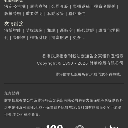
法定公告欄
|
廣告查詢
|
公司介紹
|
專欄邀稿
|
投資者關係
|
版權聲明
|
重要聲明
|
私隱政策
|
聯絡我們
友情鏈接
清博智能
|
艾媒諮詢
|
和訊
|
新時空
|
時代財經
|
證券市場周
刊
|
壹財信
|
權衡財經
|
攬富財經
|
更多...
香港政府指定刊載法定通告之憲報刊登報章
Copyright © 1998 - 2026 財華控股有限公司
香港財華社版權所有,未經同意不得轉載。
免責聲明：
財華控股有限公司及香港聯合交易所有限公司將盡力確保彼等所提供資料
之準確性及可靠性,但並不保證資料絕對無誤,資料如有錯漏而令閣下蒙受
損失,本公司概不負責。