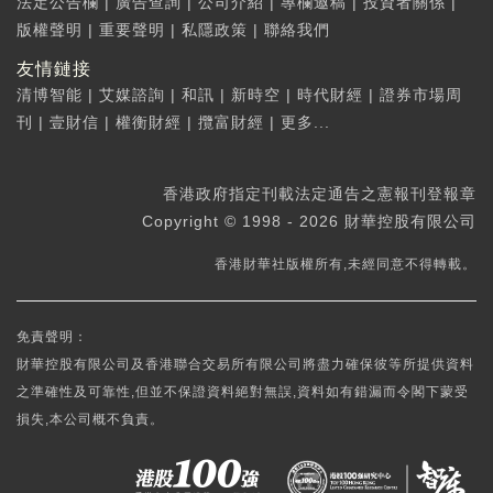
法定公告欄
|
廣告查詢
|
公司介紹
|
專欄邀稿
|
投資者關係
|
版權聲明
|
重要聲明
|
私隱政策
|
聯絡我們
友情鏈接
清博智能
|
艾媒諮詢
|
和訊
|
新時空
|
時代財經
|
證券市場周
刊
|
壹財信
|
權衡財經
|
攬富財經
|
更多...
香港政府指定刊載法定通告之憲報刊登報章
Copyright © 1998 - 2026 財華控股有限公司
香港財華社版權所有,未經同意不得轉載。
免責聲明：
財華控股有限公司及香港聯合交易所有限公司將盡力確保彼等所提供資料
之準確性及可靠性,但並不保證資料絕對無誤,資料如有錯漏而令閣下蒙受
損失,本公司概不負責。