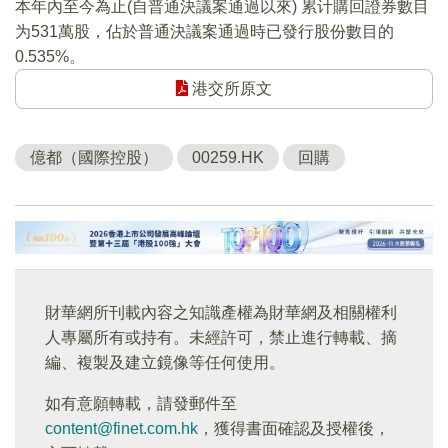
本年內至今為止(自普通決議案通過以來) 累计購回證券數目
为531萬股，佔於普通決議案通過時已發行股份數目的
0.535%。
港交所原文
億都（國際控股）
00259.HK
回購
財華網所刊載內容之知識產權為財華網及相關權利
人專屬所有或持有。未經許可，禁止進行轉載、摘
編、複製及建立鏡像等任何使用。
如有意願轉載，請發郵件至
content@finet.com.hk
，獲得書面確認及授權後，