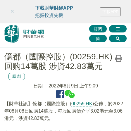
財華智庫網
FINTV
FINMETA
財華證券
媒體矩陣
下載財華財經APP
×
下載APP
智庫沙龍
聯絡我們
把握投資先機
訂閱
简
億都（國際控股）(00259.HK)
回购14萬股 涉資42.83萬元
原創
日期：
2022年8月9日 上午9:09
【財華社訊】億都（國際控股）(
00259.HK
)公佈，於2022
年08月08日回購14萬股，每股回購價介乎3.02港元至3.06
港元，涉資42.83萬元。