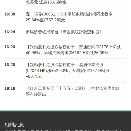
萬美元 派息15.66港仙
16:38
五一視界(06651.HK)中期股東應佔虧損同比收窄
25.84%至6757.2萬元
16:24
市場監管總局印發《廣告業統計調查制度》
16:20
【異動股】港股跌幅榜前十，賽迪顧問(02176.HK)跌
40.96%，天瑞汽車内飾(06162.HK)跌26.09%
16:20
【異動股】港股漲幅榜前十，易居企業控股
(02048.HK)漲+52.63%，天潤雲(02167.HK)漲
+50.75%
16:18
《煤炭工業發展「十五五」規劃》：推動落後產能煤
礦有序退出
相關訊息