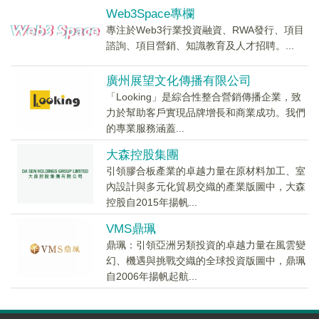
Web3Space專欄
專注於Web3行業投資融資、RWA發行、項目
諮詢、項目營銷、知識教育及人才招聘。...
廣州展望文化傳播有限公司
「Looking」是綜合性整合營銷傳播企業，致
力於幫助客戶實現品牌增長和商業成功。我們
的專業服務涵蓋...
大森控股集團
引領膠合板產業的卓越力量在原材料加工、室
內設計與多元化貿易交織的產業版圖中，大森
控股自2015年揚帆...
VMS鼎珮
鼎珮：引領亞洲另類投資的卓越力量在風雲變
幻、機遇與挑戰交織的全球投資版圖中，鼎珮
自2006年揚帆起航...