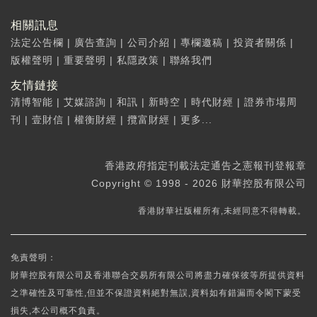
相關訊息
法定公告欄
|
廣告查詢
|
公司介紹
|
專欄邀稿
|
投資者關係
|
版權聲明
|
重要聲明
|
私隱政策
|
聯絡我們
友情鏈接
清博智能
|
艾媒諮詢
|
和訊
|
新時空
|
時代財經
|
證券市場周
刊
|
壹財信
|
權衡財經
|
攬富財經
|
更多...
香港政府指定刊載法定通告之憲報刊登報章
Copyright © 1998 - 2026 財華控股有限公司
香港財華社版權所有,未經同意不得轉載。
免責聲明：
財華控股有限公司及香港聯合交易所有限公司將盡力確保彼等所提供資料
之準確性及可靠性,但並不保證資料絕對無誤,資料如有錯漏而令閣下蒙受
損失,本公司概不負責。