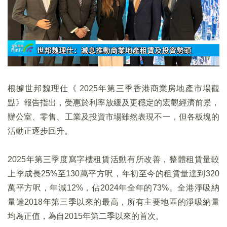
根據世邦魏理仕《 2025年第三季香港商業房地產市場觀
點》報告指出，受惠於利率放緩及更穩定的宏觀經濟前景，
辦公室、零售、工業及投資市場雖然表現不一，但各板塊的
活動正逐步回升。
2025年第三季度寫字樓租賃活動有所改善，整體租賃量較
上季成長25%至130萬平方呎，年初至今的租賃量達到320
萬平方呎，年減12%，佔2024年全年的73%。全港淨吸納
量達2018年第三季以來的最高，所有主要地區的淨吸納量
均為正值，為自2015年第二季以來的首次。