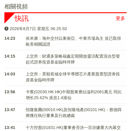
相關視頻
快訊
更多
2026年8月7日 星期五 06:25:50
14:23
依米康：海外交付以東南亞、中東市場為主 並已取得
歐美相關認證
14:15
上交所：財通多策略福鑫定期開放靈活配置混合型發
起式證券投資基金臨時停牌
14:03
上交所：景順長城全球半導體芯片產業股票型證券投
資基金臨時停牌
13:56
卡賓(02030.HK.HK)中期股東應佔溢利2081萬元 同比
增长25.62% 派息1.4港仙
13:47
恒隆集團(00010.HK)及恒隆地產(00101.HK)：蔡德粦
將獲任執行董事及行政總裁
13:41
十方控股(01831.HK)董事會否決一宗涉嫌重大內幕交