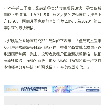
2025年第三季度，受惠於零售銷貨值增長加快，零售租賃
量較上季增加。由於7月及8月旅客人數的強勁增長，按年上
升13.9%，兩個月零售總額合計年增2.8%，為2023年第四
季以來的最快增幅。
世邦魏理仕香港區研究部主管陳錦平表示：「儘管高空置率
及租戶需求轉變等挑戰仍然存在，香港的商業地產格局正逐
步適應新常態，業主、投資者及租戶正重新調整策略，以把
握新興機遇。強勁的新股上市及活動項目預期將進一步支持
本地經濟於今年餘下時間以至2026年的復甦步伐。」