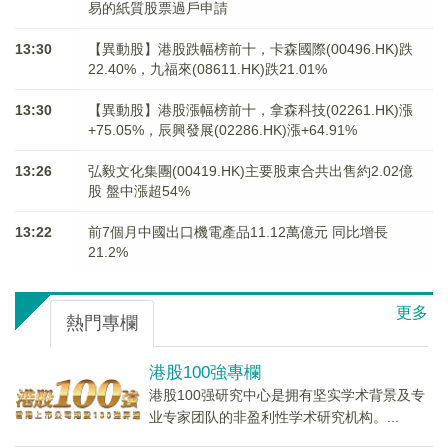
易的紙質股票過戶申請
13:30
【異動股】港股跌幅榜前十，卡森國際(00496.HK)跌
22.40%，九福來(08611.HK)跌21.01%
13:30
【異動股】港股漲幅榜前十，拿森科技(02261.HK)漲
+75.05%，辰興發展(02286.HK)漲+64.91%
13:26
弘毅文化集團(00419.HK)主要股東合共出售約2.02億
股 盤中漲超54%
13:22
前7個月中國出口機電產品11.12萬億元 同比增長
21.2%
更多
熱門專欄
港股100強專欄
港股100强研究中心是拥有坚实学术背景及专
业专家团队的非盈利性学术研究机构。...