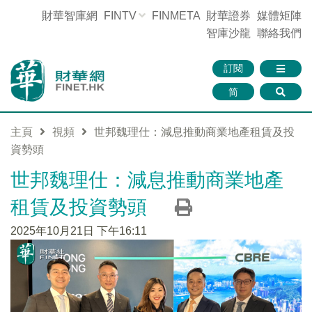
財華智庫網
FINTV
FINMETA
財華證券
媒體矩陣
智庫沙龍
聯絡我們
訂閱
简
主頁
視頻
世邦魏理仕：減息推動商業地產租賃及投
資勢頭
世邦魏理仕：減息推動商業地產
租賃及投資勢頭
2025年10月21日 下午16:11