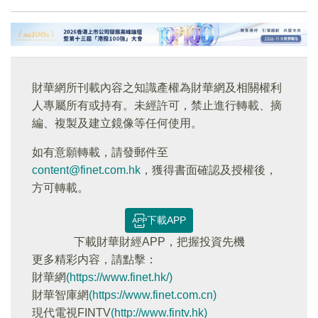
財華網所刊載內容之知識產權為財華網及相關權利
人專屬所有或持有。未經許可，禁止進行轉載、摘
編、複製及建立鏡像等任何使用。
如有意願轉載，請發郵件至
content@finet.com.hk
，獲得書面確認及授權後，
方可轉載。
下載APP
下載財華財經APP，把握投資先機
更多精彩内容，請點擊：
財華網
(https://www.finet.hk/)
財華智庫網
(https://www.finet.com.cn)
現代電視FINTV
(http://www.fintv.hk)