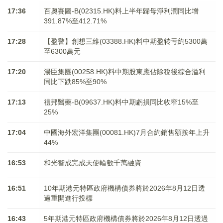
17:36
百奧賽圖-B(02315.HK)料上半年歸母淨利潤同比增
391.87%至412.71%
17:28
【盈警】創想三維(03388.HK)料中期盈转亏約5300萬
至6300萬元
17:20
湯臣集團(00258.HK)料中期股東應佔除稅後綜合溢利
同比下跌85%至90%
17:13
禮邦醫藥-B(09637.HK)料中期虧損同比收窄15%至
25%
17:04
中國海外宏洋集團(00081.HK)7月合約銷售額按年上升
44%
16:53
和光智成完成天使輪數千萬融資
16:51
10年期港元特區政府機構債券將於2026年8月12日透
過重開進行投標
16:43
5年期港元特區政府機構債券將於2026年8月12日透過