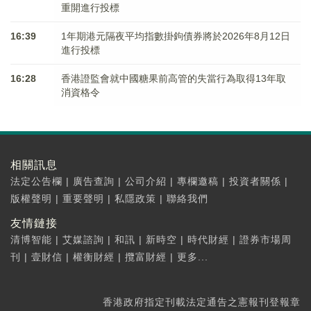
重開進行投標
16:39
1年期港元隔夜平均指數掛鉤債券將於2026年8月12日
進行投標
16:28
香港證監會就中國糖果前高管的失當行為取得13年取
消資格令
相關訊息
法定公告欄
|
廣告查詢
|
公司介紹
|
專欄邀稿
|
投資者關係
|
版權聲明
|
重要聲明
|
私隱政策
|
聯絡我們
友情鏈接
清博智能
|
艾媒諮詢
|
和訊
|
新時空
|
時代財經
|
證券市場周
刊
|
壹財信
|
權衡財經
|
攬富財經
|
更多...
香港政府指定刊載法定通告之憲報刊登報章