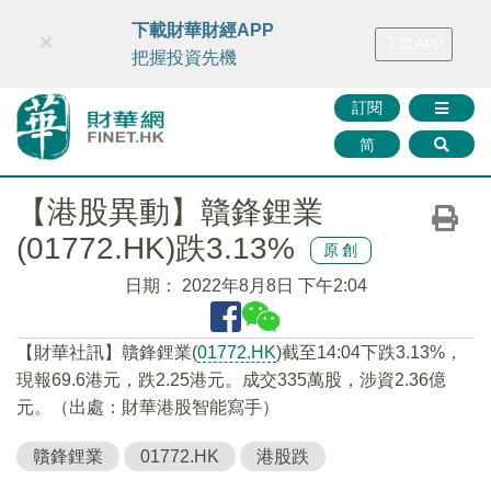
財華智庫網
FINTV
FINMETA
財華證券
媒體矩陣
下載財華財經APP
×
下載APP
智庫沙龍
聯絡我們
把握投資先機
訂閱
简
【港股異動】贛鋒鋰業
(01772.HK)跌3.13%
原創
日期：
2022年8月8日 下午2:04
【財華社訊】贛鋒鋰業(
01772.HK
)截至14:04下跌3.13%，
現報69.6港元，跌2.25港元。成交335萬股，涉資2.36億
元。（出處：財華港股智能寫手）
贛鋒鋰業
01772.HK
港股跌