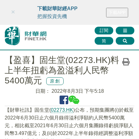
財華智庫網
FINTV
FINMETA
財華證券
媒體矩陣
下載財華財經APP
×
下載APP
智庫沙龍
聯絡我們
把握投資先機
訂閱
简
【盈喜】固生堂(02273.HK)料
上半年扭虧為盈溢利人民幣
5400萬元
原創
日期：
2022年8月3日 下午5:18
【財華社訊】固生堂(
02273.HK
)公布，預期集團將(i)於截至
2022年6月30日止六個月錄得溢利淨額約人民幣5400萬
元，相比截至2021年6月30日止六個月集團錄得虧損淨額人
民幣3.497億元；及(ii)於2022年上半年錄得經調整溢利淨額