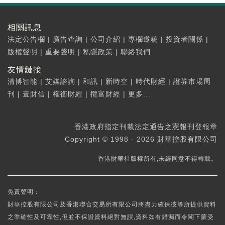
相關訊息
法定公告欄
|
廣告查詢
|
公司介紹
|
專欄邀稿
|
投資者關係
|
版權聲明
|
重要聲明
|
私隱政策
|
聯絡我們
友情鏈接
清博智能
|
艾媒諮詢
|
和訊
|
新時空
|
時代財經
|
證券市場周
刊
|
壹財信
|
權衡財經
|
攬富財經
|
更多...
香港政府指定刊載法定通告之憲報刊登報章
Copyright © 1998 - 2026 財華控股有限公司
香港財華社版權所有,未經同意不得轉載。
免責聲明：
財華控股有限公司及香港聯合交易所有限公司將盡力確保彼等所提供資料
之準確性及可靠性,但並不保證資料絕對無誤,資料如有錯漏而令閣下蒙受