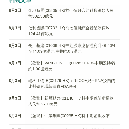
相關文章
8月3日
金地商置(00535.HK)前七個月合約銷售總額人民
幣302.93億元
8月3日
信利國際(00732.HK)前七個月綜合營業淨額約
124.41億港元
8月3日
長江基建(01038.HK)中期股東應佔溢利升46.43%
至44.09億港元 中期息0.7港元
8月3日
【盈警】WING ON CO(00289.HK)料中期盈轉虧
約1.06億港元
8月3日
瑞科生物-B(02179.HK)：ReCOV與mRNA疫苗的
比對研究獲菲律賓FDA許可
8月3日
【盈警】新晨動力(01148.HK)料中期稅前虧損約
人民幣3510萬元
8月3日
【盈警】中策集團(00235.HK)料中期虧損收窄