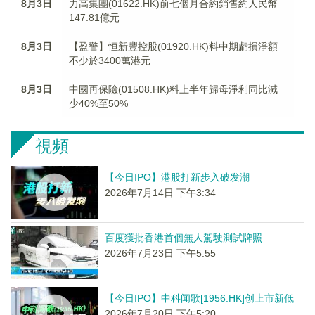
8月3日
力高集團(01622.HK)前七個月合約銷售約人民幣
147.81億元
8月3日
【盈警】恒新豐控股(01920.HK)料中期虧損淨額
不少於3400萬港元
8月3日
中國再保險(01508.HK)料上半年歸母淨利同比減
少40%至50%
視頻
【今日IPO】港股打新步入破发潮
2026年7月14日 下午3:34
百度獲批香港首個無人駕駛測試牌照
2026年7月23日 下午5:55
【今日IPO】中科闻歌[1956.HK]创上市新低
2026年7月20日 下午5:20