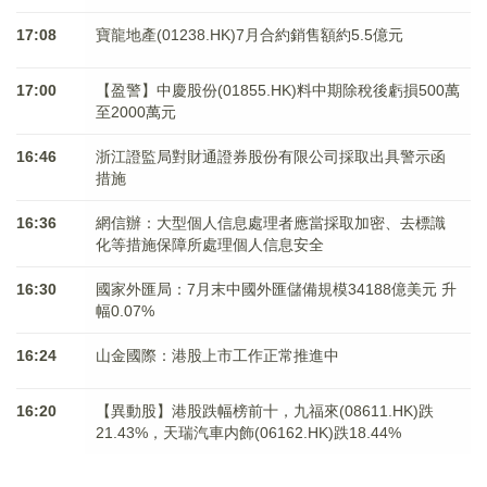
17:08
寶龍地產(01238.HK)7月合約銷售額約5.5億元
17:00
【盈警】中慶股份(01855.HK)料中期除稅後虧損500萬
至2000萬元
16:46
浙江證監局對財通證券股份有限公司採取出具警示函
措施
16:36
網信辦：大型個人信息處理者應當採取加密、去標識
化等措施保障所處理個人信息安全
16:30
國家外匯局：7月末中國外匯儲備規模34188億美元 升
幅0.07%
16:24
山金國際：港股上市工作正常推進中
16:20
【異動股】港股跌幅榜前十，九福來(08611.HK)跌
21.43%，天瑞汽車内飾(06162.HK)跌18.44%