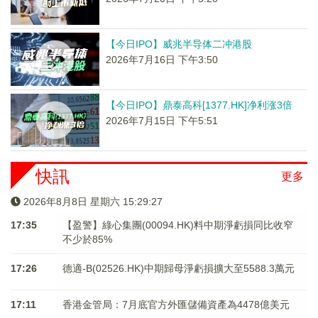
【今日IPO】威兆半导体二冲港股
2026年7月16日 下午3:50
【今日IPO】鼎泰高科[1377.HK]净利涨3倍
2026年7月15日 下午5:51
快訊
更多
2026年8月8日 星期六 15:29:27
17:35
【盈警】綠心集團(00094.HK)料中期淨虧損同比收窄
不少於85%
17:26
德適-B(02526.HK)中期歸母淨虧損擴大至5588.3萬元
17:11
香港金管局：7月底官方外匯儲備資產為4478億美元