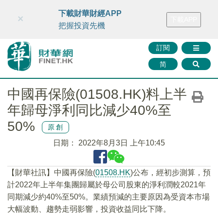
財華智庫網
FINTV
FINMETA
財華證券
媒體矩陣
下載財華財經APP
×
下載APP
智庫沙龍
聯絡我們
把握投資先機
訂閱
简
中國再保險(01508.HK)料上半
年歸母淨利同比減少40%至
50%
原創
日期：
2022年8月3日 上午10:45
【財華社訊】中國再保險(
01508.HK
)公布，經初步測算，預
計2022年上半年集團歸屬於母公司股東的淨利潤較2021年
同期減少約40%至50%。業績預減的主要原因為受資本市場
大幅波動、趨勢走弱影響，投資收益同比下降。