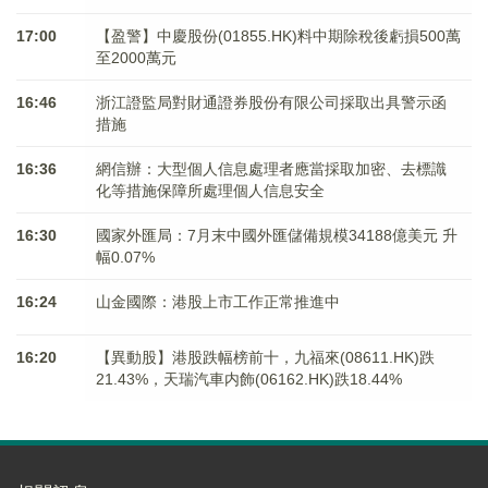
17:00
【盈警】中慶股份(01855.HK)料中期除稅後虧損500萬
至2000萬元
16:46
浙江證監局對財通證券股份有限公司採取出具警示函
措施
16:36
網信辦：大型個人信息處理者應當採取加密、去標識
化等措施保障所處理個人信息安全
16:30
國家外匯局：7月末中國外匯儲備規模34188億美元 升
幅0.07%
16:24
山金國際：港股上市工作正常推進中
16:20
【異動股】港股跌幅榜前十，九福來(08611.HK)跌
21.43%，天瑞汽車内飾(06162.HK)跌18.44%