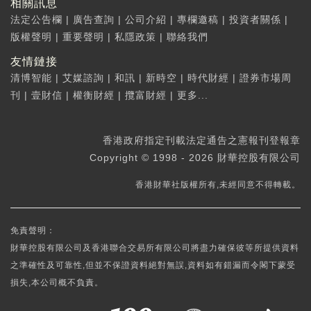
相關訊息
法定公告欄
|
廣告查詢
|
公司介紹
|
專欄邀稿
|
投資者關係
|
版權聲明
|
重要聲明
|
私隱政策
|
聯絡我們
友情鏈接
清博智能
|
艾媒諮詢
|
和訊
|
新時空
|
時代財經
|
證券市場周
刊
|
壹財信
|
權衡財經
|
攬富財經
|
更多...
香港政府指定刊載法定通告之憲報刊登報章
Copyright © 1998 - 2026 財華控股有限公司
香港財華社版權所有,未經同意不得轉載。
免責聲明：
財華控股有限公司及香港聯合交易所有限公司將盡力確保彼等所提供資料
之準確性及可靠性,但並不保證資料絕對無誤,資料如有錯漏而令閣下蒙受
損失,本公司概不負責。