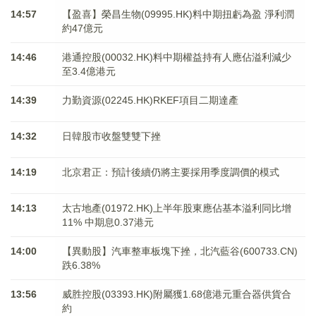
14:57
【盈喜】榮昌生物(09995.HK)料中期扭虧為盈 淨利潤
約47億元
14:46
港通控股(00032.HK)料中期權益持有人應佔溢利減少
至3.4億港元
14:39
力勤資源(02245.HK)RKEF項目二期達產
14:32
日韓股市收盤雙雙下挫
14:19
北京君正：預計後續仍將主要採用季度調價的模式
14:13
太古地產(01972.HK)上半年股東應佔基本溢利同比增
11% 中期息0.37港元
14:00
【異動股】汽車整車板塊下挫，北汽藍谷(600733.CN)
跌6.38%
13:56
威胜控股(03393.HK)附屬獲1.68億港元重合器供貨合
約