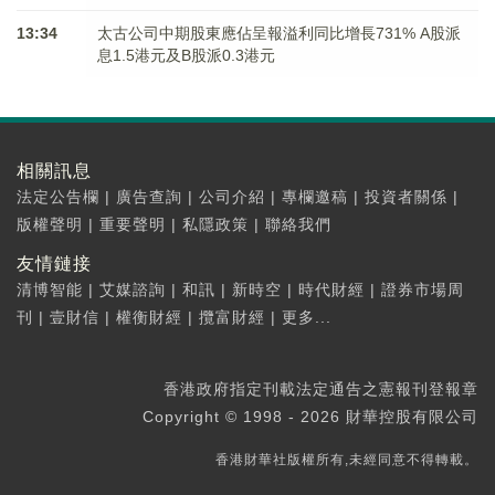
13:34
太古公司中期股東應佔呈報溢利同比增長731% A股派
息1.5港元及B股派0.3港元
相關訊息
法定公告欄
|
廣告查詢
|
公司介紹
|
專欄邀稿
|
投資者關係
|
版權聲明
|
重要聲明
|
私隱政策
|
聯絡我們
友情鏈接
清博智能
|
艾媒諮詢
|
和訊
|
新時空
|
時代財經
|
證券市場周
刊
|
壹財信
|
權衡財經
|
攬富財經
|
更多...
香港政府指定刊載法定通告之憲報刊登報章
Copyright © 1998 - 2026 財華控股有限公司
香港財華社版權所有,未經同意不得轉載。