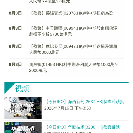
人民幣5.4億至5.8億元
8月3日
【盈喜】榮陽實業(02078.HK)料中期扭虧為盈
8月3日
【盈警】中天順聯(00994.HK)料中期股東應佔淨
虧損不少於5780萬港元
8月3日
【盈警】摩比發展(00947.HK)料中期虧損淨額超
人民幣3000萬元
8月3日
周黑鴨(01458.HK)料中期淨利潤人民幣1000萬至
2000萬元
視頻
【今日IPO】海西新药[2637.HK]脑瘤药获批
2026年7月16日 下午3:50
【今日IPO】华勤技术[3296.HK]盈喜反跌