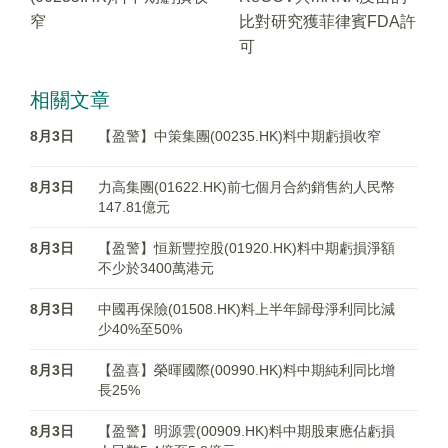
窄
比對研究獲菲律賓FDA許
可
相關文章
8月3日
【盈警】中策集團(00235.HK)料中期虧損收窄
8月3日
力高集團(01622.HK)前七個月合約銷售約人民幣
147.81億元
8月3日
【盈警】恒新豐控股(01920.HK)料中期虧損淨額
不少於3400萬港元
8月3日
中國再保險(01508.HK)料上半年歸母淨利同比減
少40%至50%
8月3日
【盈喜】榮暉國際(00990.HK)料中期純利同比增
長25%
8月3日
【盈警】明源雲(00909.HK)料中期股東應佔虧損