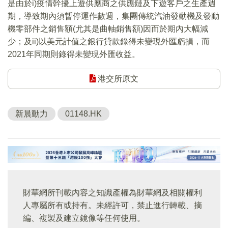
是由於i)疫情幹擾上遊供應商之供應鏈及下遊客戶之生產週
期，導致期內須暫停運作數週，集團傳統汽油發動機及發動
機零部件之銷售額(尤其是曲軸銷售額)因而於期內大幅減
少；及ii)以美元計值之銀行貸款錄得未變現外匯虧損，而
2021年同期則錄得未變現外匯收益。
港交所原文
新晨動力
01148.HK
財華網所刊載內容之知識產權為財華網及相關權利
人專屬所有或持有。未經許可，禁止進行轉載、摘
編、複製及建立鏡像等任何使用。