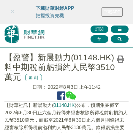
財華智庫網
FINTV
FINMETA
財華證券
媒體矩陣
下載財華財經APP
×
下載APP
智庫沙龍
聯絡我們
把握投資先機
訂閱
简
【盈警】新晨動力(01148.HK)
料中期稅前虧損約人民幣3510
萬元
原創
日期：
2022年8月3日 上午11:42
【財華社訊】新晨動力(
01148.HK
)公布，預期集團截至
2022年6月30日止六個月錄得未經審核除所得稅前虧損約人
民幣3510萬元，而截至2021年6月30日止六個月則錄得未
經審核除所得稅前溢利約人民幣3130萬元。錄得虧損主要