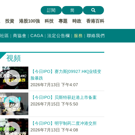
訂閱
简
遞
投資
港股100強
科技
專題
時政
香港百科
社區
商協會
CAGA
法定公告欄
服務
聯絡我們
視頻
【今日IPO】赛力斯[09927.HK]业绩变
脸暴跌
2026年7月13日 下午4:07
【今日IPO】贝斯特获赴港上市备案
2026年7月15日 下午5:50
【今日IPO】明宇制药二度冲港交所
2026年7月13日 下午4:08