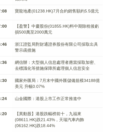
7:08
寶龍地產(01238.HK)7月合約銷售額約5.5億元
7:00
【盈警】中慶股份(01855.HK)料中期除稅後虧
損500萬至2000萬元
6:46
浙江證監局對財通證券股份有限公司採取出具
警示函措施
6:36
網信辦：大型個人信息處理者應當採取加密、
去標識化等措施保障所處理個人信息安全
6:30
國家外匯局：7月末中國外匯儲備規模34188億
美元 升幅0.07%
6:24
山金國際：港股上市工作正常推進中
6:20
【異動股】港股跌幅榜前十，九福來
(08611.HK)跌21.43%，天瑞汽車内飾
(06162.HK)跌18.44%