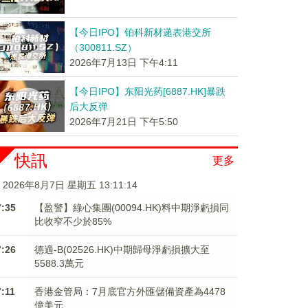
【今日IPO】铂科新材递表港交所
（300811.SZ）
2026年7月13日 下午4:11
【今日IPO】东阳光药[6887.HK]暴跌
后大反弹
2026年7月21日 下午5:50
快訊
更多
2026年8月7日 星期五 13:11:15
7:35
【盈警】綠心集團(00094.HK)料中期淨虧損同
比收窄不少於85%
7:26
德適-B(02526.HK)中期歸母淨虧損擴大至
5588.3萬元
7:11
香港金管局：7月底官方外匯儲備資產為4478
億美元