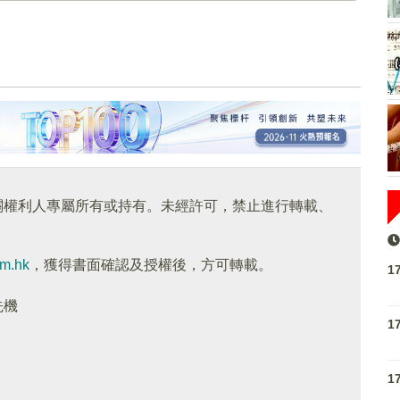
關權利人專屬所有或持有。未經許可，禁止進行轉載、
om.hk
，獲得書面確認及授權後，方可轉載。
1
先機
1
1