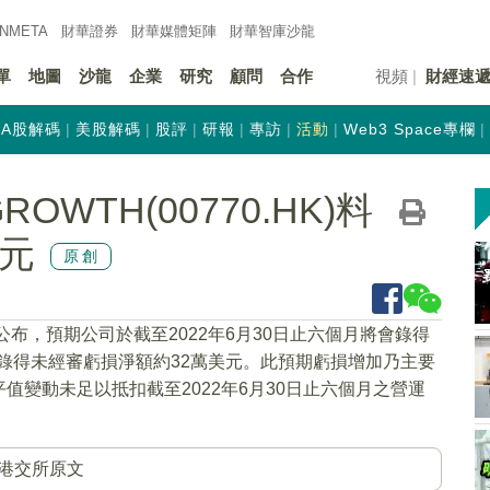
INMETA
財華證券
財華
媒體矩陣
財華
智庫沙龍
單
地圖
沙龍
企業
研究
顧問
合作
視頻
財經速
A股解碼
美股解碼
股評
研報
專訪
活動
Web3 Space專欄
OWTH(00770.HK)料
美元
原創
)公布，預期公司於截至2022年6月30日止六個月將會錄得
期錄得未經審虧損淨額約32萬美元。此預期虧損增加乃主要
變動未足以抵扣截至2022年6月30日止六個月之營運
港交所原文