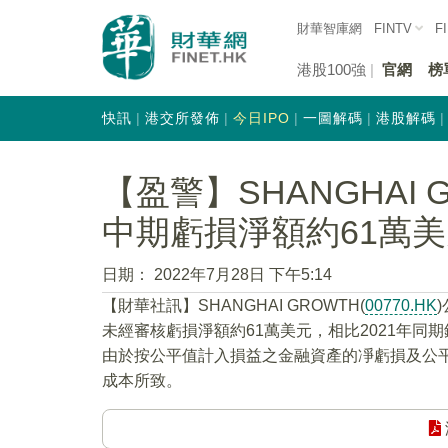
財華智庫網
FINTV
F
港股100強
官網
榜
快訊
港交所發佈
今日IPO
一圖解碼
港股解碼
【盈警】SHANGHAI GR
中期虧損淨額約61萬
日期：
2022年7月28日 下午5:14
【財華社訊】SHANGHAI GROWTH(
00770.HK
未經審核虧損淨額約61萬美元，相比2021年同
由於按公平值計入損益之金融資產的凈虧損及公平值
成本所致。