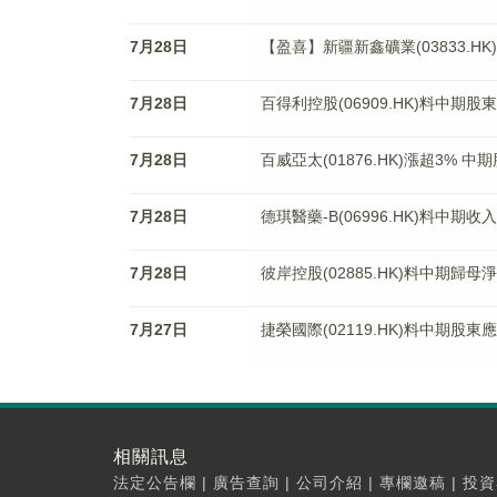
7月28日
【盈喜】新疆新鑫礦業(03833.H
7月28日
百得利控股(06909.HK)料中期
7月28日
百威亞太(01876.HK)漲超3% 中
7月28日
德琪醫藥-B(06996.HK)料中期收
7月28日
彼岸控股(02885.HK)料中期歸母
7月27日
捷榮國際(02119.HK)料中期股東
相關訊息
法定公告欄
|
廣告查詢
|
公司介紹
|
專欄邀稿
|
投資