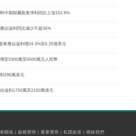
K)料中期歸屬股東淨利同比上漲152.8%
股東應佔溢利同比減少不超35%
期股東應佔溢利增24.3%至6.25億美元
入增至5300萬至5500萬元人民幣
淨利280萬港元
應佔溢利1750萬至2150萬港元
者關係
|
版權聲明
|
重要聲明
|
私隱政策
|
聯絡我們