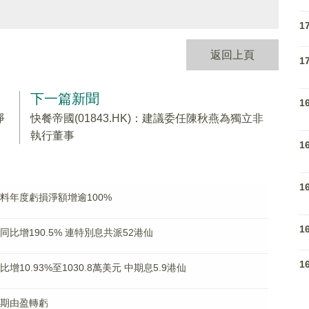
1
返回上頁
1
下一篇新聞
1
淨
快餐帝國(01843.HK)：建議委任陳秋燕為獨立非
執行董事
1
1
K)料年度虧損淨額增逾100%
1
利同比增190.5% 連特別息共派52港仙
1
比增10.93%至1030.8萬美元 中期息5.9港仙
料中期由盈轉虧