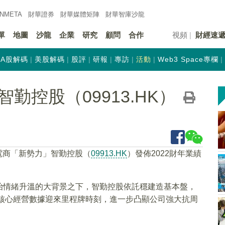
INMETA
財華證券
財華
媒體矩陣
財華
智庫沙龍
單
地圖
沙龍
企業
研究
顧問
合作
視頻
財經速
A股解碼
美股解碼
股評
研報
專訪
活動
Web3 Space專欄
勤控股（09913.HK）
及電商「新勢力」智勤控股（
09913.HK
）發佈2022財年業績
。
治情緒升溫的大背景之下，智勤控股依託穩建造基本盤，
等核心經營數據迎來里程牌時刻，進一步凸顯公司強大抗周