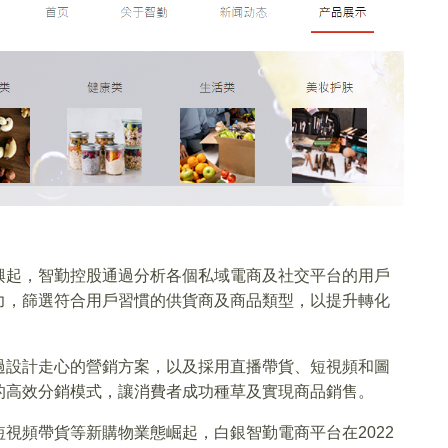
興起，智勤控股通過分析各個私域電商及社交平台的用戶
力，篩選符合用戶習慣的供貨商及商品類型，以提升轉化
過設計走心的營銷方案，以及採用直播帶貨、短視頻和圖
的高效分銷模式，讓消費者成功種草及實現商品銷售。
視頻帶貨等新購物業態崛起，白銀智勤電商平台在2022