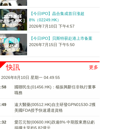
【今日IPO】晶合集成首日涨超
8%（02249.HK）
2026年7月10日 下午4:57
【今日IPO】贝斯特获赴港上市备案
2026年7月15日 下午5:50
快訊
更多
2026年8月10日 星期一 04:49:56
1:58
國聯民生(01456.HK)：楊振興辭任非執行董事
職務
1:49
遠大醫藥(00512.HK)自主研發GPN01530-2獲
美國FDA授予快速通道資格
1:32
愛芯元智(00600.HK)跌逾8% 中期股東應佔虧
損擴大至約5.82億元