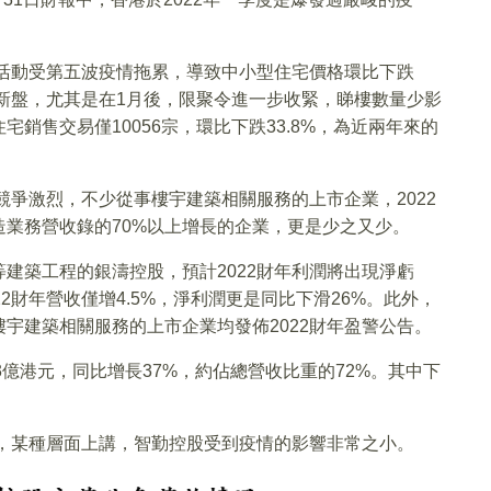
市活動受第五波疫情拖累，導致中小型住宅價格環比下跌
出新盤，尤其是在1月後，限聚令進一步收緊，睇樓數量少影
銷售交易僅10056宗，環比下跌33.8%，為近兩年來的
競爭激烈，不少從事樓宇建築相關服務的上市企業，2022
業務營收錄的70%以上增長的企業，更是少之又少。
建築工程的銀濤控股，預計2022財年利潤將出現淨虧
2財年營收僅增4.5%，淨利潤更是同比下滑26%。此外，
宇建築相關服務的上市企業均發佈2022財年盈警公告。
33億港元，同比增長37%，約佔總營收比重的72%。其中下
增速，某種層面上講，智勤控股受到疫情的影響非常之小。