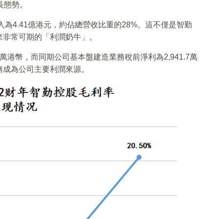
長態勢。
入為4.41億港元，約佔總營收比重的28%。這不僅是智勤
來非常可期的「利潤奶牛」。
.6萬港幣，而同期公司基本盤建造業務稅前淨利為2,941.7萬
務成為公司主要利潤來源。