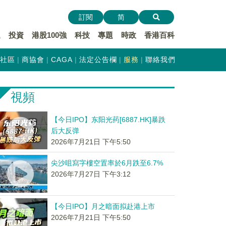
訂閱
简
遞
投資
港股100強
科技
專題
時政
香港百科
社區
商協會
CAGA
法定公告欄
服務
聯絡我們
視頻
【今日IPO】东阳光药[6887.HK]暴跌
后大反弹
2026年7月21日 下午5:50
尖沙咀寫字樓空置率於6月跌至6.7%
2026年7月27日 下午3:12
【今日IPO】月之暗面拟赴港上市
2026年7月21日 下午5:50