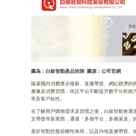
圖為：白銀智勤產品矩陣 圖源：公司官網
隨著國内消費逐步復蘇、直播帶貨、網紅經濟的
畫像及消費習慣，依託平台不斷提升數字分析能
率及客戶粘性。
在了解用戶購物需求及習慣之後，白銀智勤會通
文帶貨等新業態，通過「多個平台，多條渠道」
基於智勤控股前瞻性佈局，以及内地直播帶貨、短