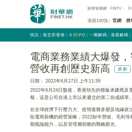
財華智庫網
FINTV
F
港股100強
官網
榜
快訊
港交所發佈
今日IPO
一圖解碼
港股解碼
電商業務業績大爆發，智
營收再創歷史新高
原創
日期：
2022年6月27日 上午11:39
2022年6月24日盤後，香港領先的模板承建商
報，這是公司在港上市以來遞交的第二份成績單
在全球經濟下行壓力大、疫情復雜多變及地緣政
拓電商新機的經營策略，2022財年營收、毛利
期風險能力，以及管理層前瞻的戰略眼光。