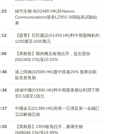
1:23
綠竹生物-B(02480.HK)於Nature
Communications發表LZ901 III期臨床試驗結
果
1:12
【盈警】巨匠建設(01459.HK)料中期盈轉虧約
1200萬至1600萬元
1:00
【異動股】雞肉概念板塊拉升，益生股份
(002458.CN)漲10.02%
0:46
滬上阿姨(02589.HK)盤中跌逾20% 股東自願
延長禁售期
0:36
綠城中國(03900.HK)料中期股東應佔利潤下降
至0.5億至1億元
0:27
中國金石(01380.HK)與第一亞洲及第一金鋪訂
立諒解備忘錄
0:20
【異動股】CRO板塊拉升，藥康生物
(688046.CN)漲19.99%