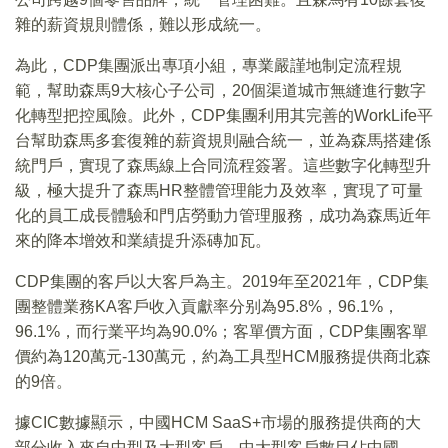
雜的薪資規則體係，難以形成統一。
為此，CDP集團派出專項小組，專業嚴謹地制定流程規
範，幫助森馬9大核心子公司，20個渠道城市無縫進行數字
化轉型把控風險。此外，CDP集團利用其完善的WorkLife平
台幫助森馬多套復雜的薪資規則融合統一，並為森馬搭建係
統門戶，實現了森馬線上合同流程簽署。這些數字化轉型升
級，極大提升了森馬HR整體管理能力及效率，實現了可量
化的員工成長體驗和門店勞動力管理服務，成功為森馬近年
來的降本增效和業績提升添磚加瓦。
CDP集團的客戶以大客戶為主。2019年至2021年，CDP集
團整體業務KA客戶收入貢獻率分别為95.8%，96.1%，
96.1%，而行業平均為90.0%；客單價方面，CDP集團客單
價約為120萬元-130萬元，約為工具型HCM服務提供商北森
的9倍。
據CIC數據顯示，中國HCM SaaS+市場的服務提供商的大
部分收入來自中型及大型客戶，中大型客戶數目佔中國