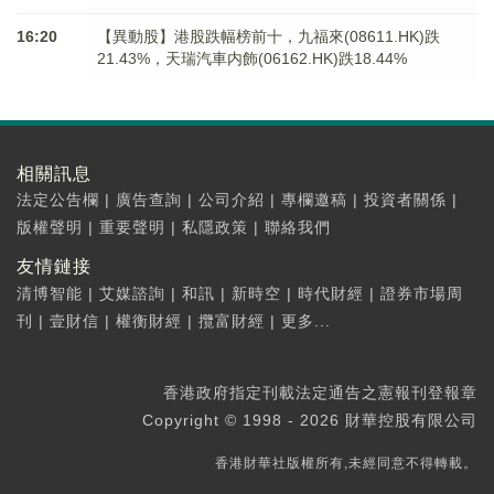
16:20
【異動股】港股跌幅榜前十，九福來(08611.HK)跌
21.43%，天瑞汽車内飾(06162.HK)跌18.44%
相關訊息
法定公告欄
|
廣告查詢
|
公司介紹
|
專欄邀稿
|
投資者關係
|
版權聲明
|
重要聲明
|
私隱政策
|
聯絡我們
友情鏈接
清博智能
|
艾媒諮詢
|
和訊
|
新時空
|
時代財經
|
證券市場周
刊
|
壹財信
|
權衡財經
|
攬富財經
|
更多...
香港政府指定刊載法定通告之憲報刊登報章
Copyright © 1998 - 2026 財華控股有限公司
香港財華社版權所有,未經同意不得轉載。