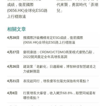
成績，復星國際
代來襲，勇當時代「弄潮
(0656.HK)全球化ESG路
兒」
上行穩致遠
相關文章
4月28日
獲國際評級機構肯定ESG成績，復星國際
(0656.HK)全球化ESG路上行穩致遠
4月27日
藥明康德：CRDMO/CTDMO商業模式優勢凸顯，
2022開局奠定全年高增長基調
4月26日
建築業「老齡化」日趨嚴峻，博智林借智慧建造之
力破解難題
4月21日
表現超同行，增長優等生陽光保險有何看點？
4月8日
行業增長大爆發，收入颷升68.8%，順豐同城還有
哪些看點？