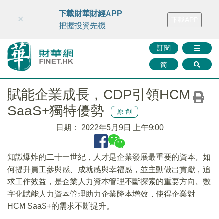
財華智庫網
FINTV
FINMETA
財華證券
媒體矩陣
下載財華財經APP
×
下載APP
智庫沙龍
聯絡我們
把握投資先機
訂閱
简
賦能企業成長，CDP引領HCM
SaaS+獨特優勢
原創
日期：
2022年5月9日 上午9:00
知識爆炸的二十一世紀，人才是企業發展最重要的資本。如
何提升員工參與感、成就感與幸福感，並主動做出貢獻，追
求工作效益，是企業人力資本管理不斷探索的重要方向。數
字化賦能人力資本管理助力企業降本增效，使得企業對
HCM SaaS+的需求不斷提升。