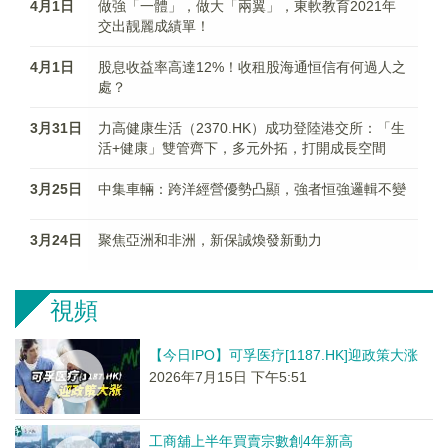
4月1日
做強「一體」，做大「兩翼」，東軟教育2021年
交出靓麗成績單！
4月1日
股息收益率高達12%！收租股海通恒信有何過人之
處？
3月31日
力高健康生活（2370.HK）成功登陸港交所：「生
活+健康」雙管齊下，多元外拓，打開成長空間
3月25日
中集車輛：跨洋經營優勢凸顯，強者恒強邏輯不變
3月24日
聚焦亞洲和非洲，新保誠煥發新動力
視頻
【今日IPO】可孚医疗[1187.HK]迎政策大涨
2026年7月15日 下午5:51
工商舖上半年買賣宗數創4年新高