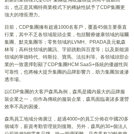
出，也正是其獨特商業模式下的稀缺性賦予了CDP集團更
強大的增長潛力。
目前，CDP集團擁有超過1000名客戶，覆蓋45個主要垂直
行業，其中不乏各領域龍頭企業，包括醫療健康領域的瑞爾
集團、默克集團等；零售領域的LVMH、PRADA及元氣森
林等；高科技領域的騰訊、字節跳動與百度等；以及新能源
領域的寧德時代、特斯拉、寶馬、法拉利等。各領域頭部企
業的一致選擇彰顯了CDP集團HCM SaaS+係統的優越性與
可靠性，也將極大提升集團的品牌影響力，助力集團加速滲
透市場。
以CDP集團的大客戶森馬為例，森馬是國内最大的品牌服
裝企業之一，但作為傳統的服裝企業，森馬面臨著諸多運營
效率不高的困擾。
森馬員工地域分佈廣泛，超過4000+的員工分佈在中國20多
個城市，薪資考勤管理規則復雜。另外，森馬的30+個法人
公司跨越9個零售品牌，統一管理困難。且森馬有10餘套復