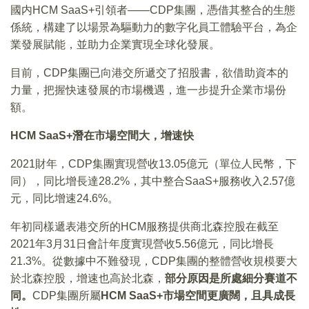
國内HCM SaaS+引領者——CDP集團，憑借其整合的生態
係統，構建了以場景為驅動力的數字化員工體驗平台，為企
業發展賦能，並助力企業實現全球化發展。
目前，CDP集團已向港交所遞交了招股書，欲借助資本的
力量，把握快速發展的市場機遇，進一步提升企業市場份
額。
HCM SaaS+潛在市場空間大，增速快
2021財年，CDP集團實現營收13.05億元（單位人民幣，下
同），同比增長達28.2%，其中整合SaaS+服務收入2.57億
元，同比增速24.6%。
年初同樣遞表港交所的HCM服務提供商北森控股在截至
2021年3月31日會計年度實現營收5.56億元，同比增長
21.3%。從數據中不難發現，CDP集團的整體營收規模要大
於北森控股，增速也高於北森，
部分原因是所處細分賽道不
同。
CDP集團所屬
HCM SaaS+市場空間更廣闊，且具成長