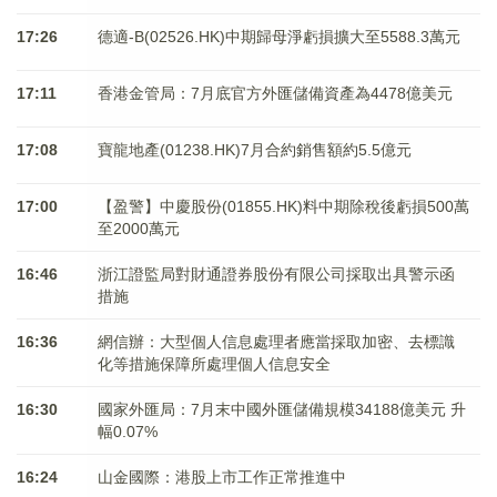
17:26
德適-B(02526.HK)中期歸母淨虧損擴大至5588.3萬元
17:11
香港金管局：7月底官方外匯儲備資產為4478億美元
17:08
寶龍地產(01238.HK)7月合約銷售額約5.5億元
17:00
【盈警】中慶股份(01855.HK)料中期除稅後虧損500萬
至2000萬元
16:46
浙江證監局對財通證券股份有限公司採取出具警示函
措施
16:36
網信辦：大型個人信息處理者應當採取加密、去標識
化等措施保障所處理個人信息安全
16:30
國家外匯局：7月末中國外匯儲備規模34188億美元 升
幅0.07%
16:24
山金國際：港股上市工作正常推進中