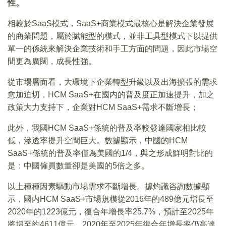
性。
相較於SaaS模式，SaaS+商業模式最核心是解決企業發展
的商業問題，屬於賦能型的模式，並非工具型模式下以提供
單一的係統來解決企業技術和手工方面的問題，因此市場空
間更為廣闊，成長性強。
從市場層面看，大環境下企業轉型升級以及出海擴張的需求
愈加迫切，HCM SaaS+在國内的普及度正加速提升，加之
政策大力支持下，企業對HCM SaaS+需求不斷增長；
此外，我國HCM SaaS+係統的普及率較發達國家相比較
低，滲透率提升空間巨大。數據顯示，中國的HCM
SaaS+係統的普及率僅為美國的1/4，與之形成鮮明對比的
是：中國僱員數量卻是美國的5倍之多。
以上種種因素驅動市場需求不斷增長。據灼識咨詢數據顯
示，國内HCM SaaS+市場規模從2016年的489億元增長至
2020年的1223億元，復合年增長率25.7%，預計至2025年
將增至約4611億元，2020年至2025年復合年增長率仍高達