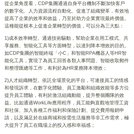
從企業角度看，CDP集團通過自身平台機制不斷加快客戶
的數字化、人力資源流程自動化、促進了組織變革，有效地
提高了企業的效率和效益，乃至於助力企業實現最終價值。
這種能從根本上促進企業轉型的價值，可以分為三大點：
1)成本效率轉型。通過技術驅動，幫助企業在用工模式、共
享服務、智能化工具等方面轉型，以達到降本增效的目的。
如CDP集團的智能終端「小C」和智能RPA機器人等HR智
能化工具，實現了為員工回答各類人事問題、智能收取郵件
和整理匯總等工作，有利於為HR業務降本增效；
2)人才組織轉型。依託全場景化的平台，可連接員工的情感
和發現訴求，在數字化體驗、員工激勵和組織效能等多方位
提升員工體驗，有利於激活組織動能，提升整個團隊的效
益。比如通過WorkLife應用程序，員工能夠直觀地管理工資
和社保、加入各種工作福利和保險計劃、提交費用報銷申
請，以及滿足於在線商城和按需生活服務等非工作需求，極
大提升了員工在職場上的投入感和幸福感；