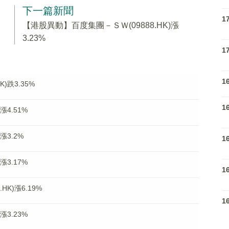
下一篇新聞
1
【港股異動】百度集團－ＳＷ(09888.HK)漲
3.23%
1
1
)跌3.35%
1
漲4.51%
漲3.2%
1
漲3.17%
1
K)漲6.19%
1
漲3.23%