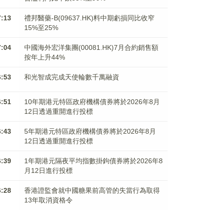
7:13
禮邦醫藥-B(09637.HK)料中期虧損同比收窄
15%至25%
7:04
中國海外宏洋集團(00081.HK)7月合約銷售額
按年上升44%
6:53
和光智成完成天使輪數千萬融資
6:51
10年期港元特區政府機構債券將於2026年8月
12日透過重開進行投標
6:43
5年期港元特區政府機構債券將於2026年8月
12日透過重開進行投標
6:39
1年期港元隔夜平均指數掛鉤債券將於2026年8
月12日進行投標
6:28
香港證監會就中國糖果前高管的失當行為取得
13年取消資格令