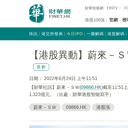
財華智庫網
FINTV
F
港股100強
官網
榜
快訊
港交所發佈
今日IPO
一圖解碼
港股解碼
【港股異動】蔚來－ＳＷ(0
原創
日期：
2022年6月24日 上午11:51
【財華社訊】蔚來－ＳＷ(
09866.HK
)截至11:5
1.323億元。（出處：財華港股智能寫手）
蔚來－ＳＷ
09866.HK
港股漲