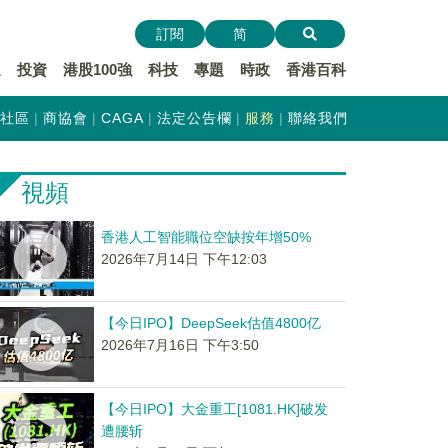
訂閱
简
遞
投資
港股100強
科技
專題
時政
香港百科
社區
商協會
CAGA
法定公告欄
服務
聯絡我們
視頻
香港人工智能職位空缺按年增50%
2026年7月14日 下午12:03
【今日IPO】DeepSeek估值4800亿
2026年7月16日 下午3:50
【今日IPO】大金重工[1081.HK]破发
遭腰斩