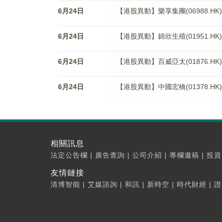
6月24日
【港股異動】樂享集團(06988.HK)
6月24日
【港股異動】錦欣生殖(01951.HK)
6月24日
【港股異動】百威亞太(01876.HK)
6月24日
【港股異動】中國宏橋(01378.HK)
相關訊息
法定公告欄
|
廣告查詢
|
公司介紹
|
專欄邀稿
|
投資
友情鏈接
清博智能
|
艾媒諮詢
|
和訊
|
新時空
|
時代財經
|
證