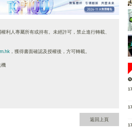
關權利人專屬所有或持有。未經許可，禁止進行轉載、
om.hk
，獲得書面確認及授權後，方可轉載。
先機
1
1
返回上頁
1