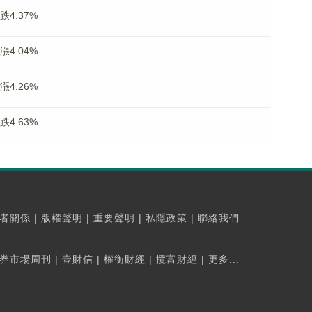
跌4.37%
漲4.04%
漲4.26%
跌4.63%
者關係
|
版權聲明
|
重要聲明
|
私隱政策
|
聯絡我們
券市場周刊
|
壹財信
|
權衡財經
|
攬富財經
|
更多...