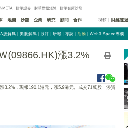
INMETA
財華證券
財華
媒體矩陣
財華
智庫沙龍
單
地圖
沙龍
企業
研究
顧問
合作
視頻
財經速
A股解碼
美股解碼
股評
研報
專訪
活動
Web3 Space專欄
9866.HK)漲3.2%
1上漲3.2%，現報190.1港元，漲5.9港元。成交71萬股，涉資