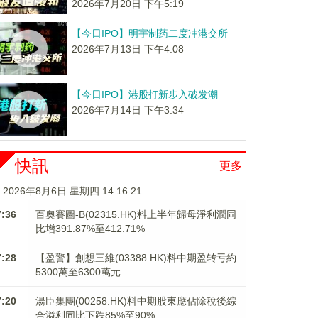
2026年7月20日 下午5:19
【今日IPO】明宇制药二度冲港交所
2026年7月13日 下午4:08
【今日IPO】港股打新步入破发潮
2026年7月14日 下午3:34
快訊
更多
2026年8月6日 星期四 14:16:22
7:36
百奧賽圖-B(02315.HK)料上半年歸母淨利潤同
比增391.87%至412.71%
7:28
【盈警】創想三維(03388.HK)料中期盈转亏約
5300萬至6300萬元
7:20
湯臣集團(00258.HK)料中期股東應佔除稅後綜
合溢利同比下跌85%至90%