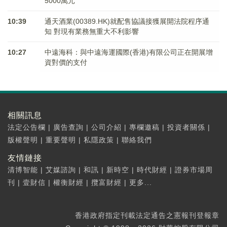
5000萬元
10:39
通天酒業(00389.HK)就配售協議接獲展開法院程序通
知 對現有業務無重大不利影響
10:27
中遠海科：與中遠海運國際(香港)有限公司正在開展增
資對價的支付
相關訊息
法定公告欄
|
廣告查詢
|
公司介紹
|
專欄邀稿
|
投資者關係
|
版權聲明
|
重要聲明
|
私隱政策
|
聯絡我們
友情鏈接
清博智能
|
艾媒諮詢
|
和訊
|
新時空
|
時代財經
|
證券市場周
刊
|
壹財信
|
權衡財經
|
攬富財經
|
更多...
香港政府指定刊載法定通告之憲報刊登報章