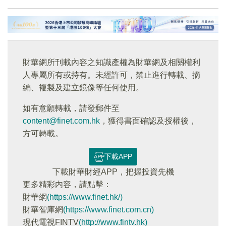
財華網所刊載內容之知識產權為財華網及相關權利
人專屬所有或持有。未經許可，禁止進行轉載、摘
編、複製及建立鏡像等任何使用。
如有意願轉載，請發郵件至
content@finet.com.hk
，獲得書面確認及授權後，
方可轉載。
下載APP
下載財華財經APP，把握投資先機
更多精彩内容，請點擊：
財華網
(https://www.finet.hk/)
財華智庫網
(https://www.finet.com.cn)
現代電視FINTV
(http://www.fintv.hk)