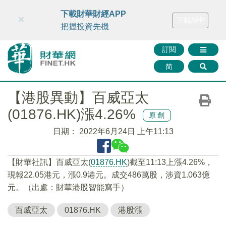
財華智庫網
FINTV
FINMETA
財華證券
媒體矩陣
下載財華財經APP
×
下載APP
智庫沙龍
聯絡我們
把握投資先機
訂閱
简
【港股異動】百威亞太
(01876.HK)漲4.26%
原創
日期：
2022年6月24日 上午11:13
【財華社訊】百威亞太(
01876.HK
)截至11:13上漲4.26%，
現報22.05港元，漲0.9港元。成交486萬股，涉資1.063億
元。（出處：財華港股智能寫手）
百威亞太
01876.HK
港股漲