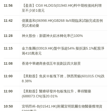
11:56
【盈喜】CGII HLDGS(01940.HK)料中期稅後純利增
至不少於1億元
11:42
億騰嘉和(06998.HK)GB268 Ib/II期臨床試驗完成首例
受試者給藥
11:28
神火股份：新疆神火鋁水轉化率已100%
11:15
金力集團(03919.HK)盤中漲超54% 擬折讓5.1%配股淨
籌410萬港元
11:08
香港中華總商會倡五年規劃設四大願景
11:00
【異動股】焦炭Ⅲ板塊下挫，陝西黑貓(601015.CN)跌
8.38%
11:00
【異動股】醫療研發外包板塊拉升，畢得醫藥
(688073.CN)漲20.01%
10:50
宜明昂科-B(01541.HK)附屬宜明凱爾生物醫藥獲增資