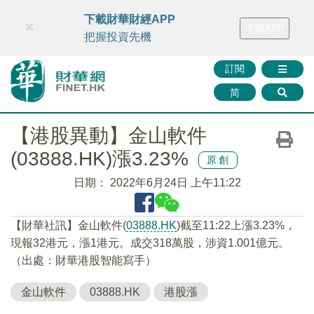
財華智庫網
FINTV
FINMETA
財華證券
媒體矩陣
下載財華財經APP
×
下載APP
智庫沙龍
聯絡我們
把握投資先機
訂閱
简
【港股異動】金山軟件
(03888.HK)漲3.23%
原創
日期：
2022年6月24日 上午11:22
【財華社訊】金山軟件(
03888.HK
)截至11:22上漲3.23%，
現報32港元，漲1港元。成交318萬股，涉資1.001億元。
（出處：財華港股智能寫手）
金山軟件
03888.HK
港股漲