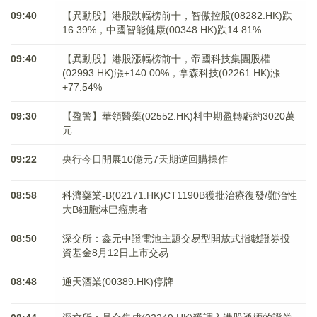
09:40
【異動股】港股跌幅榜前十，智傲控股(08282.HK)跌
16.39%，中國智能健康(00348.HK)跌14.81%
09:40
【異動股】港股漲幅榜前十，帝國科技集團股權
(02993.HK)漲+140.00%，拿森科技(02261.HK)漲
+77.54%
09:30
【盈警】華領醫藥(02552.HK)料中期盈轉虧約3020萬
元
09:22
央行今日開展10億元7天期逆回購操作
08:58
科濟藥業-B(02171.HK)CT1190B獲批治療復發/難治性
大B細胞淋巴瘤患者
08:50
深交所：鑫元中證電池主題交易型開放式指數證券投
資基金8月12日上市交易
08:48
通天酒業(00389.HK)停牌