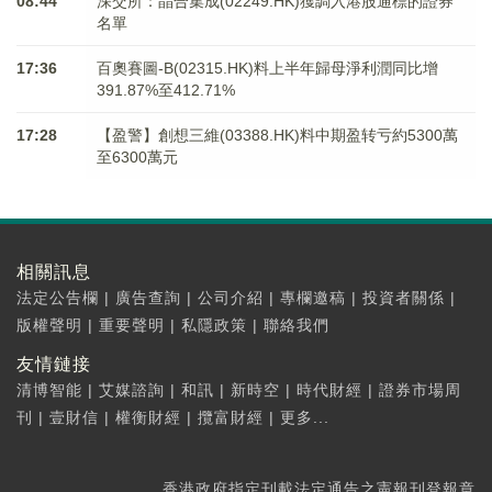
08:44
深交所：晶合集成(02249.HK)獲調入港股通標的證券
名單
17:36
百奧賽圖-B(02315.HK)料上半年歸母淨利潤同比增
391.87%至412.71%
17:28
【盈警】創想三維(03388.HK)料中期盈转亏約5300萬
至6300萬元
相關訊息
法定公告欄
|
廣告查詢
|
公司介紹
|
專欄邀稿
|
投資者關係
|
版權聲明
|
重要聲明
|
私隱政策
|
聯絡我們
友情鏈接
清博智能
|
艾媒諮詢
|
和訊
|
新時空
|
時代財經
|
證券市場周
刊
|
壹財信
|
權衡財經
|
攬富財經
|
更多...
香港政府指定刊載法定通告之憲報刊登報章