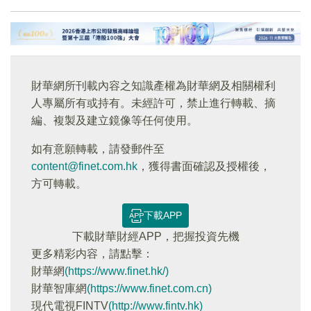
財華網所刊載內容之知識產權為財華網及相關權利
人專屬所有或持有。未經許可，禁止進行轉載、摘
編、複製及建立鏡像等任何使用。
如有意願轉載，請發郵件至
content@finet.com.hk
，獲得書面確認及授權後，
方可轉載。
下載APP
下載財華財經APP，把握投資先機
更多精彩内容，請點擊：
財華網
(https://www.finet.hk/)
財華智庫網
(https://www.finet.com.cn)
現代電視FINTV
(http://www.fintv.hk)