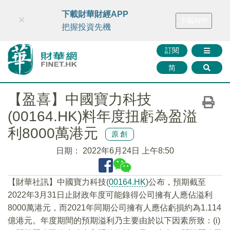
財華智庫網
FINTV
FINMETA
財華證券
媒體矩陣
下載財華財經APP
×
下載APP
智庫沙龍
聯絡我們
把握投資先機
訂閱
简
【盈喜】中國寶力科技
(00164.HK)料年度扭虧為盈溢
利8000萬港元
原創
日期：
2022年6月24日 上午8:50
【財華社訊】中國寶力科技(
00164.HK
)公布，預期截至
2022年3月31日止財政年度可能錄得公司擁有人應佔溢利
8000萬港元，而2021年同期公司擁有人應佔虧損約為1.114
億港元。年度期間的預期溢利乃主要由於以下因素所致：(i)