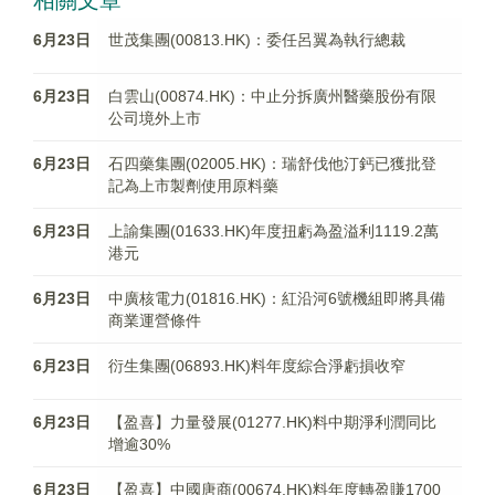
相關文章
6月23日
世茂集團(00813.HK)：委任呂翼為執行總裁
6月23日
白雲山(00874.HK)：中止分拆廣州醫藥股份有限
公司境外上市
6月23日
石四藥集團(02005.HK)：瑞舒伐他汀鈣已獲批登
記為上市製劑使用原料藥
6月23日
上諭集團(01633.HK)年度扭虧為盈溢利1119.2萬
港元
6月23日
中廣核電力(01816.HK)：紅沿河6號機組即將具備
商業運營條件
6月23日
衍生集團(06893.HK)料年度綜合淨虧損收窄
6月23日
【盈喜】力量發展(01277.HK)料中期淨利潤同比
增逾30%
6月23日
【盈喜】中國唐商(00674.HK)料年度轉盈賺1700