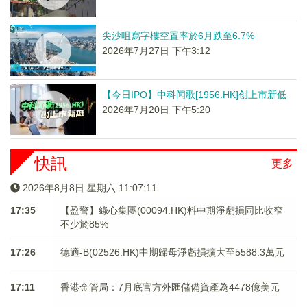
尖沙咀寫字樓空置率於6月跌至6.7%
2026年7月27日 下午3:12
【今日IPO】中科闻歌[1956.HK]创上市新低
2026年7月20日 下午5:20
快訊
更多
2026年8月8日 星期六 11:07:11
17:35
【盈警】綠心集團(00094.HK)料中期淨虧損同比收窄
不少於85%
17:26
德適-B(02526.HK)中期歸母淨虧損擴大至5588.3萬元
17:11
香港金管局：7月底官方外匯儲備資產為4478億美元