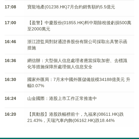
17:08
寶龍地產(01238.HK)7月合約銷售額約5.5億元
17:00
【盈警】中慶股份(01855.HK)料中期除稅後虧損500萬
至2000萬元
16:46
浙江證監局對財通證券股份有限公司採取出具警示函
措施
16:36
網信辦：大型個人信息處理者應當採取加密、去標識
化等措施保障所處理個人信息安全
16:30
國家外匯局：7月末中國外匯儲備規模34188億美元 升
幅0.07%
16:24
山金國際：港股上市工作正常推進中
16:20
【異動股】港股跌幅榜前十，九福來(08611.HK)跌
21.43%，天瑞汽車内飾(06162.HK)跌18.44%