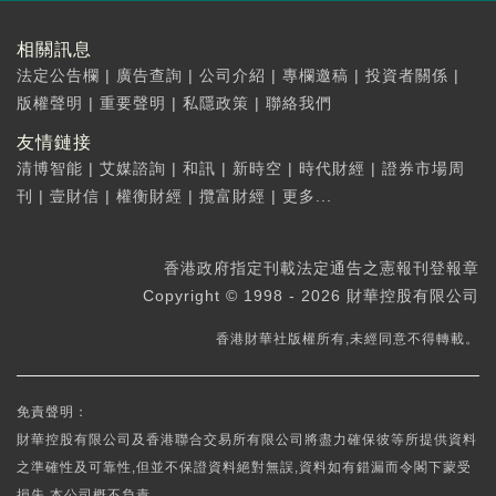
相關訊息
法定公告欄
|
廣告查詢
|
公司介紹
|
專欄邀稿
|
投資者關係
|
版權聲明
|
重要聲明
|
私隱政策
|
聯絡我們
友情鏈接
清博智能
|
艾媒諮詢
|
和訊
|
新時空
|
時代財經
|
證券市場周
刊
|
壹財信
|
權衡財經
|
攬富財經
|
更多...
香港政府指定刊載法定通告之憲報刊登報章
Copyright © 1998 - 2026 財華控股有限公司
香港財華社版權所有,未經同意不得轉載。
免責聲明：
財華控股有限公司及香港聯合交易所有限公司將盡力確保彼等所提供資料
之準確性及可靠性,但並不保證資料絕對無誤,資料如有錯漏而令閣下蒙受
損失,本公司概不負責。