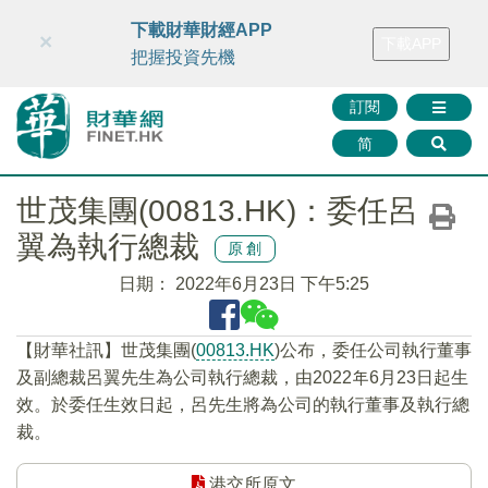
財華智庫網
FINTV
FINMETA
財華證券
媒體矩陣
下載財華財經APP
×
下載APP
智庫沙龍
聯絡我們
把握投資先機
訂閱
简
世茂集團(00813.HK)：委任呂
翼為執行總裁
原創
日期：
2022年6月23日 下午5:25
【財華社訊】世茂集團(
00813.HK
)公布，委任公司執行董事
及副總裁呂翼先生為公司執行總裁，由2022年6月23日起生
效。於委任生效日起，呂先生將為公司的執行董事及執行總
裁。
港交所原文