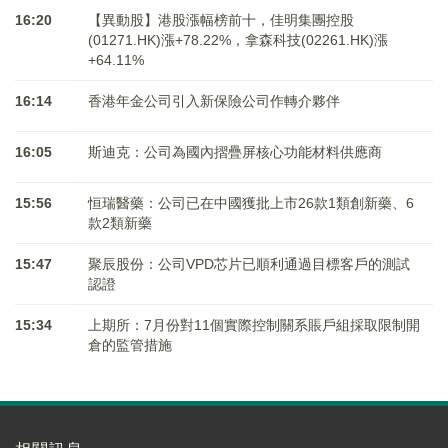
16:20
【異動股】港股漲幅榜前十，佳明集團控股
(01271.HK)漲+78.22%，拿森科技(02261.HK)漲
+64.11%
16:14
香港年金公司引入新保險公司作轉介夥伴
16:05
斯迪克：公司為國內摺疊屏核心功能材料供應商
15:56
恒瑞醫藥：公司已在中國獲批上市26款1類創新藥、6
款2類新藥
15:47
聚辰股份：公司VPD芯片已順利通過目標客戶的測試
認證
15:34
上期所：7月份對11個實際控制關系賬戶組採取限制開
倉的監管措施