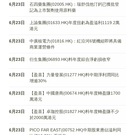
6月23日
石四藥集團(02005.HK)：瑞舒伐他汀鈣已獲批登
記為上市製劑使用原料藥
6月23日
上諭集團(01633.HK)年度扭虧為盈溢利1119.2萬
港元
6月23日
中廣核電力(01816.HK)：紅沿河6號機組即將具備
商業運營條件
6月23日
衍生集團(06893.HK)料年度綜合淨虧損收窄
6月23日
【盈喜】力量發展(01277.HK)料中期淨利潤同比
增逾30%
6月23日
【盈喜】中國唐商(00674.HK)料年度轉盈賺1700
萬港元
6月23日
【盈喜】卓珈控股(01827.HK)料年度轉盈賺不少
於2000萬港元
6月23日
PICO FAR EAST(00752.HK)中期股東應佔溢利同