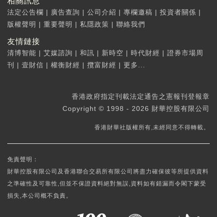
相關訊息
法定公告欄
|
廣告查詢
|
公司介紹
|
專欄邀稿
|
投資者關係
|
版權聲明
|
重要聲明
|
私隱政策
|
聯絡我們
友情鏈接
清博智能
|
艾媒諮詢
|
和訊
|
新時空
|
時代財經
|
證券市場周
刊
|
壹財信
|
權衡財經
|
攬富財經
|
更多...
香港政府指定刊載法定通告之憲報刊登報章
Copyright © 1998 - 2026 財華控股有限公司
香港財華社版權所有,未經同意不得轉載。
免責聲明：
財華控股有限公司及香港聯合交易所有限公司將盡力確保彼等所提供資料
之準確性及可靠性,但並不保證資料絕對無誤,資料如有錯漏而令閣下蒙受
損失,本公司概不負責。