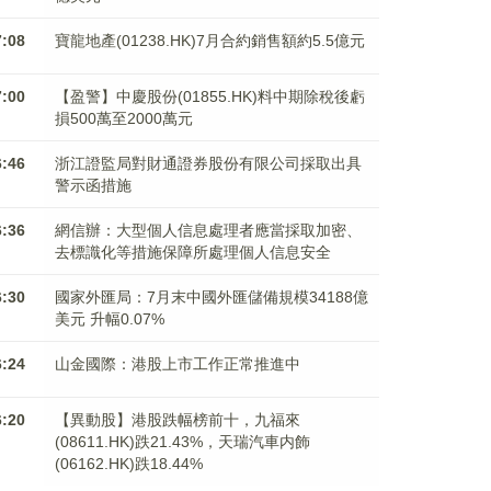
7:08
寶龍地產(01238.HK)7月合約銷售額約5.5億元
7:00
【盈警】中慶股份(01855.HK)料中期除稅後虧
損500萬至2000萬元
6:46
浙江證監局對財通證券股份有限公司採取出具
警示函措施
6:36
網信辦：大型個人信息處理者應當採取加密、
去標識化等措施保障所處理個人信息安全
6:30
國家外匯局：7月末中國外匯儲備規模34188億
美元 升幅0.07%
6:24
山金國際：港股上市工作正常推進中
6:20
【異動股】港股跌幅榜前十，九福來
(08611.HK)跌21.43%，天瑞汽車内飾
(06162.HK)跌18.44%