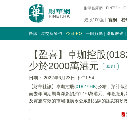
財華智庫網
FINTV
F
港股100強
官網
榜
快訊
港交所發佈
今日IPO
一圖解碼
港股解碼
【盈喜】卓珈控股(018
少於2000萬港元
原創
日期：
2022年6月23日 下午1:54
【財華社訊】卓珈控股(
01827.HK
)公布，預計截至
而去年同期則為淨虧損約1270萬港元。年度扭
及實施有效的市場推廣令公眾對品牌的認識有所