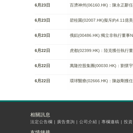
6月23日
百濟神州(06160.HK)：陳永正
6月23日
碧桂園(02007.HK)擬斥約4.1
6月23日
俄鋁(00486.HK):獨立非執行董事Nic
6月22日
虎都(02399.HK)：陸克獲任執行
6月22日
萬隆控股集團(00030.HK)：劉
6月22日
環球醫療(02666.HK)：陳啟剛
相關訊息
法定公告欄
|
廣告查詢
|
公司介紹
|
專欄邀稿
|
投資
友情鏈接