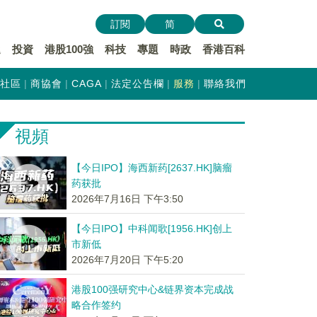
訂閱
简
遞
投資
港股100強
科技
專題
時政
香港百科
社區
商協會
CAGA
法定公告欄
服務
聯絡我們
視頻
【今日IPO】海西新药[2637.HK]脑瘤
药获批
2026年7月16日 下午3:50
【今日IPO】中科闻歌[1956.HK]创上
市新低
2026年7月20日 下午5:20
港股100强研究中心&链界资本完成战
略合作签约