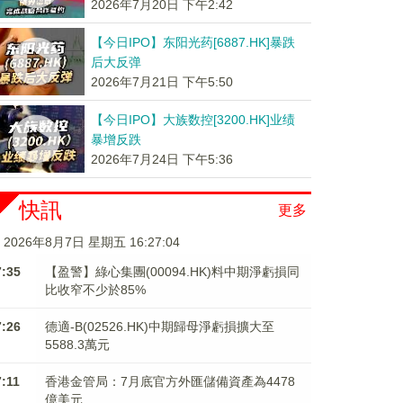
2026年7月20日 下午2:42
【今日IPO】东阳光药[6887.HK]暴跌
后大反弹
2026年7月21日 下午5:50
【今日IPO】大族数控[3200.HK]业绩
暴增反跌
2026年7月24日 下午5:36
快訊
更多
2026年8月7日 星期五 16:27:05
7:35
【盈警】綠心集團(00094.HK)料中期淨虧損同
比收窄不少於85%
7:26
德適-B(02526.HK)中期歸母淨虧損擴大至
5588.3萬元
7:11
香港金管局：7月底官方外匯儲備資產為4478
億美元