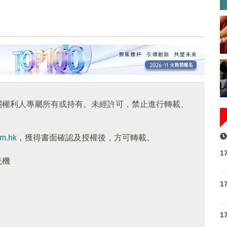
關權利人專屬所有或持有。未經許可，禁止進行轉載、
om.hk
，獲得書面確認及授權後，方可轉載。
1
先機
1
1