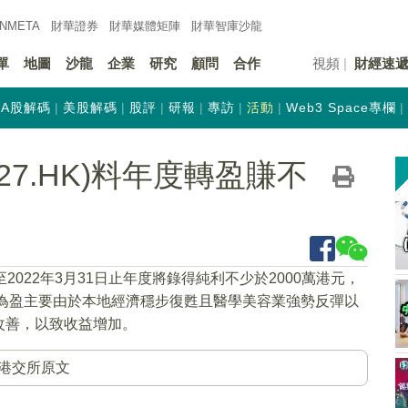
INMETA
財華證券
財華
媒體矩陣
財華
智庫沙龍
單
地圖
沙龍
企業
研究
顧問
合作
視頻
財經速
A股解碼
美股解碼
股評
研報
專訪
活動
Web3 Space專欄
27.HK)料年度轉盈賺不
2022年3月31日止年度將錄得純利不少於2000萬港元，
虧為盈主要由於本地經濟穩步復甦且醫學美容業強勢反彈以
改善，以致收益增加。
港交所原文