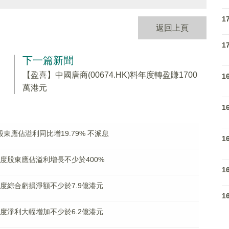
1
返回上頁
1
下一篇新聞
利
【盈喜】中國唐商(00674.HK)料年度轉盈賺1700
1
萬港元
1
)中期股東應佔溢利同比增19.79% 不派息
1
料年度股東應佔溢利增長不少於400%
1
料年度綜合虧損淨額不少於7.9億港元
1
料年度淨利大幅增加不少於6.2億港元