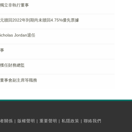
辭任獨立非執行董事
1億美元贖回2022年到期尚未贖回4.75%優先票據
holas Jordan退任
董事
懷宇獲任財務總監
獲任董事會副主席等職務
者關係
|
版權聲明
|
重要聲明
|
私隱政策
|
聯絡我們