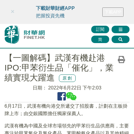
財華智庫網
FINTV
FINMETA
財華證券
媒體矩陣
下載財華財經APP
×
下載APP
智庫沙龍
聯絡我們
把握投資先機
訂閱
简
【一圖解碼】武漢有機赴港
IPO:甲苯衍生品「催化」，業
績實現大躍進
原創
日期：
2022年6月22日 下午2:03
6月17日，武漢有機向港交所遞交了招股書，計劃在主板掛
牌上市；由交銀國際擔任獨家保薦人。
武漢有機為中國及全球市場領先的甲苯衍生品供應商，主要
專注於甲苯氧化及氯化產品、苯甲酸氨化產品以及其他精細