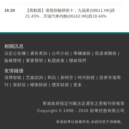
16:20
【異動股】港股跌幅榜前十，九福來(08611.HK)跌
21.43%，天瑞汽車内飾(06162.HK)跌18.44%
相關訊息
法定公告欄
|
廣告查詢
|
公司介紹
|
專欄邀稿
|
投資者關係
|
版權聲明
|
重要聲明
|
私隱政策
|
聯絡我們
友情鏈接
清博智能
|
艾媒諮詢
|
和訊
|
新時空
|
時代財經
|
證券市場周
刊
|
壹財信
|
權衡財經
|
攬富財經
|
更多...
香港政府指定刊載法定通告之憲報刊登報章
Copyright © 1998 - 2026 財華控股有限公司
香港財華社版權所有,未經同意不得轉載。