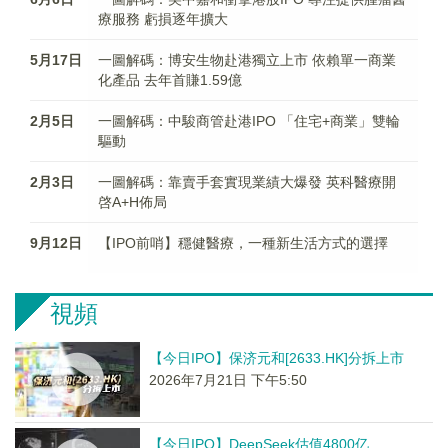
療服務 虧損逐年擴大
5月17日
一圖解碼：博安生物赴港獨立上市 依賴單一商業
化產品 去年首賺1.59億
2月5日
一圖解碼：中駿商管赴港IPO 「住宅+商業」雙輪
驅動
2月3日
一圖解碼：靠賣手套實現業績大爆發 英科醫療開
啓A+H佈局
9月12日
【IPO前哨】穩健醫療，一種新生活方式的選擇
視頻
【今日IPO】保济元和[2633.HK]分拆上市
2026年7月21日 下午5:50
【今日IPO】DeepSeek估值4800亿