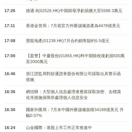
17:26
德適-B(02526.HK)中期歸母淨虧損擴大至5588.3萬元
17:11
香港金管局：7月底官方外匯儲備資產為4478億美元
17:08
寶龍地產(01238.HK)7月合約銷售額約5.5億元
17:00
【盈警】中慶股份(01855.HK)料中期除稅後虧損500萬
至2000萬元
16:46
浙江證監局對財通證券股份有限公司採取出具警示函
措施
16:36
網信辦：大型個人信息處理者應當採取加密、去標識
化等措施保障所處理個人信息安全
16:30
國家外匯局：7月末中國外匯儲備規模34188億美元 升
幅0.07%
16:24
山金國際：港股上市工作正常推進中