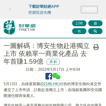
財華智庫網
FINTV
FINMETA
財華證券
媒體矩陣
下載財華財經APP
×
下載APP
智庫沙龍
聯絡我們
把握投資先機
訂閱
简
一圖解碼：博安生物赴港獨立
上市 依賴單一商業化產品 去
年首賺1.59億
原創
日期：
2022年5月17日 上午9:04
5月13日，自綠葉製藥(
02186.HK
)分拆的博安生物向港交所
遞交了上市申請，計劃赴港獨立上市；由瑞銀集團和安信國
際擔任聯席保薦人。
博安生物是一家高度整合的生物製藥公司，致力於在中國及