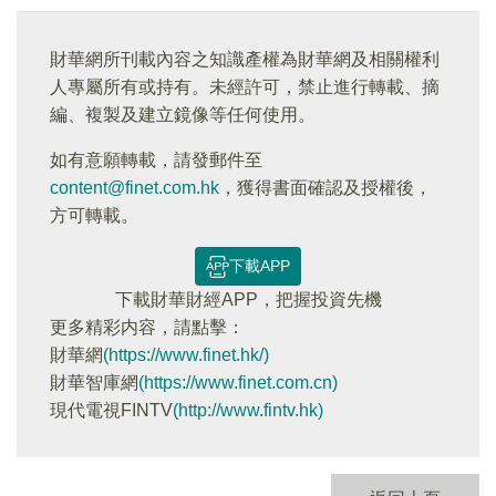
財華網所刊載內容之知識產權為財華網及相關權利
人專屬所有或持有。未經許可，禁止進行轉載、摘
編、複製及建立鏡像等任何使用。
如有意願轉載，請發郵件至
content@finet.com.hk
，獲得書面確認及授權後，
方可轉載。
下載APP
下載財華財經APP，把握投資先機
更多精彩内容，請點擊：
財華網
(https://www.finet.hk/)
財華智庫網
(https://www.finet.com.cn)
現代電視FINTV
(http://www.fintv.hk)