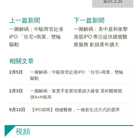
返回上頁
上一篇新聞
下一篇新聞
一圖解碼：中駿商管赴港
一圖解碼：美中嘉和衝擊
IPO 「住宅+商業」雙輪
港股IPO 專注提供腫瘤醫
驅動
療服務 虧損逐年擴大
相關文章
2月5日
一圖解碼：中駿商管赴港IPO 「住宅+商業」雙輪
驅動
2月3日
一圖解碼：靠賣手套實現業績大爆發 英科醫療開
啓A+H佈局
9月12日
【IPO前哨】穩健醫療，一種新生活方式的選擇
視頻