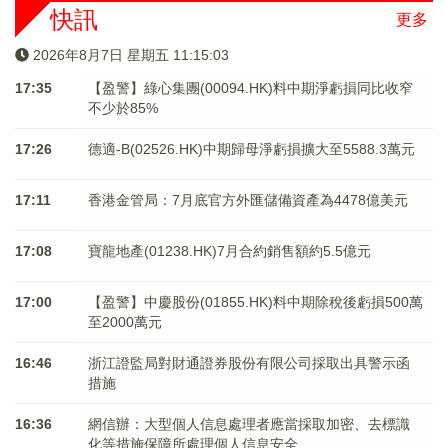
快訊
更多
2026年8月7日 星期五 11:15:04
17:35
【盈警】綠心集團(00094.HK)料中期淨虧損同比收窄
不少於85%
17:26
德適-B(02526.HK)中期歸母淨虧損擴大至5588.3萬元
17:11
香港金管局：7月底官方外匯儲備資產為4478億美元
17:08
寶龍地產(01238.HK)7月合約銷售額約5.5億元
17:00
【盈警】中慶股份(01855.HK)料中期除稅後虧損500萬
至2000萬元
16:46
浙江證監局對財通證券股份有限公司採取出具警示函
措施
16:36
網信辦：大型個人信息處理者應當採取加密、去標識
化等措施保障所處理個人信息安全