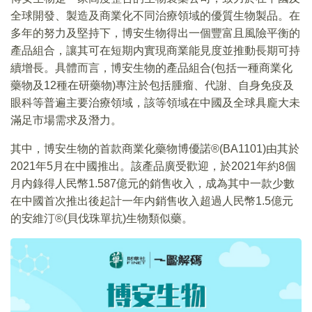
全球開發、製造及商業化不同治療領域的優質生物製品。在
多年的努力及堅持下，博安生物得出一個豐富且風險平衡的
產品組合，讓其可在短期内實現商業能見度並推動長期可持
續增長。具體而言，博安生物的產品組合(包括一種商業化
藥物及12種在研藥物)專注於包括腫瘤、代謝、自身免疫及
眼科等普遍主要治療領域，該等領域在中國及全球具龐大未
滿足市場需求及潛力。
其中，博安生物的首款商業化藥物博優諾®(BA1101)由其於
2021年5月在中國推出。該產品廣受歡迎，於2021年約8個
月内錄得人民幣1.587億元的銷售收入，成為其中一款少數
在中國首次推出後起計一年内銷售收入超過人民幣1.5億元
的安維汀®(貝伐珠單抗)生物類似藥。