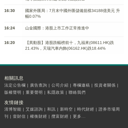
16:30
國家外匯局：7月末中國外匯儲備規模34188億美元 升
幅0.07%
16:24
山金國際：港股上市工作正常推進中
16:20
【異動股】港股跌幅榜前十，九福來(08611.HK)跌
21.43%，天瑞汽車内飾(06162.HK)跌18.44%
相關訊息
法定公告欄
|
廣告查詢
|
公司介紹
|
專欄邀稿
|
投資者關係
|
版權聲明
|
重要聲明
|
私隱政策
|
聯絡我們
友情鏈接
清博智能
|
艾媒諮詢
|
和訊
|
新時空
|
時代財經
|
證券市場周
刊
|
壹財信
|
權衡財經
|
攬富財經
|
更多...