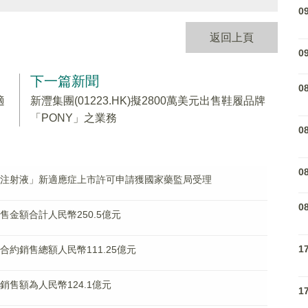
0
返回上頁
0
下一篇新聞
0
適
新灃集團(01223.HK)擬2800萬美元出售鞋履品牌
「PONY」之業務
0
0
莫沙肽注射液」新適應症上市許可申請獲國家藥監局受理
0
預售金額合計人民幣250.5億元
1
月合約銷售總額人民幣111.25億元
約銷售額為人民幣124.1億元
1