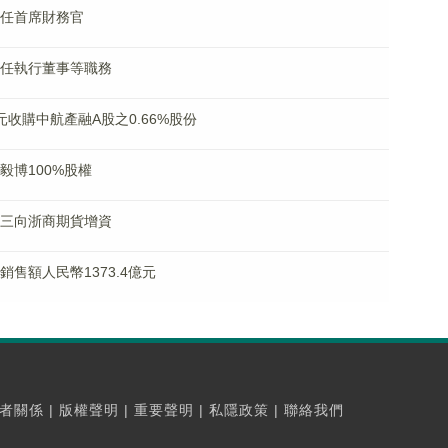
已獲任首席財務官
余辭任執行董事等職務
億元收購中航產融A股之0.66%股份
凱毅博100%股權
江上三向浙商期貨增資
同銷售額人民幣1373.4億元
者關係
|
版權聲明
|
重要聲明
|
私隱政策
|
聯絡我們