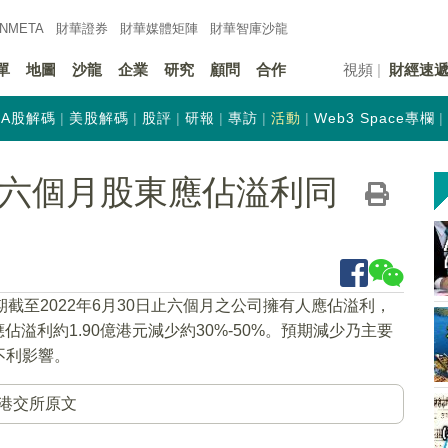
INMETA
財華證券
財華
媒體矩陣
財華
智庫沙龍
單
地圖
沙龍
企業
研究
顧問
合作
視頻
財經速
A股解碼
美股解碼
股評
研報
專訪
活動
Web3 Space專欄
K)料六個月股東應佔溢利同
期截至2022年6月30日止六個月之公司擁有人應佔溢利，
佔溢利約1.90億港元減少約30%-50%。預期減少乃主要
不利影響。
港交所原文