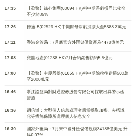
17:35
【盈警】綠心集團(00094.HK)料中期淨虧損同比收窄
不少於85%
17:26
德適-B(02526.HK)中期歸母淨虧損擴大至5588.3萬元
17:11
香港金管局：7月底官方外匯儲備資產為4478億美元
17:08
寶龍地產(01238.HK)7月合約銷售額約5.5億元
17:00
【盈警】中慶股份(01855.HK)料中期除稅後虧損500萬
至2000萬元
16:46
浙江證監局對財通證券股份有限公司採取出具警示函
措施
16:36
網信辦：大型個人信息處理者應當採取加密、去標識
化等措施保障所處理個人信息安全
16:30
國家外匯局：7月末中國外匯儲備規模34188億美元 升
幅0.07%