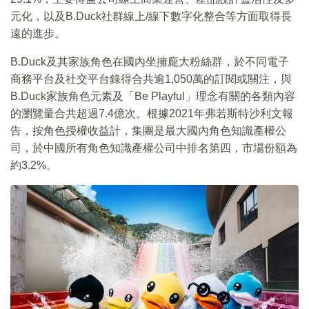
元化，以及B.Duck社群線上/線下數字化整合等方面取得長
遠的進步。
B.Duck及其家族角色在國內坐擁龐大粉絲群，於不同電子
商務平台及社交平台錄得合共逾1,050萬的訂閱或關注，與
B.Duck家族角色元素及「Be Playful」理念有關的各類內容
的瀏覽量合共超過7.4億次。根據2021年弗若斯特沙利文報
告，按角色授權收益計，集團是最大國內角色知識產權公
司，於中國所有角色知識產權公司中排名第四，市場份額為
約3.2%。