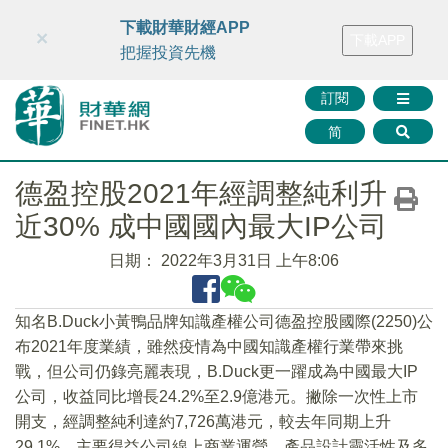
財華智庫網
FINTV
FINMETA
財華證券
媒體矩陣
下載財華財經APP
×
下載APP
智庫沙龍
聯絡我們
把握投資先機
訂閱
简
德盈控股2021年經調整純利升
近30% 成中國國內最大IP公司
日期：
2022年3月31日 上午8:06
知名B.Duck小黃鴨品牌知識產權公司德盈控股國際(2250)公
布2021年度業績，雖然疫情為中國知識產權行業帶來挑
戰，但公司仍錄亮麗表現，B.Duck更一躍成為中國最大IP
公司，收益同比增長24.2%至2.9億港元。撇除一次性上市
開支，經調整純利達約7,726萬港元，較去年同期上升
29.1%，主要得益公司線上商業運營、產品設計靈活性及多