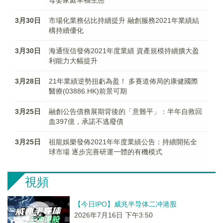
母嬰家庭幸福生態
3月30日
市場化業務佔比持續提升 融創服務2021年業績結
構持續優化
3月30日
海通恆信發佈2021年度業績 資產規模持續擴大盈
利能力大幅提升
3月28日
21年業績逆勢扭虧為盈！ 多賽道佈局的康健國際
醫療(03886.HK)前景可期
3月25日
融創公告債務展期背後的「意難平」：半年自救回
血397億，承諾不逃廢債
3月25日
祖龍娛樂發佈2021年年度業績公告：持續開拓全
球市場 逐步完善研運一體的有機模式
視頻
【今日IPO】威兆半导体二冲港股
2026年7月16日 下午3:50