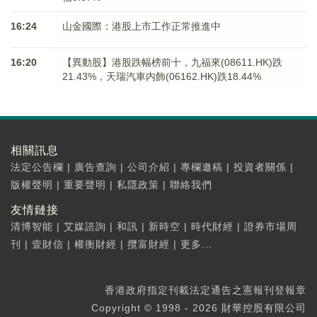
16:24
山金國際：港股上市工作正常推進中
16:20
【異動股】港股跌幅榜前十，九福來(08611.HK)跌
21.43%，天瑞汽車内飾(06162.HK)跌18.44%
相關訊息
法定公告欄
|
廣告查詢
|
公司介紹
|
專欄邀稿
|
投資者關係
|
版權聲明
|
重要聲明
|
私隱政策
|
聯絡我們
友情鏈接
清博智能
|
艾媒諮詢
|
和訊
|
新時空
|
時代財經
|
證券市場周
刊
|
壹財信
|
權衡財經
|
攬富財經
|
更多...
香港政府指定刊載法定通告之憲報刊登報章
Copyright © 1998 - 2026 財華控股有限公司