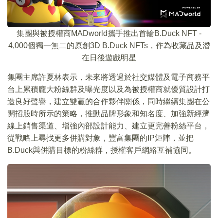
集團與被授權商MADworld攜手推出首輪B.Duck NFT -
4,000個獨一無二的原創3D B.Duck NFTs，作為收藏品及潛
在日後遊戲明星
集團主席許夏林表示，未來將透過於社交媒體及電子商務平
台上累積龐大粉絲群及曝光度以及為被授權商就優質設計打
造良好聲譽，建立雙贏的合作夥伴關係，同時繼續集團在公
開招股時所示的策略，推動品牌形象和知名度、加強新經濟
線上銷售渠道、增強內部設計能力、建立更完善粉絲平台，
從戰略上尋找更多併購對象，豐富集團的IP矩陣，並把
B.Duck與併購目標的粉絲群，授權客戶網絡互補協同。