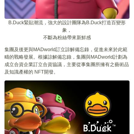
B.Duck緊貼潮流，強大的設計團隊為B.Duck打造百變形
象，
不斷為粉絲帶來新鮮感
集團及後更與MADworld訂立諒解備忘錄，促進未來於此範
疇的戰略發展。根據諒解備忘錄，集團與MADworld計劃為
成立合資企業訂立合資協議，主要從事集團所擁有之藝術品
及知識產權的 NFT開發。