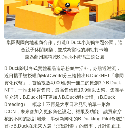
集團與國內地產商合作，打造B.Duck小黃鴨主題公園，適
合親子休閒娛樂，並成為當地的網紅打卡地
圖為蘭州萬科城B.Duck小黃鴨主題公園
B.Duck除以各式實體產品進駐粉絲生活外，亦貼近潮流，
近日攜手被授權商MADworld分三輪推出B.DuckNFT「非同
質化代幣」，首輪投放4,000個獨一無二的原創3D B.Duck
NFT，一推出即告售罄，最高售價達19.9個以太幤。集團早
前介紹，B.Duck NFT更加入B.Duck孵化計劃（B.Duck
Breeding），概念上不再是大家日常見到的單一形象
ICON，未來會加入更多角色設定、權限及功能，讓買家穿
梭於不同的設計場景，舉例新孵化的B.Duckling Pilot會增加
首批B.Duck在未來入選「演出計劃」的機率，此計劃正正