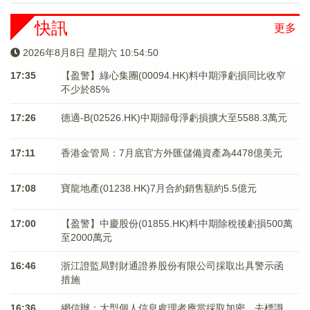
快訊
更多
2026年8月8日 星期六 10:54:51
17:35
【盈警】綠心集團(00094.HK)料中期淨虧損同比收窄
不少於85%
17:26
德適-B(02526.HK)中期歸母淨虧損擴大至5588.3萬元
17:11
香港金管局：7月底官方外匯儲備資產為4478億美元
17:08
寶龍地產(01238.HK)7月合約銷售額約5.5億元
17:00
【盈警】中慶股份(01855.HK)料中期除稅後虧損500萬
至2000萬元
16:46
浙江證監局對財通證券股份有限公司採取出具警示函
措施
16:36
網信辦：大型個人信息處理者應當採取加密、去標識