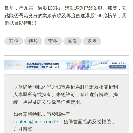
目前，第九屆「港股100強」活動評選已經啟動。那麼，安
踏能否憑藉良好的業績表現及再度衝進港股100強榜單，我
們拭目以待吧！
安踏
特步
李寧
國潮
冬奧
財華網所刊載內容之知識產權為財華網及相關權利
人專屬所有或持有。未經許可，禁止進行轉載、摘
編、複製及建立鏡像等任何使用。
如有意願轉載，請發郵件至
content@finet.com.hk
，獲得書面確認及授權後，
方可轉載。