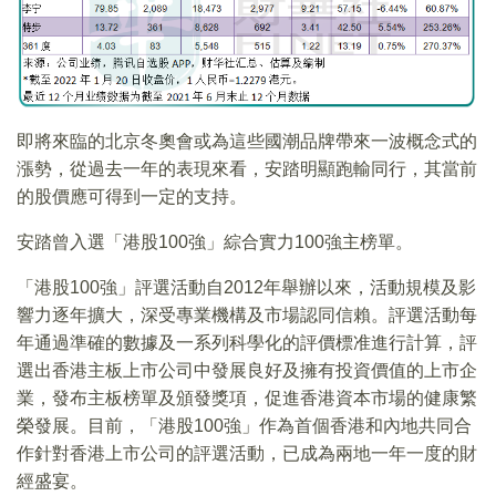
即將來臨的北京冬奧會或為這些國潮品牌帶來一波概念式的
漲勢，從過去一年的表現來看，安踏明顯跑輸同行，其當前
的股價應可得到一定的支持。
安踏曾入選「港股100強」綜合實力100強主榜單。
「港股100強」評選活動自2012年舉辦以來，活動規模及影
響力逐年擴大，深受專業機構及市場認同信賴。評選活動每
年通過準確的數據及一系列科學化的評價標准進行計算，評
選出香港主板上市公司中發展良好及擁有投資價值的上市企
業，發布主板榜單及頒發獎項，促進香港資本市場的健康繁
榮發展。目前，「港股100強」作為首個香港和內地共同合
作針對香港上市公司的評選活動，已成為兩地一年一度的財
經盛宴。