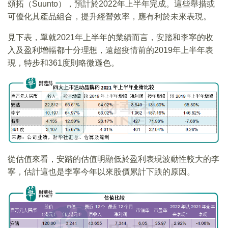
頌拓（Suunto），預計於2022年上半年完成。這些舉措或
可優化其產品組合，提升經營效率，應有利於未來表現。
見下表，單就2021年上半年的業績而言，安踏和李寧的收
入及盈利增幅都十分理想，遠超疫情前的2019年上半年表
現，特步和361度則略微遜色。
從估值來看，安踏的估值明顯低於盈利表現波動性較大的李
寧，估計這也是李寧今年以來股價累計下跌的原因。