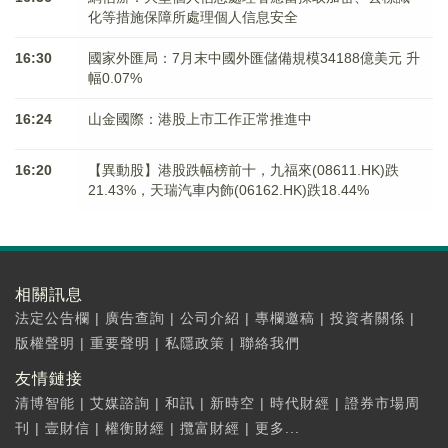
化等措施保障所處理個人信息安全
16:30
國家外匯局：7月末中國外匯儲備規模34188億美元 升
幅0.07%
16:24
山金國際：港股上市工作正常推進中
16:20
【異動股】港股跌幅榜前十，九福來(08611.HK)跌
21.43%，天瑞汽車内飾(06162.HK)跌18.44%
相關訊息
法定公告欄
|
廣告查詢
|
公司介紹
|
專欄邀稿
|
投資者關係
|
版權聲明
|
重要聲明
|
私隱政策
|
聯絡我們
友情鏈接
清博智能
|
艾媒諮詢
|
和訊
|
新時空
|
時代財經
|
證券市場周
刊
|
壹財信
|
權衡財經
|
攬富財經
|
更多...