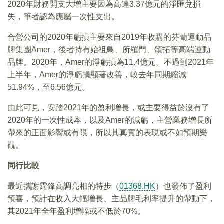
2020年財務開支大增主要因為高達3.37億元的淨匯兌損
失，筆者認為應屬一次性支出。
合營公司的2020年虧損主要來自2019年收購的芬蘭運動品
牌集團Amer，後者持有始祖鳥、所羅門、頌拓等高端運動
品牌。2020年，Amer的淨虧損為11.4億元。不過到2021年
上半年，Amer的淨虧損顯著改善，較去年同期縮減
51.94%，至6.56億元。
由此可見，安踏2021年的盈利增長，或主要得益於沒有了
2020年的一次性成本，以及Amer的減虧，主營業務增長所
帶來的正面影響或有限，所以其真實的表現或不如預期樂
觀。
同行比較
最近攜謝霆鋒高調亮相的特步（
01368.HK
）也發佈了盈利
預喜，預計在收入大幅增長、主品牌毛利率提升的帶動下，
其2021年全年盈利增幅或不低於70%。