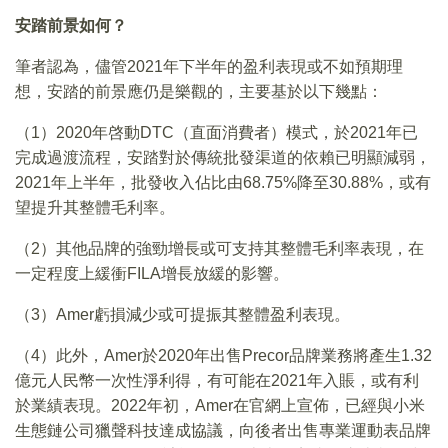
安踏前景如何？
筆者認為，儘管2021年下半年的盈利表現或不如預期理
想，安踏的前景應仍是樂觀的，主要基於以下幾點：
（1）2020年啓動DTC（直面消費者）模式，於2021年已
完成過渡流程，安踏對於傳統批發渠道的依賴已明顯減弱，
2021年上半年，批發收入佔比由68.75%降至30.88%，或有
望提升其整體毛利率。
（2）其他品牌的強勁增長或可支持其整體毛利率表現，在
一定程度上緩衝FILA增長放緩的影響。
（3）Amer虧損減少或可提振其整體盈利表現。
（4）此外，Amer於2020年出售Precor品牌業務將產生1.32
億元人民幣一次性淨利得，有可能在2021年入賬，或有利
於業績表現。2022年初，Amer在官網上宣佈，已經與小米
生態鏈公司獵聲科技達成協議，向後者出售專業運動表品牌