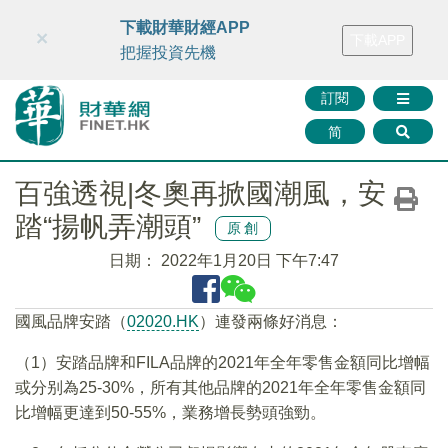
財華智庫網
FINTV
FINMETA
財華證券
媒體矩陣
下載財華財經APP
×
下載APP
智庫沙龍
聯絡我們
把握投資先機
訂閱
简
百強透視|冬奧再掀國潮風，安
踏“揚帆弄潮頭”
原創
日期：
2022年1月20日 下午7:47
國風品牌安踏（
02020.HK
）連發兩條好消息：
（1）安踏品牌和FILA品牌的2021年全年零售金額同比增幅
或分别為25-30%，所有其他品牌的2021年全年零售金額同
比增幅更達到50-55%，業務增長勢頭強勁。