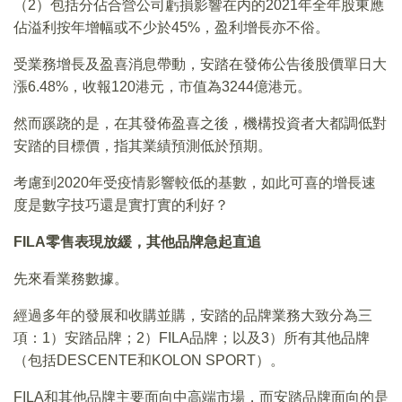
（2）包括分佔合營公司虧損影響在内的2021年全年股東應
佔溢利按年增幅或不少於45%，盈利增長亦不俗。
受業務增長及盈喜消息帶動，安踏在發佈公告後股價單日大
漲6.48%，收報120港元，市值為3244億港元。
然而蹊跷的是，在其發佈盈喜之後，機構投資者大都調低對
安踏的目標價，指其業績預測低於預期。
考慮到2020年受疫情影響較低的基數，如此可喜的增長速
度是數字技巧還是實打實的利好？
FILA
零售表現放緩，其他品牌急起直追
先來看業務數據。
經過多年的發展和收購並購，安踏的品牌業務大致分為三
項：1）安踏品牌；2）FILA品牌；以及3）所有其他品牌
（包括DESCENTE和KOLON SPORT）。
FILA和其他品牌主要面向中高端市場，而安踏品牌面向的是