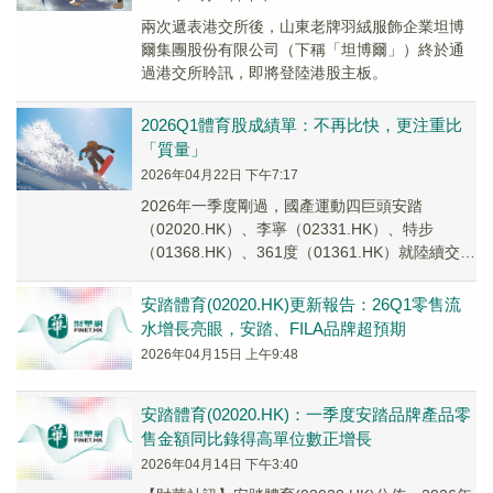
兩次遞表港交所後，山東老牌羽絨服飾企業坦博
爾集團股份有限公司（下稱「坦博爾」）終於通
過港交所聆訊，即將登陸港股主板。
2026Q1體育股成績單：不再比快，更注重比
「質量」
2026年04月22日 下午7:17
2026年一季度剛過，國產運動四巨頭安踏
（02020.HK）、李寧（02331.HK）、特步
（01368.HK）、361度（01361.HK）就陸續交出
了運營成績單。
安踏體育(02020.HK)更新報告：26Q1零售流
水增長亮眼，安踏、FILA品牌超預期
2026年04月15日 上午9:48
安踏體育(02020.HK)：一季度安踏品牌產品零
售金額同比錄得高單位數正增長
2026年04月14日 下午3:40