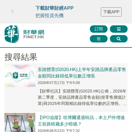
財華智庫網
FINTV
FINMETA
財華證券
媒體矩陣
下載財華財經APP
×
下載APP
智庫沙龍
聯絡我們
把握投資先機
訂閱
简
搜尋結果
安踏體育(02020.HK)上半年安踏品牌產品零售
金額同比錄得低單位數正增長
2026年07月17日 下午5:09
【財華社訊】安踏體育(02020.HK)公佈，2026年
第二季度，安踏品牌產品零售金額(按零售價值計
算)與2025年同期相比錄得低單位數的正增長。
FILA品牌產品零售金額(按零售...
【IPO追蹤】坦博爾通過聆訊，本土戶外增速
王前路暗藏多少暗礁？
2026年06月22日 下午7:32