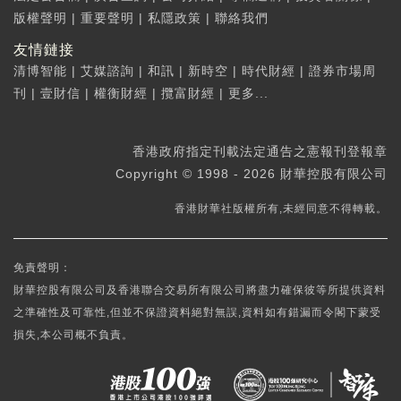
版權聲明
|
重要聲明
|
私隱政策
|
聯絡我們
友情鏈接
清博智能
|
艾媒諮詢
|
和訊
|
新時空
|
時代財經
|
證券市場周
刊
|
壹財信
|
權衡財經
|
攬富財經
|
更多...
香港政府指定刊載法定通告之憲報刊登報章
Copyright © 1998 - 2026 財華控股有限公司
香港財華社版權所有,未經同意不得轉載。
免責聲明：
財華控股有限公司及香港聯合交易所有限公司將盡力確保彼等所提供資料
之準確性及可靠性,但並不保證資料絕對無誤,資料如有錯漏而令閣下蒙受
損失,本公司概不負責。