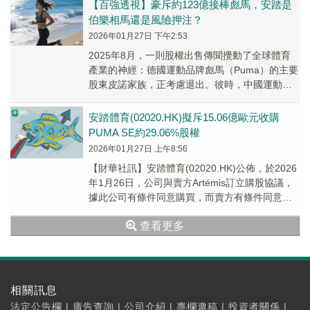
【百強透視】豪斥約123億接棒彪馬，安踏是
伯樂相馬還是風險押注？
2026年01月27日 下午2:53
2025年8月，一則股權出售傳聞攪動了全球體育
產業的神經：德國運動品牌彪馬（Puma）的主要
股東皮諾家族，正考慮退出。彼時，中國運動品
牌安踏（02020.HK）與李寧（02331...
安踏體育(02020.HK)擬斥15.06億歐元收購
PUMA SE約29.06%股權
2026年01月27日 上午8:56
【財華社訊】安踏體育(02020.HK)公佈，於2026
年1月26日，公司與賣方Artémis訂立購股協議，
據此公司有條件同意購買，而賣方有條件同意出
售合共4301.48萬股Pu...
查看更多
相關訊息
法定公告欄
|
廣告查詢
|
公司介紹
|
專欄邀稿
|
投資者關係
|