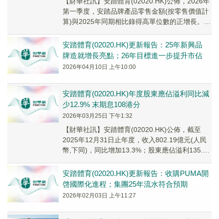
​【財華社訊】安踏體育(02020.HK)公佈，2026年
第一季度，安踏品牌產品零售金額(按零售價值計
算)與2025年同期相比錄得高單位數的正增長。
FILA品牌產品零售金額(按零...
安踏體育(02020.HK)更新報告：25年新興品
牌造就增長亮點；26年目標進一步提升市佔
2026年04月10日 上午10:00
安踏體育(02020.HK)年度股東應佔溢利同比減
少12.9% 末期息108港分
2026年03月25日 下午1:32
【財華社訊】安踏體育(02020.HK)公佈，截至
2025年12月31日止年度，收入802.19億元(人民
幣,下同)，同比增加13.3%；股東應佔溢利135.88
億元，同比减少1...
安踏體育(02020.HK)更新報告：收購PUMA開
啓國際化進程；集團25年流水符合預期
2026年02月03日 上午11:27