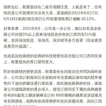
因鋰走紅，鞍重股份在二級市場關注度、人氣是有了，但奇
怪的是公司股價非但沒有大漲，還連續於2021年6月17日、
6月18日連續2個交易日公司收盤價格累計偏離-20.12%。
好事多磨，2021年8月，公司進一步公告，擬以自有資金收
購公司持股5%以上股東強強投資持有的江西同安51%股
權，並與強強投資、張強亮、張洪斌等各方簽署《現金購買
資產意向協議》。
也就是說收購標的從興鋰科技變更到其控股公司江西同安身
上，鞍重股份的胃口變得更大。
對於收購標的變更原因，鞍重股份在回復深交所問詢函時表
示，公司原計劃擬依託在振動篩等洗選礦設備領域的競爭優
勢向下遊的鋰礦洗選行業拓展，因此擬收購興鋰科技，後隨
著公司儘職調查的逐步深入，發現江西同安下屬的鼎興礦業
持有的6處瓷土礦採礦權合計約 6000萬噸的礦產資源儲量具
有長期價值，能夠有效保障興鋰科技的原礦供應，因此江西