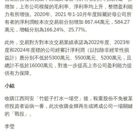
增加，上市公司模擬的毛利率、淨利率均上升，整體盈利能
力有所增強。2020年、2021 年1-10月年度歸屬於母公司所
有者的淨利潤較本次交易前分别增加 867.44萬元，584.27
萬元，增幅分别為166.24%、25.77%。
此外，交易對方對本次交易業績承諾為2022年度、2023年
度和2024年度標的公司經審計淨利潤（以扣除非經常性損
益計）應分别不低於5300萬元、5500萬元、5200萬元，且
總計不低於16000萬元，對進一步提高上市公司盈利能力提
供有力保障。
小結
收購江西同安「竹籃子打水一場空」後，鞍重股份不免被某
些投資者诟病一番，此次收購金輝再生或將成公司一場關鍵
的「戰役」。
李瑩