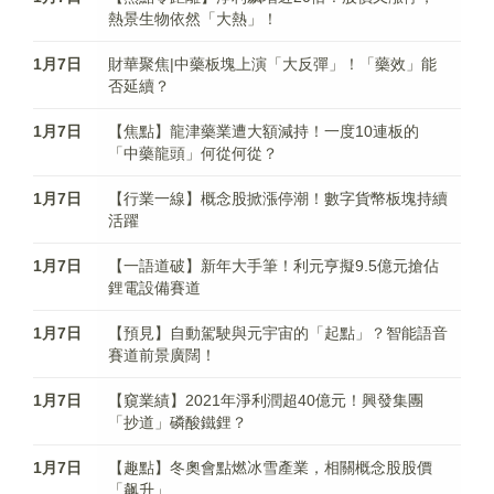
熱景生物依然「大熱」！
1月7日
財華聚焦|中藥板塊上演「大反彈」！「藥效」能
否延續？
1月7日
【焦點】龍津藥業遭大額減持！一度10連板的
「中藥龍頭」何從何從？
1月7日
【行業一線】概念股掀漲停潮！數字貨幣板塊持續
活躍
1月7日
【一語道破】新年大手筆！利元亨擬9.5億元搶佔
鋰電設備賽道
1月7日
【預見】自動駕駛與元宇宙的「起點」？智能語音
賽道前景廣闊！
1月7日
【窺業績】2021年淨利潤超40億元！興發集團
「抄道」磷酸鐵鋰？
1月7日
【趣點】冬奧會點燃冰雪產業，相關概念股股價
「飙升」