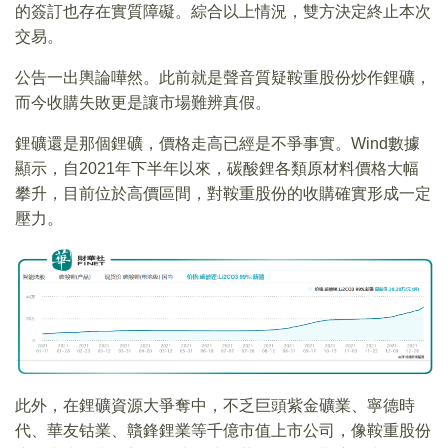
的簽訂也存在實質障礙。綜合以上情況，雙方決定終止本次
交易。
公告一出輿論嘩然。此前就是聲音質疑鞍重股份炒作鋰礦，
而今收購失敗更是讓市場難辨真假。
鋰礦還是那個鋰礦，價格走高已經是不爭事實。Wind數據
顯示，自2021年下半年以來，碳酸鋰各類原材料價格大幅
攀升，目前位於高價區間，對鞍重股份的收購確實形成一定
壓力。
此外，在鋰礦資源大爭奪中，不乏巨頭紫金礦業、寧德時
代、華友钴業、贛鋒鋰業等千億市值上市公司，像鞍重股份