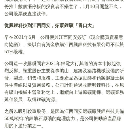
份推上數個漲停板的投資者不樂意了，1月10日開盤不久，
公司股票便直接跌停。
從興鋰科技到江西同安，拓展鋰礦「胃口大」
早在2021年6月，公司便與江西同安簽訂《現金購買資產意
向協議》，擬以自有資金收購江西興鋰科技有限公司不低於
51%股權。
公司這一收購瞬間在2021年鋰電大行其道的資本市掀起強
烈反響。鞍重股份主要從事礦山、建築及築路機械設備的研
發、製造、銷售和服務，主要產品為振動篩和預製混凝土構
件生產線以及貿易業務，公司計劃通過收購興鋰科技，在原
有礦山機械主營業務之上，繼續向上遊原礦開採、選礦業務
延伸發展，取得鋰礦資源。
之所以吸引鞍重股份，是因為江西同安選礦廠興鋰科技具備
50萬噸/年的鋰礦石原礦的處理能力，是公司振動篩產品應
用的下遊行業之一。