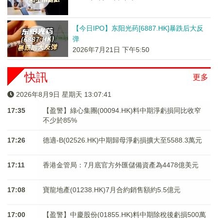
【今日IPO】东阳光药[6887.HK]暴跌后大反
弹
2026年7月21日 下午5:50
快訊
更多
2026年8月9日 星期天 13:07:41
17:35
【盈警】綠心集團(00094.HK)料中期淨虧損同比收窄
不少於85%
17:26
德適-B(02526.HK)中期歸母淨虧損擴大至5588.3萬元
17:11
香港金管局：7月底官方外匯儲備資產為4478億美元
17:08
寶龍地產(01238.HK)7月合約銷售額約5.5億元
17:00
【盈警】中慶股份(01855.HK)料中期除稅後虧損500萬