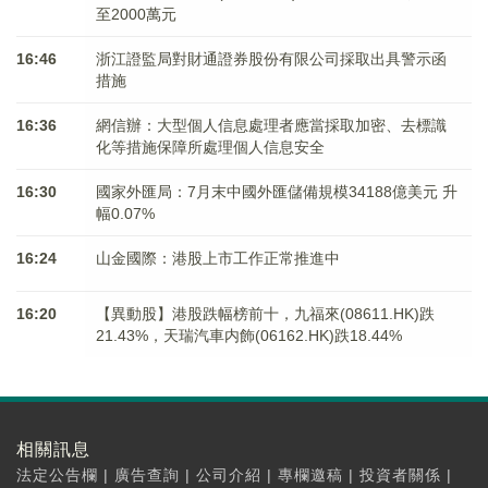
至2000萬元
16:46
浙江證監局對財通證券股份有限公司採取出具警示函
措施
16:36
網信辦：大型個人信息處理者應當採取加密、去標識
化等措施保障所處理個人信息安全
16:30
國家外匯局：7月末中國外匯儲備規模34188億美元 升
幅0.07%
16:24
山金國際：港股上市工作正常推進中
16:20
【異動股】港股跌幅榜前十，九福來(08611.HK)跌
21.43%，天瑞汽車内飾(06162.HK)跌18.44%
相關訊息
法定公告欄
|
廣告查詢
|
公司介紹
|
專欄邀稿
|
投資者關係
|