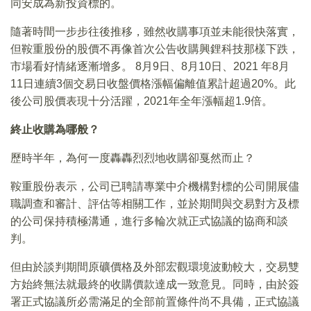
同安成為新投資標的。
隨著時間一步步往後推移，雖然收購事項並未能很快落實，
但鞍重股份的股價不再像首次公告收購興鋰科技那樣下跌，
市場看好情緒逐漸增多。 8月9日、8月10日、2021 年8月
11日連續3個交易日收盤價格漲幅偏離值累計超過20%。此
後公司股價表現十分活躍，2021年全年漲幅超1.9倍。
終止收購為哪般？
歷時半年，為何一度轟轟烈烈地收購卻戛然而止？
鞍重股份表示，公司已聘請專業中介機構對標的公司開展儘
職調查和審計、評估等相關工作，並於期間與交易對方及標
的公司保持積極溝通，進行多輪次就正式協議的協商和談
判。
但由於談判期間原礦價格及外部宏觀環境波動較大，交易雙
方始終無法就最終的收購價款達成一致意見。同時，由於簽
署正式協議所必需滿足的全部前置條件尚不具備，正式協議