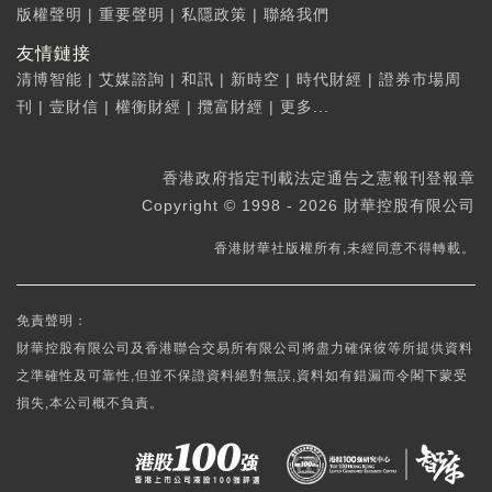
版權聲明
|
重要聲明
|
私隱政策
|
聯絡我們
友情鏈接
清博智能
|
艾媒諮詢
|
和訊
|
新時空
|
時代財經
|
證券市場周
刊
|
壹財信
|
權衡財經
|
攬富財經
|
更多...
香港政府指定刊載法定通告之憲報刊登報章
Copyright © 1998 - 2026 財華控股有限公司
香港財華社版權所有,未經同意不得轉載。
免責聲明：
財華控股有限公司及香港聯合交易所有限公司將盡力確保彼等所提供資料
之準確性及可靠性,但並不保證資料絕對無誤,資料如有錯漏而令閣下蒙受
損失,本公司概不負責。