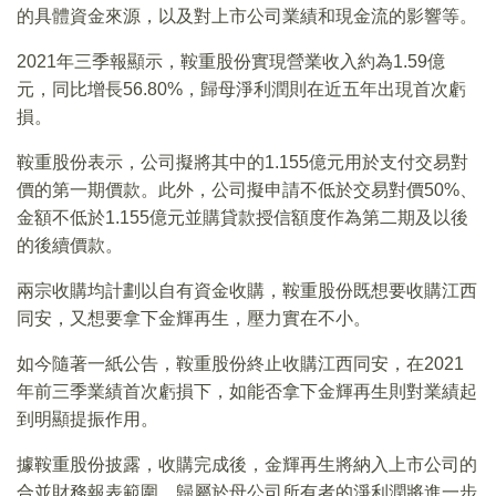
的具體資金來源，以及對上市公司業績和現金流的影響等。
2021年三季報顯示，鞍重股份實現營業收入約為1.59億
元，同比增長56.80%，歸母淨利潤則在近五年出現首次虧
損。
鞍重股份表示，公司擬將其中的1.155億元用於支付交易對
價的第一期價款。此外，公司擬申請不低於交易對價50%、
金額不低於1.155億元並購貸款授信額度作為第二期及以後
的後續價款。
兩宗收購均計劃以自有資金收購，鞍重股份既想要收購江西
同安，又想要拿下金輝再生，壓力實在不小。
如今隨著一紙公告，鞍重股份終止收購江西同安，在2021
年前三季業績首次虧損下，如能否拿下金輝再生則對業績起
到明顯提振作用。
據鞍重股份披露，收購完成後，金輝再生將納入上市公司的
合並財務報表範圍，歸屬於母公司所有者的淨利潤將進一步