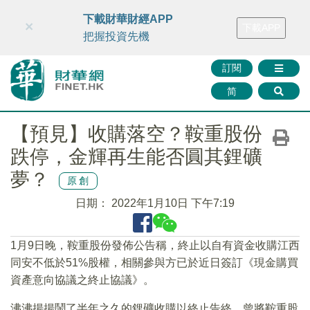
財華智庫網
FINTV
FINMETA
財華證券
媒體矩陣
下載財華財經APP
×
下載APP
智庫沙龍
聯絡我們
把握投資先機
訂閱
简
【預見】收購落空？鞍重股份
跌停，金輝再生能否圓其鋰礦
夢？
原創
日期：
2022年1月10日 下午7:19
1月9日晚，鞍重股份發佈公告稱，終止以自有資金收購江西
同安不低於51%股權，相關參與方已於近日簽訂《現金購買
資產意向協議之終止協議》。
沸沸揚揚鬧了半年之久的鋰礦收購以終止告終，曾將鞍重股