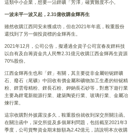
這類中小企業，想要一沾鋰礦「芳澤」確實難度不小。
一波未平一波又起，
2.31
億收購金輝再生
雖然收購江西同安未獲成功，但在2021年年底，鞍重股份
還找到了另一個投資標的金輝再生。
2021年12月，公司公告，擬通過全資子公司宜春友鋰科技
以自有及自籌資金共人民幣2.31億元收購江西金輝再生資源
70%股份。
江西金輝再生也和「鋰」有關，其主要從非金屬钽铌鋰礦
石、廢石（尾礦）中回收有價金屬和礦物加工生產的钽铌精
粉、鋰雲母精粉、鋰長石粉、鉀鈉長石砂等，對應下遊行業
主要為鋰電新能源行業、建築陶瓷行業、玻璃行業、金屬冶
煉行業。
這宗收購對外披露沒多久，鞍重股份就收到深交所關注函。
在關注函中，深交所提及多個犀利問題，包括截至2021年3
季度，公司貨幣資金期末餘額為2.42億元，請說明本次收購