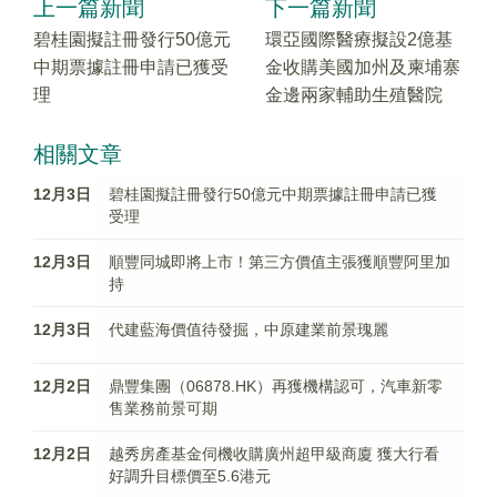
上一篇新聞
下一篇新聞
碧桂園擬註冊發行50億元
環亞國際醫療擬設2億基
中期票據註冊申請已獲受
金收購美國加州及柬埔寨
理
金邊兩家輔助生殖醫院
相關文章
12月3日
碧桂園擬註冊發行50億元中期票據註冊申請已獲
受理
12月3日
順豐同城即將上市！第三方價值主張獲順豐阿里加
持
12月3日
代建藍海價值待發掘，中原建業前景瑰麗
12月2日
鼎豐集團（06878.HK）再獲機構認可，汽車新零
售業務前景可期
12月2日
越秀房產基金伺機收購廣州超甲級商廈 獲大行看
好調升目標價至5.6港元