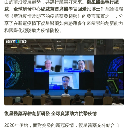
面的前沿發展趨勢，共謀行業美好未來。
復星醫藥執行總
裁、全球研發中心總裁兼首席醫學官回愛民博士
作為論壇環
節《新冠疫情常態下的疫苗研發趨勢》的發言嘉賓之一，分
享了在新冠疫情下復星醫藥如何憑藉多年來積累的創新能力
和國際化經驗助力疫情防控。
復星醫藥深耕創新研發
全球資源助力抗擊疫情
2020年伊始，面對突發的新冠疫情，復星醫藥充分結合自