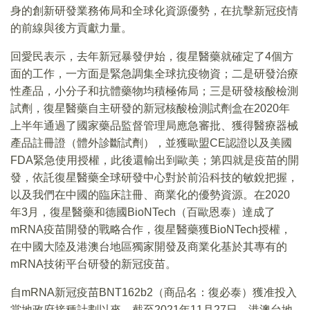
身的創新研發業務佈局和全球化資源優勢，在抗擊新冠疫情
的前線與後方貢獻力量。
回愛民表示，去年新冠暴發伊始，復星醫藥就確定了4個方
面的工作，一方面是緊急調集全球抗疫物資；二是研發治療
性產品，小分子和抗體藥物均積極佈局；三是研發核酸檢測
試劑，復星醫藥自主研發的新冠核酸檢測試劑盒在2020年
上半年通過了國家藥品監督管理局應急審批、獲得醫療器械
產品註冊證（體外診斷試劑），並獲歐盟CE認證以及美國
FDA緊急使用授權，此後還輸出到歐美；第四就是疫苗的開
發，依託復星醫藥全球研發中心對於前沿科技的敏銳把握，
以及我們在中國的臨床註冊、商業化的優勢資源。在2020
年3月，復星醫藥和德國BioNTech（百歐恩泰）達成了
mRNA疫苗開發的戰略合作，復星醫藥獲BioNTech授權，
在中國大陸及港澳台地區獨家開發及商業化基於其專有的
mRNA技術平台研發的新冠疫苗。
自mRNA新冠疫苗BNT162b2（商品名：復必泰）獲准投入
當地政府接種計劃以來，截至2021年11月27日，港澳台地