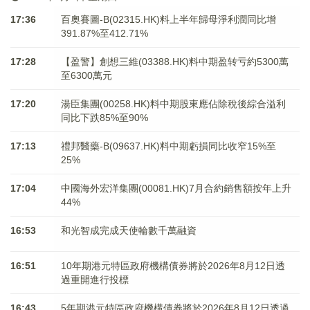
17:36
百奧賽圖-B(02315.HK)料上半年歸母淨利潤同比增
391.87%至412.71%
17:28
【盈警】創想三維(03388.HK)料中期盈转亏約5300萬
至6300萬元
17:20
湯臣集團(00258.HK)料中期股東應佔除稅後綜合溢利
同比下跌85%至90%
17:13
禮邦醫藥-B(09637.HK)料中期虧損同比收窄15%至
25%
17:04
中國海外宏洋集團(00081.HK)7月合約銷售額按年上升
44%
16:53
和光智成完成天使輪數千萬融資
16:51
10年期港元特區政府機構債券將於2026年8月12日透
過重開進行投標
16:43
5年期港元特區政府機構債券將於2026年8月12日透過