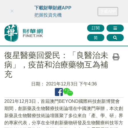
財華智庫網
FINTV
FINMETA
財華證券
媒體矩陣
下載財華財經APP
×
下載APP
智庫沙龍
聯絡我們
把握投資先機
訂閱
简
復星醫藥回愛民：「良醫治未
病」，疫苗和治療藥物互為補
充
日期：
2021年12月3日 下午4:36
2021年12月3日，首屆澳門BEYOND國際科技創新博覽會
期間，創新藥及生物醫療技術論壇在中國澳門舉辦，本次創
新藥及生物醫療技術論壇匯聚了多位來自「產、學、研」界
的專家代表，分享在全球創新藥物研發及生物醫療科技等方