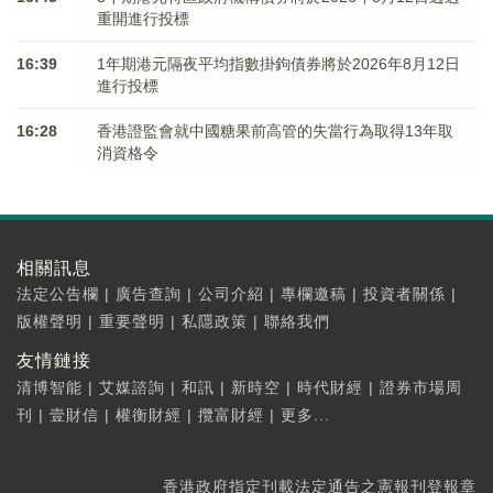
重開進行投標
16:39
1年期港元隔夜平均指數掛鉤債券將於2026年8月12日
進行投標
16:28
香港證監會就中國糖果前高管的失當行為取得13年取
消資格令
相關訊息
法定公告欄
|
廣告查詢
|
公司介紹
|
專欄邀稿
|
投資者關係
|
版權聲明
|
重要聲明
|
私隱政策
|
聯絡我們
友情鏈接
清博智能
|
艾媒諮詢
|
和訊
|
新時空
|
時代財經
|
證券市場周
刊
|
壹財信
|
權衡財經
|
攬富財經
|
更多...
香港政府指定刊載法定通告之憲報刊登報章