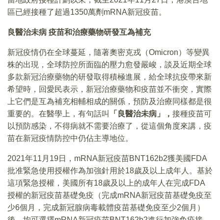
區已經接種了超過1350萬劑mRNA新冠疫苗。
良醫治未病
疫苗和治療藥物研發互為補充
新冠疫情仍在全球蔓延，隨著奧密克戎（Omicron）等變異
株的出現，全球防控所面臨的壓力愈發嚴峻，談及近期全球
多款新冠治療藥物的研發取得積極進展，給全球抗疫帶來新
希望時，回愛民表示，新冠治療藥物和疫苗並不衝突，實際
上它們是互為補充相輔相成的關係，預防及治療同樣都是很
重要的。在醫學上，有句話叫
「
良醫治未病」，
接種疫苗可
以預防感染，不得病就不需要治療了，從這個角度來講，疫
苗在新冠疫情防控中仍佔主導地位。
2021年11月19日，mRNA新冠疫苗BNT162b2獲美國FDA
批准緊急使用授權作為加強針用於18歲及以上成年人。基於
這項緊急授權，美國所有18歲及以上的成年人在完成FDA
授權的新冠疫苗基礎免疫（完成mRNA新冠疫苗基礎免疫至
少6個月，完成新冠腺病毒載體疫苗基礎免疫至少2個月）
後，均可選擇mRNA新冠疫苗BNT162b2進行加強免疫接