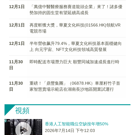
12月1日
「萬億中醫醫療服務賽道龍頭企業」來了！諸多優
勢加持的固生堂有望延續高成長
12月1日
再度斬獲大獎，華夏文化科技(01566.HK)領航VR
電競市場
12月1日
半年營收飙升79.4%，華夏文化科技基本面穩健向
上 向元宇宙、NFT文化科技領域高質發展
11月30
即時配送市場潛力巨大 順豐同城加速成長進行時
日
11月30
重磅！「鼎豐集團」（06878.HK）車厘籽竹子首
日
家智慧賣場示範店在湖南長沙地區開業試運行
視頻
香港人工智能職位空缺按年增50%
2026年7月14日 下午12:03