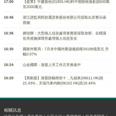
17:00
【盈警】中慶股份(01855.HK)料中期除稅後虧損500萬
至2000萬元
16:46
浙江證監局對財通證券股份有限公司採取出具警示函
措施
16:36
網信辦：大型個人信息處理者應當採取加密、去標識
化等措施保障所處理個人信息安全
16:30
國家外匯局：7月末中國外匯儲備規模34188億美元 升
幅0.07%
16:24
山金國際：港股上市工作正常推進中
16:20
【異動股】港股跌幅榜前十，九福來(08611.HK)跌
21.43%，天瑞汽車内飾(06162.HK)跌18.44%
相關訊息