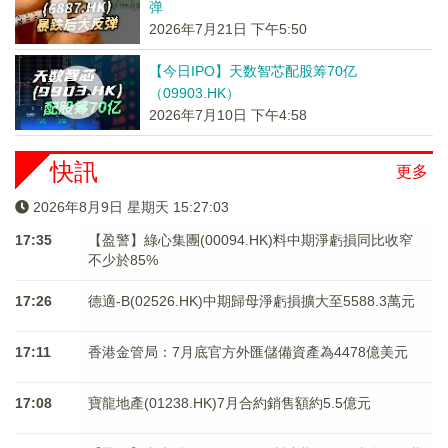
弹
2026年7月21日 下午5:50
【今日IPO】天数智芯配股筹70亿
（09903.HK）
2026年7月10日 下午4:58
快訊
更多
2026年8月9日 星期天 15:27:03
17:35
【盈警】綠心集團(00094.HK)料中期淨虧損同比收窄
不少於85%
17:26
德適-B(02526.HK)中期歸母淨虧損擴大至5588.3萬元
17:11
香港金管局：7月底官方外匯儲備資產為4478億美元
17:08
寶龍地產(01238.HK)7月合約銷售額約5.5億元