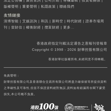
法定公告欄
|
廣告查詢
|
公司介紹
|
專欄邀稿
|
投資者關係
|
版權聲明
|
重要聲明
|
私隱政策
|
聯絡我們
友情鏈接
清博智能
|
艾媒諮詢
|
和訊
|
新時空
|
時代財經
|
證券市場周
刊
|
壹財信
|
權衡財經
|
攬富財經
|
更多...
香港政府指定刊載法定通告之憲報刊登報章
Copyright © 1998 - 2026 財華控股有限公司
香港財華社版權所有,未經同意不得轉載。
免責聲明：
財華控股有限公司及香港聯合交易所有限公司將盡力確保彼等所提供資料
之準確性及可靠性,但並不保證資料絕對無誤,資料如有錯漏而令閣下蒙受
損失,本公司概不負責。