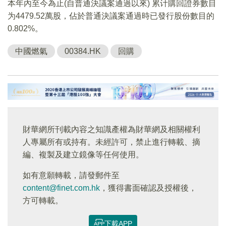
本年內至今為止(自普通決議案通過以來) 累计購回證券數目
为4479.52萬股，佔於普通決議案通過時已發行股份數目的
0.802%。
中國燃氣
00384.HK
回購
財華網所刊載內容之知識產權為財華網及相關權利
人專屬所有或持有。未經許可，禁止進行轉載、摘
編、複製及建立鏡像等任何使用。
如有意願轉載，請發郵件至
content@finet.com.hk
，獲得書面確認及授權後，
方可轉載。
下載APP