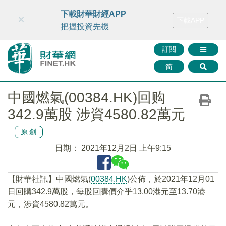
財華智庫網
FINTV
FINMETA
財華證券
媒體矩陣
下載財華財經APP
×
下載APP
智庫沙龍
聯絡我們
把握投資先機
訂閱
简
中國燃氣(00384.HK)回购
342.9萬股 涉資4580.82萬元
原創
日期：
2021年12月2日 上午9:15
【財華社訊】中國燃氣(
00384.HK
)公佈，於2021年12月01
日回購342.9萬股，每股回購價介乎13.00港元至13.70港
元，涉資4580.82萬元。