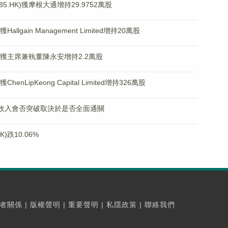
.HK)獲摩根大通增持29.9752萬股
llgain Management Limited增持20萬股
K)獲主席兼執董陳永安增持2.2萬股
enLipKeong Capital Limited增持326萬股
 收入會否突破取決於是否全面通關
)跌10.06%
者關係
|
版權聲明
|
重要聲明
|
私隱政策
|
聯絡我們