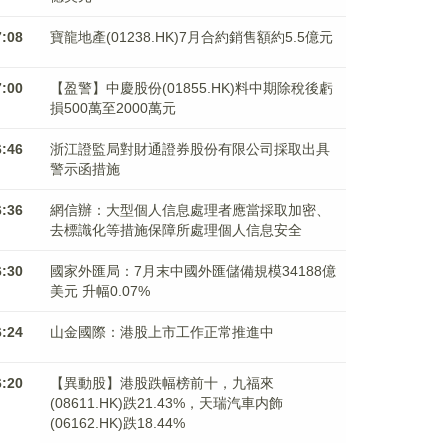
7:08
寶龍地產(01238.HK)7月合約銷售額約5.5億元
7:00
【盈警】中慶股份(01855.HK)料中期除稅後虧
損500萬至2000萬元
6:46
浙江證監局對財通證券股份有限公司採取出具
警示函措施
6:36
網信辦：大型個人信息處理者應當採取加密、
去標識化等措施保障所處理個人信息安全
6:30
國家外匯局：7月末中國外匯儲備規模34188億
美元 升幅0.07%
6:24
山金國際：港股上市工作正常推進中
6:20
【異動股】港股跌幅榜前十，九福來
(08611.HK)跌21.43%，天瑞汽車内飾
(06162.HK)跌18.44%