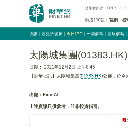
財華智庫網
FINTV
F
港股100強
官網
榜
快訊
港交所發佈
今日IPO
一圖解碼
港股解碼
太陽城集團(01383.HK
日期：
2021年12月2日 上午8:45
【財華社訊】太陽城集團(
01383.HK
)公佈，於今天
出處：FinetAI
上述資訊只供參考，並非投資指引。