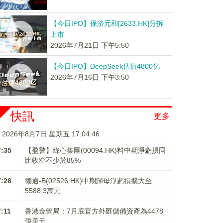
【今日IPO】保济元和[2633.HK]分拆
上市
2026年7月21日 下午5:50
【今日IPO】DeepSeek估值4800亿
2026年7月16日 下午3:50
快訊
更多
2026年8月7日 星期五 17:04:46
7:35
【盈警】綠心集團(00094.HK)料中期淨虧損同
比收窄不少於85%
7:26
德適-B(02526.HK)中期歸母淨虧損擴大至
5588.3萬元
7:11
香港金管局：7月底官方外匯儲備資產為4478
億美元