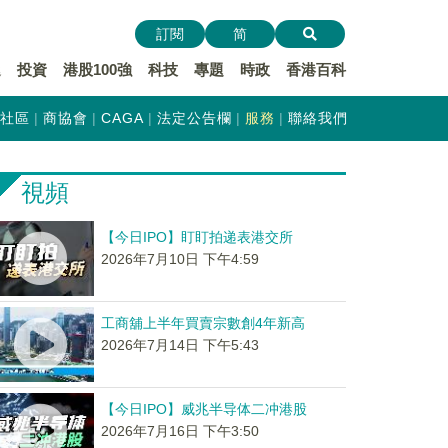
訂閱
简
遞
投資
港股100強
科技
專題
時政
香港百科
社區
商協會
CAGA
法定公告欄
服務
聯絡我們
視頻
【今日IPO】盯盯拍递表港交所
2026年7月10日 下午4:59
工商舖上半年買賣宗數創4年新高
2026年7月14日 下午5:43
【今日IPO】威兆半导体二冲港股
2026年7月16日 下午3:50