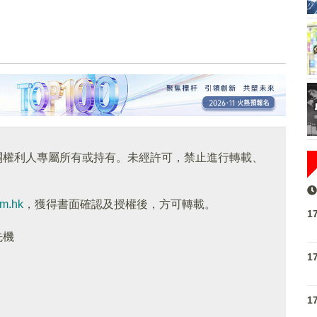
關權利人專屬所有或持有。未經許可，禁止進行轉載、
om.hk
，獲得書面確認及授權後，方可轉載。
1
先機
1
1