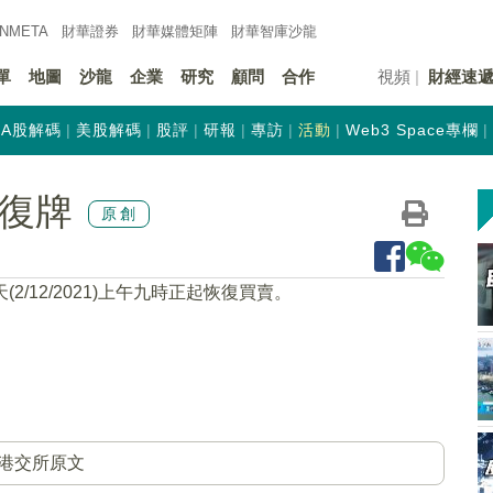
INMETA
財華證券
財華
媒體矩陣
財華
智庫沙龍
單
地圖
沙龍
企業
研究
顧問
合作
視頻
財經速
A股解碼
美股解碼
股評
研報
專訪
活動
Web3 Space專欄
)復牌
原創
(2/12/2021)上午九時正起恢復買賣。
港交所原文