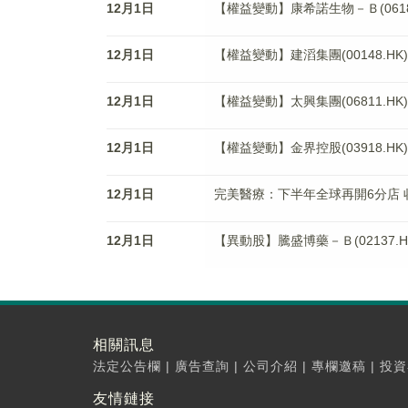
12月1日
【權益變動】康希諾生物－Ｂ(06185
12月1日
【權益變動】建滔集團(00148.HK)獲Ha
12月1日
【權益變動】太興集團(06811.H
12月1日
【權益變動】金界控股(03918.HK)獲Ch
12月1日
完美醫療：下半年全球再開6分店
12月1日
【異動股】騰盛博藥－Ｂ(02137.HK
相關訊息
法定公告欄
|
廣告查詢
|
公司介紹
|
專欄邀稿
|
投資
友情鏈接