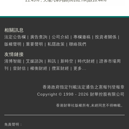
21.43%，天瑞汽車内飾(06162.HK)跌18.44%
相關訊息
法定公告欄
|
廣告查詢
|
公司介紹
|
專欄邀稿
|
投資者關係
|
版權聲明
|
重要聲明
|
私隱政策
|
聯絡我們
友情鏈接
清博智能
|
艾媒諮詢
|
和訊
|
新時空
|
時代財經
|
證券市場周
刊
|
壹財信
|
權衡財經
|
攬富財經
|
更多...
香港政府指定刊載法定通告之憲報刊登報章
Copyright © 1998 - 2026 財華控股有限公司
香港財華社版權所有,未經同意不得轉載。
免責聲明：