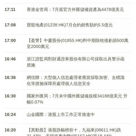
17:11
香港金管局：7月底官方外匯儲備資產為4478億美元
17:08
寶龍地產(01238.HK)7月合約銷售額約5.5億元
17:00
【盈警】中慶股份(01855.HK)料中期除稅後虧損500萬
至2000萬元
16:46
浙江證監局對財通證券股份有限公司採取出具警示函
措施
16:36
網信辦：大型個人信息處理者應當採取加密、去標識
化等措施保障所處理個人信息安全
16:30
國家外匯局：7月末中國外匯儲備規模34188億美元 升
幅0.07%
16:24
山金國際：港股上市工作正常推進中
16:20
【異動股】港股跌幅榜前十，九福來(08611.HK)跌