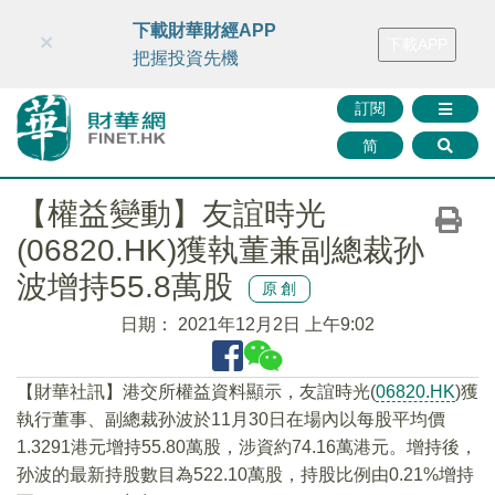
財華智庫網
FINTV
FINMETA
財華證券
媒體矩陣
下載財華財經APP
×
下載APP
智庫沙龍
聯絡我們
把握投資先機
訂閱
简
【權益變動】友誼時光
(06820.HK)獲執董兼副總裁孙
波增持55.8萬股
原創
日期：
2021年12月2日 上午9:02
【財華社訊】港交所權益資料顯示，友誼時光(
06820.HK
)獲
執行董事、副總裁孙波於11月30日在場內以每股平均價
1.3291港元增持55.80萬股，涉資約74.16萬港元。增持後，
孙波的最新持股數目為522.10萬股，持股比例由0.21%增持