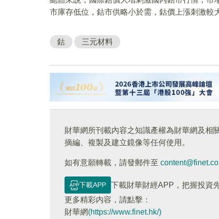
市庫存低位，鈷市供略小於需，鈷價上漲刺激較
鈷
三元材料
財華網所刊載內容之知識產權為財華網及相
摘編、複製及建立鏡像等任何使用。
如有意願轉載，請發郵件至
content@finet.c
下載APP
下載財華財經APP，把握投資
更多精彩内容，請點擊：
財華網
(https://www.finet.hk/)