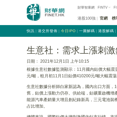
財華智庫網
FINTV
F
港股100強
官網
榜
快訊
港交所發佈
今日IPO
一圖解碼
港股解碼
生意社：需求上漲刺激
日期：
2021年12月1日 上午10:15
根據生意社數據監測顯示：11月國內鈷價大幅震蕩上
元/噸，較月初11月1日鈷價410200元/噸大幅震蕩
生意社數據分析師白家新認為，國內出口方面，1
舊，鈷價上漲動力仍存。供給端，鈷礦重啟機增
能源汽車產銷量大增且創紀錄新高，三元電池裝
占比增加。
總體來說，國際鈷價大增刺激國內鈷市行情，市