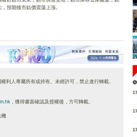
大，預期後市鈷價震蕩上漲。
關權利人專屬所有或持有。未經許可，禁止進行轉載、
1
om.hk
，獲得書面確認及授權後，方可轉載。
1
先機
1