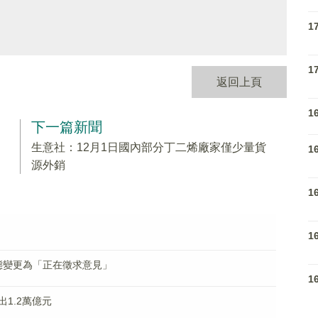
1
1
返回上頁
1
下一篇新聞
生意社：12月1日國內部分丁二烯廠家僅少量貨
1
源外銷
1
1
6)狀態變更為「正在徵求意見」
1
1.2萬億元