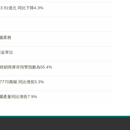
.91億元 同比下降4.3%
廳業務
現金單位
經銷商庫存預警指數為55.4%
70萬噸 同比增長5.3%
產量同比增長7.9%