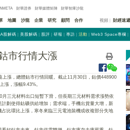
INMETA
財華證券
財華
媒體矩陣
財華
智庫沙龍
單
地圖
沙龍
企業
研究
顧問
合作
視頻
財經速
A股解碼
美股解碼
股評
研報
專訪
活動
Web3 Space專欄
鈷市行情大漲
漲，總體鈷市行情回暖。截止11月30日，鈷價448900
上漲，漲幅9.43%。
0月三元材料出口短暫下滑，但長期三元材料需求漲勢依
產計劃使得鈷礦供給增加；需求端，手機出貨量大增，新
機占比環比上漲，寒冬來臨三元電池裝機或收複部分失地
場看好鈷市未來，鈷市供需雙增，鈷市庫存去庫嚴重，鈷