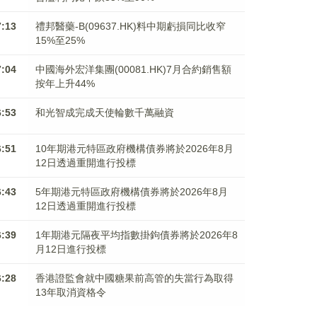
7:13
禮邦醫藥-B(09637.HK)料中期虧損同比收窄
15%至25%
7:04
中國海外宏洋集團(00081.HK)7月合約銷售額
按年上升44%
6:53
和光智成完成天使輪數千萬融資
6:51
10年期港元特區政府機構債券將於2026年8月
12日透過重開進行投標
6:43
5年期港元特區政府機構債券將於2026年8月
12日透過重開進行投標
6:39
1年期港元隔夜平均指數掛鉤債券將於2026年8
月12日進行投標
6:28
香港證監會就中國糖果前高管的失當行為取得
13年取消資格令