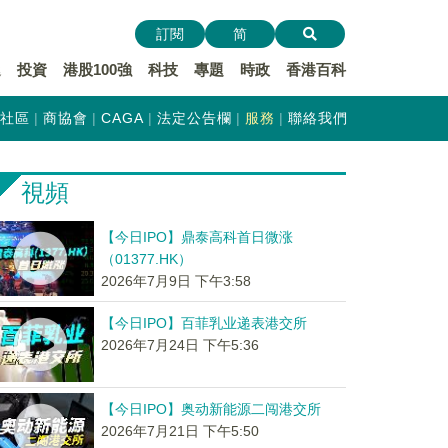
訂閱
简
遞
投資
港股100強
科技
專題
時政
香港百科
社區
商協會
CAGA
法定公告欄
服務
聯絡我們
視頻
【今日IPO】鼎泰高科首日微涨
（01377.HK）
2026年7月9日 下午3:58
【今日IPO】百菲乳业递表港交所
2026年7月24日 下午5:36
【今日IPO】奥动新能源二闯港交所
2026年7月21日 下午5:50