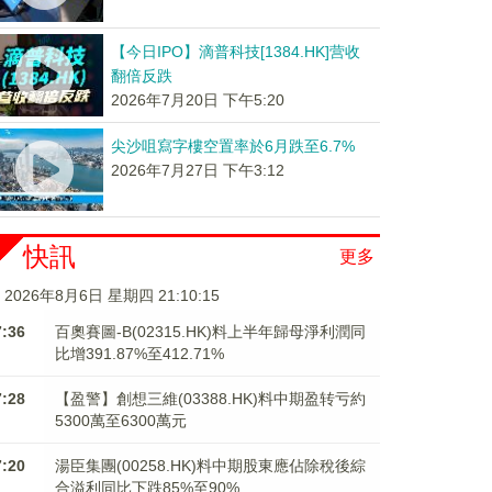
【今日IPO】滴普科技[1384.HK]营收
翻倍反跌
2026年7月20日 下午5:20
尖沙咀寫字樓空置率於6月跌至6.7%
2026年7月27日 下午3:12
快訊
更多
2026年8月6日 星期四 21:10:15
7:36
百奧賽圖-B(02315.HK)料上半年歸母淨利潤同
比增391.87%至412.71%
7:28
【盈警】創想三維(03388.HK)料中期盈转亏約
5300萬至6300萬元
7:20
湯臣集團(00258.HK)料中期股東應佔除稅後綜
合溢利同比下跌85%至90%