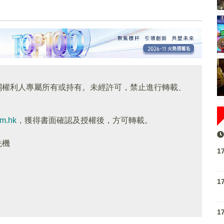
關權利人專屬所有或持有。未經許可，禁止進行轉載、
om.hk
，獲得書面確認及授權後，方可轉載。
先機
1
1
1