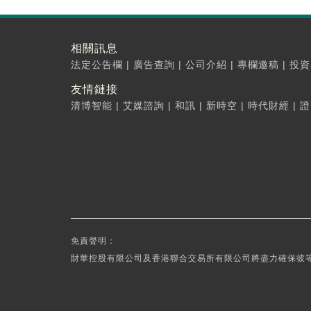
相關訊息
法定公告欄
|
廣告查詢
|
公司介紹
|
專欄邀稿
|
投資
友情鏈接
清博智能
|
艾媒諮詢
|
和訊
|
新時空
|
時代財經
|
證
免責聲明：
財華控股有限公司及香港聯合交易所有限公司將盡力確保彼等