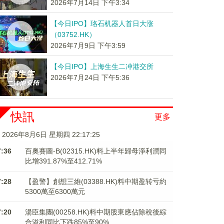
2026年7月14日 下午3:34
【今日IPO】珞石机器人首日大涨
（03752.HK）
2026年7月9日 下午3:59
【今日IPO】上海生生二冲港交所
2026年7月24日 下午5:36
快訊
更多
2026年8月6日 星期四 22:17:26
7:36
百奧賽圖-B(02315.HK)料上半年歸母淨利潤同
比增391.87%至412.71%
7:28
【盈警】創想三維(03388.HK)料中期盈转亏約
5300萬至6300萬元
7:20
湯臣集團(00258.HK)料中期股東應佔除稅後綜
合溢利同比下跌85%至90%