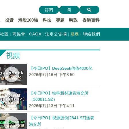
訂閱
简
遞
投資
港股100強
科技
專題
時政
香港百科
社區
商協會
CAGA
法定公告欄
服務
聯絡我們
視頻
【今日IPO】DeepSeek估值4800亿
2026年7月16日 下午3:50
【今日IPO】铂科新材递表港交所
（300811.SZ）
2026年7月13日 下午4:11
【今日IPO】视源股份[2841.SZ]递表
港交所