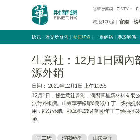
財華智庫網
FINTV
F
港股100強
官網
榜
快訊
港交所發佈
今日IPO
一圖解碼
港股解碼
生意社：12月1日國
源外銷
日期：
2021年12月1日 上午10:55
12月1日，據生意社監測，濮陽藍星新材料有限
無對外報價。山東華宇橡膠6萬噸/年丁二烯抽提裝
用，部分外銷。神華寧煤6.4萬噸/年丁二烯抽提
噸。
丁二烯
濮陽藍星
山東華宇