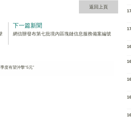
返回上頁
1
下一篇新聞
1
擊
網信辦發布第七批境內區塊鏈信息服務備案編號
1
1
季度有望沖擊“5元”
1
1
1