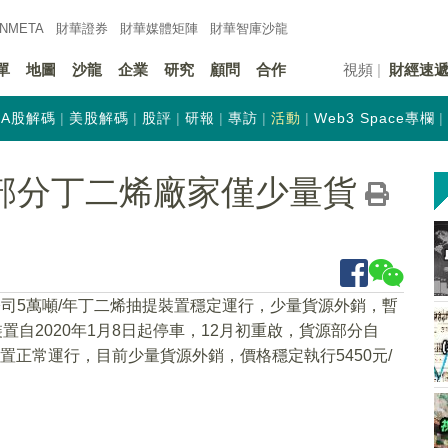
INMETA
財華證券
財華
媒體矩陣
財華
智庫沙龍
單
地圖
沙龍
企業
研究
顧問
合作
視頻
財經速
A股解碼
美股解碼
股評
研報
專訪
活動
Web3 Space專欄
內部分丁二烯廠家僅少量貨
公司5萬噸/年丁二烯抽提裝置穩定運行，少量貨源外銷，暫
置自2020年1月8日起停車，12月初重啟，貨源部分自
裝置正常運行，目前少量貨源外銷，價格穩定執行5450元/