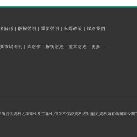
者關係
|
版權聲明
|
重要聲明
|
私隱政策
|
聯絡我們
券市場周刊
|
壹財信
|
權衡財經
|
攬富財經
|
更多...
所提供資料之準確性及可靠性,但並不保證資料絕對無誤,資料如有錯漏而令閣