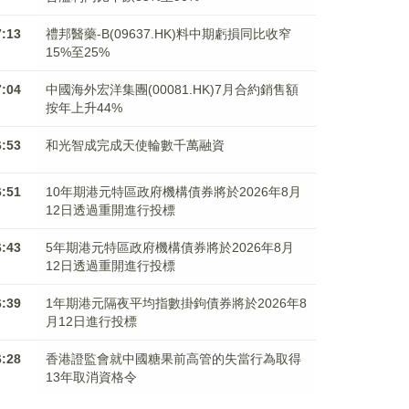
7:13
禮邦醫藥-B(09637.HK)料中期虧損同比收窄
15%至25%
7:04
中國海外宏洋集團(00081.HK)7月合約銷售額
按年上升44%
6:53
和光智成完成天使輪數千萬融資
6:51
10年期港元特區政府機構債券將於2026年8月
12日透過重開進行投標
6:43
5年期港元特區政府機構債券將於2026年8月
12日透過重開進行投標
6:39
1年期港元隔夜平均指數掛鉤債券將於2026年8
月12日進行投標
6:28
香港證監會就中國糖果前高管的失當行為取得
13年取消資格令