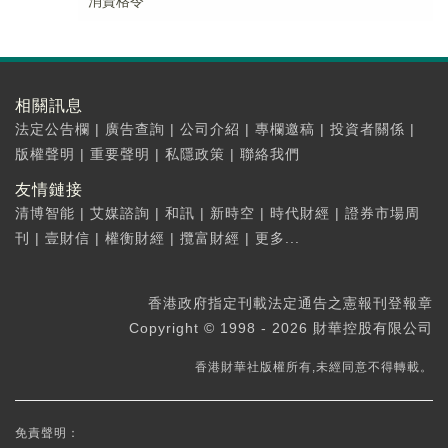
消資格令
相關訊息
法定公告欄
|
廣告查詢
|
公司介紹
|
專欄邀稿
|
投資者關係
|
版權聲明
|
重要聲明
|
私隱政策
|
聯絡我們
友情鏈接
清博智能
|
艾媒諮詢
|
和訊
|
新時空
|
時代財經
|
證券市場周
刊
|
壹財信
|
權衡財經
|
攬富財經
|
更多...
香港政府指定刊載法定通告之憲報刊登報章
Copyright © 1998 - 2026 財華控股有限公司
香港財華社版權所有,未經同意不得轉載。
免責聲明：