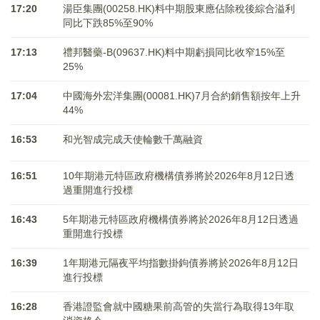
17:20
湯臣集團(00258.HK)料中期股東應佔除稅後綜合溢利
同比下跌85%至90%
17:13
禮邦醫藥-B(09637.HK)料中期虧損同比收窄15%至
25%
17:04
中國海外宏洋集團(00081.HK)7月合約銷售額按年上升
44%
16:53
和光智成完成天使輪數千萬融資
16:51
10年期港元特區政府機構債券將於2026年8月12日透
過重開進行投標
16:43
5年期港元特區政府機構債券將於2026年8月12日透過
重開進行投標
16:39
1年期港元隔夜平均指數掛鉤債券將於2026年8月12日
進行投標
16:28
香港證監會就中國糖果前高管的失當行為取得13年取