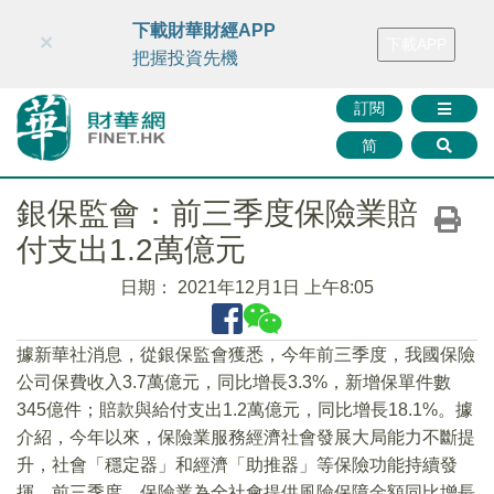
財華智庫網
FINTV
FINMETA
財華證券
媒體矩陣
下載財華財經APP
×
下載APP
智庫沙龍
聯絡我們
把握投資先機
訂閱
简
銀保監會：前三季度保險業賠
付支出1.2萬億元
日期：
2021年12月1日 上午8:05
據新華社消息，從銀保監會獲悉，今年前三季度，我國保險
公司保費收入3.7萬億元，同比增長3.3%，新增保單件數
345億件；賠款與給付支出1.2萬億元，同比增長18.1%。據
介紹，今年以來，保險業服務經濟社會發展大局能力不斷提
升，社會「穩定器」和經濟「助推器」等保險功能持續發
揮。前三季度，保險業為全社會提供風險保障金額同比增長