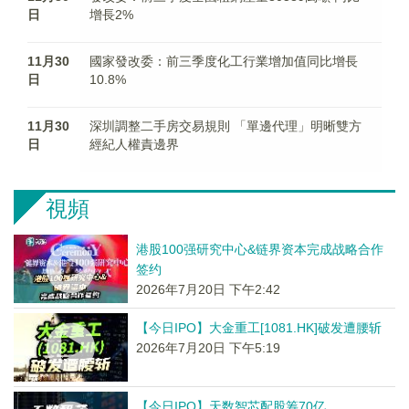
日
增長2%
11月30
國家發改委：前三季度化工行業增加值同比增長
日
10.8%
11月30
深圳調整二手房交易規則 「單邊代理」明晰雙方
日
經紀人權責邊界
視頻
港股100强研究中心&链界资本完成战略合作
签约
2026年7月20日 下午2:42
【今日IPO】大金重工[1081.HK]破发遭腰斩
2026年7月20日 下午5:19
【今日IPO】天数智芯配股筹70亿