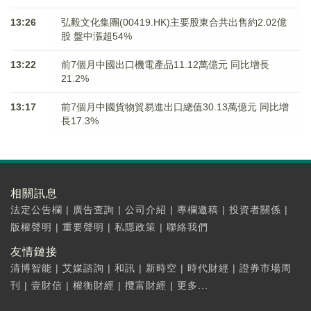
13:26
弘毅文化集團(00419.HK)主要股東合共出售約2.02億
股 盤中漲超54%
13:22
前7個月中國出口機電產品11.12萬億元 同比增長
21.2%
13:17
前7個月中國貨物貿易進出口總值30.13萬億元 同比增
長17.3%
相關訊息
法定公告欄
|
廣告查詢
|
公司介紹
|
專欄邀稿
|
投資者關係
|
版權聲明
|
重要聲明
|
私隱政策
|
聯絡我們
友情鏈接
清博智能
|
艾媒諮詢
|
和訊
|
新時空
|
時代財經
|
證券市場周
刊
|
壹財信
|
權衡財經
|
攬富財經
|
更多...