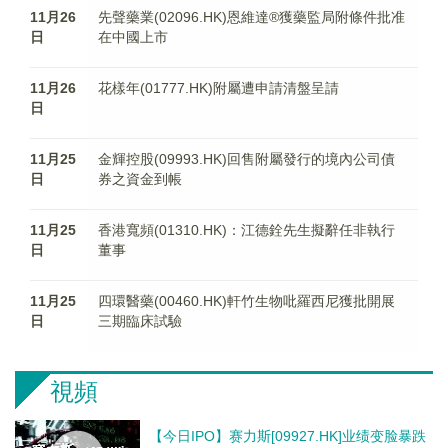
11月26
先聲藥業(02096.HK)恩維達®獲藥監局附條件批准
日
在中國上市
11月26
花樣年(01777.HK)附屬遭申請清盤呈請
日
11月25
金輝控股(09993.HK)回售附屬發行的境內公司債
日
券之資金到帳
11月25
香港寬頻(01310.HK)：江德銓先生擬辭任非執行
日
董事
11月25
四環醫藥(00460.HK)軒竹生物吡羅西尼獲批開展
日
三期臨床試驗
視頻
【今日IPO】赛力斯[09927.HK]业绩变脸暴跌