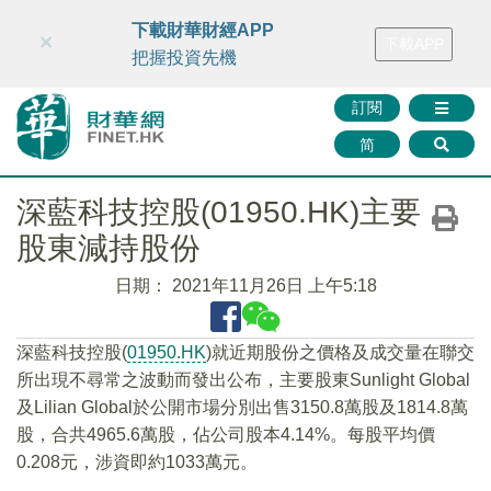
財華智庫網
FINTV
FINMETA
財華證券
媒體矩陣
下載財華財經APP
×
下載APP
智庫沙龍
聯絡我們
把握投資先機
訂閱
简
深藍科技控股(01950.HK)主要
股東減持股份
日期：
2021年11月26日 上午5:18
深藍科技控股(
01950.HK
)就近期股份之價格及成交量在聯交
所出現不尋常之波動而發出公布，主要股東Sunlight Global
及Lilian Global於公開市場分別出售3150.8萬股及1814.8萬
股，合共4965.6萬股，佔公司股本4.14%。每股平均價
0.208元，涉資即約1033萬元。