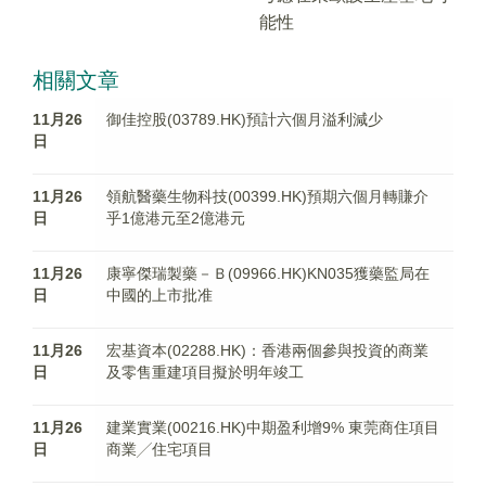
能性
相關文章
11月26
御佳控股(03789.HK)預計六個月溢利減少
日
11月26
領航醫藥生物科技(00399.HK)預期六個月轉賺介
日
乎1億港元至2億港元
11月26
康寧傑瑞製藥－Ｂ(09966.HK)KN035獲藥監局在
日
中國的上市批准
11月26
宏基資本(02288.HK)：香港兩個參與投資的商業
日
及零售重建項目擬於明年竣工
11月26
建業實業(00216.HK)中期盈利增9% 東莞商住項目
日
商業╱住宅項目