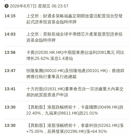
2026年8月7日 星期五 06:23:57
14:15
上交所：財通多策略福鑫定期開放靈活配置混合型發
起式證券投資基金臨時停牌
14:03
上交所：景順長城全球半導體芯片產業股票型證券投
資基金臨時停牌
13:56
卡賓(02030.HK.HK)中期股東應佔溢利2081萬元 同比
增长25.62% 派息1.4港仙
13:47
恒隆集團(00010.HK)及恒隆地產(00101.HK)：蔡德粦
將獲任執行董事及行政總裁
13:41
十方控股(01831.HK)董事會否決一宗涉嫌重大內幕交
易的紙質股票過戶申請
13:30
【異動股】港股跌幅榜前十，卡森國際(00496.HK)跌
22.40%，九福來(08611.HK)跌21.01%
13:30
【異動股】港股漲幅榜前十，拿森科技(02261.HK)漲
+75.05%，辰興發展(02286.HK)漲+64.91%