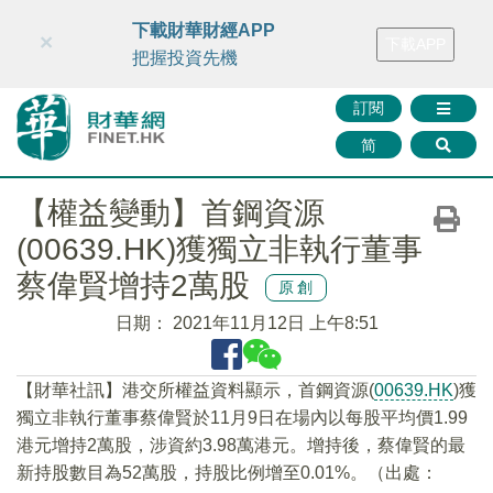
財華智庫網
FINTV
FINMETA
財華證券
媒體矩陣
下載財華財經APP
×
下載APP
智庫沙龍
聯絡我們
把握投資先機
訂閱
简
【權益變動】首鋼資源
(00639.HK)獲獨立非執行董事
蔡偉賢增持2萬股
原創
日期：
2021年11月12日 上午8:51
【財華社訊】港交所權益資料顯示，首鋼資源(
00639.HK
)獲
獨立非執行董事蔡偉賢於11月9日在場內以每股平均價1.99
港元增持2萬股，涉資約3.98萬港元。增持後，蔡偉賢的最
新持股數目為52萬股，持股比例增至0.01%。（出處：