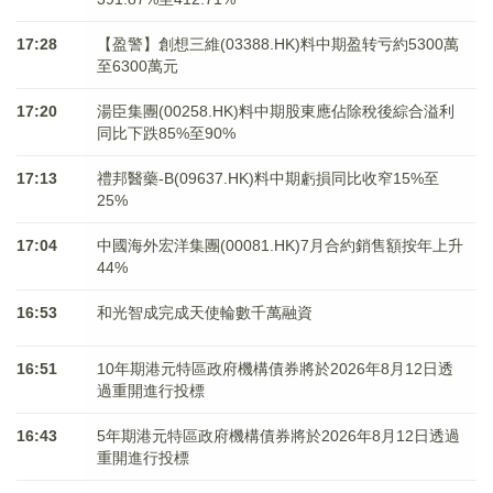
17:28
【盈警】創想三維(03388.HK)料中期盈转亏約5300萬
至6300萬元
17:20
湯臣集團(00258.HK)料中期股東應佔除稅後綜合溢利
同比下跌85%至90%
17:13
禮邦醫藥-B(09637.HK)料中期虧損同比收窄15%至
25%
17:04
中國海外宏洋集團(00081.HK)7月合約銷售額按年上升
44%
16:53
和光智成完成天使輪數千萬融資
16:51
10年期港元特區政府機構債券將於2026年8月12日透
過重開進行投標
16:43
5年期港元特區政府機構債券將於2026年8月12日透過
重開進行投標