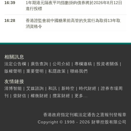
16:39
1年期港元隔夜平均指數掛鉤債券將於2026年8月12日
進行投標
16:28
香港證監會就中國糖果前高管的失當行為取得13年取
消資格令
相關訊息
法定公告欄
|
廣告查詢
|
公司介紹
|
專欄邀稿
|
投資者關係
|
版權聲明
|
重要聲明
|
私隱政策
|
聯絡我們
友情鏈接
清博智能
|
艾媒諮詢
|
和訊
|
新時空
|
時代財經
|
證券市場周
刊
|
壹財信
|
權衡財經
|
攬富財經
|
更多...
香港政府指定刊載法定通告之憲報刊登報章
Copyright © 1998 - 2026 財華控股有限公司