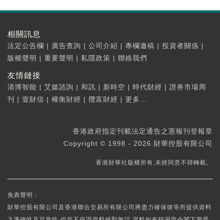
相關訊息
法定公告欄
|
廣告查詢
|
公司介紹
|
專欄邀稿
|
投資者關係
|
版權聲明
|
重要聲明
|
私隱政策
|
聯絡我們
友情鏈接
清博智能
|
艾媒諮詢
|
和訊
|
新時空
|
時代財經
|
證券市場周
刊
|
壹財信
|
權衡財經
|
攬富財經
|
更多...
香港政府指定刊載法定通告之憲報刊登報章
Copyright © 1998 - 2026 財華控股有限公司
香港財華社版權所有,未經同意不得轉載。
免責聲明：
財華控股有限公司及香港聯合交易所有限公司將盡力確保彼等所提供資料
之準確性及可靠性,但並不保證資料絕對無誤,資料如有錯漏而令閣下蒙受