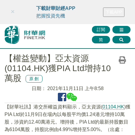
財華智庫網
FINTV
FINMETA
財華證券
媒體矩陣
下載財華財經APP
×
下載APP
智庫沙龍
聯絡我們
把握投資先機
訂閱
简
【權益變動】亞太資源
(01104.HK)獲PIA Ltd增持10
萬股
原創
日期：
2021年11月11日 上午8:58
【財華社訊】港交所權益資料顯示，亞太資源(
01104.HK
)獲
PIA Ltd於11月9日在場內以每股平均價1.24港元增持10萬
股，涉資約12.40萬港元。增持後，PIA Ltd的最新持股數目
為6104萬股，持股比例由4.99%增持至5.00%。（出處：