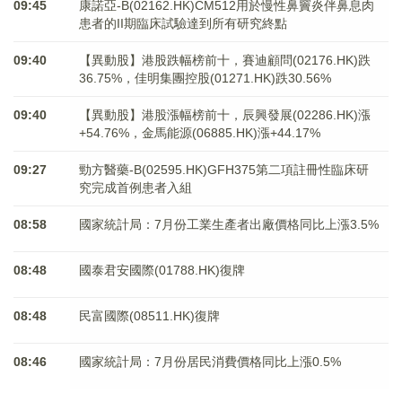
09:45
康諾亞-B(02162.HK)CM512用於慢性鼻竇炎伴鼻息肉
患者的II期臨床試驗達到所有研究終點
09:40
【異動股】港股跌幅榜前十，賽迪顧問(02176.HK)跌
36.75%，佳明集團控股(01271.HK)跌30.56%
09:40
【異動股】港股漲幅榜前十，辰興發展(02286.HK)漲
+54.76%，金馬能源(06885.HK)漲+44.17%
09:27
勁方醫藥-B(02595.HK)GFH375第二項註冊性臨床研
究完成首例患者入組
08:58
國家統計局：7月份工業生產者出廠價格同比上漲3.5%
08:48
國泰君安國際(01788.HK)復牌
08:48
民富國際(08511.HK)復牌
08:46
國家統計局：7月份居民消費價格同比上漲0.5%