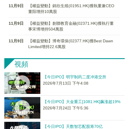
11月9日
【權益變動】錦欣生殖(01951.HK)獲執董兼CEO
董阳增持10萬股
11月9日
【權益變動】創聯教育金融(02371.HK)獲執行董
事宋博增持504萬股
11月9日
【權益變動】博奇環保(02377.HK)獲Best Dawn
Limited增持22.6萬股
視頻
【今日IPO】明宇制药二度冲港交所
2026年7月13日 下午4:08
【今日IPO】大金重工[1081.HK]飙涨超19%
2026年7月24日 下午5:36
【今日IPO】天数智芯配股筹70亿