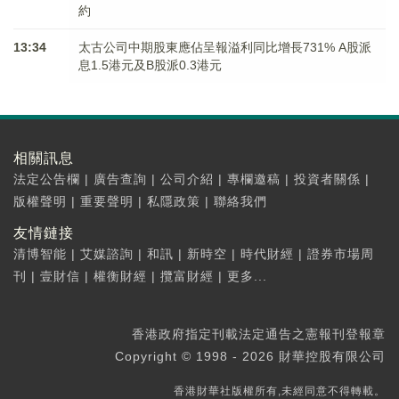
約
13:34
太古公司中期股東應佔呈報溢利同比增長731% A股派
息1.5港元及B股派0.3港元
相關訊息
法定公告欄
|
廣告查詢
|
公司介紹
|
專欄邀稿
|
投資者關係
|
版權聲明
|
重要聲明
|
私隱政策
|
聯絡我們
友情鏈接
清博智能
|
艾媒諮詢
|
和訊
|
新時空
|
時代財經
|
證券市場周
刊
|
壹財信
|
權衡財經
|
攬富財經
|
更多...
香港政府指定刊載法定通告之憲報刊登報章
Copyright © 1998 - 2026 財華控股有限公司
香港財華社版權所有,未經同意不得轉載。