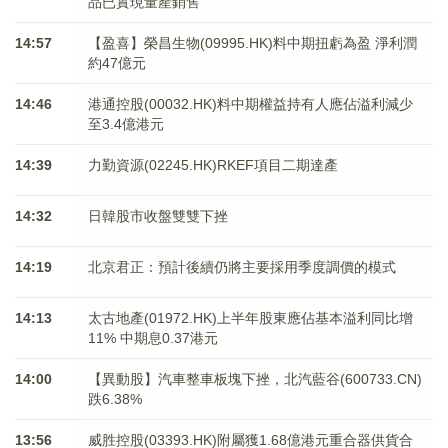
品已實現量產銷售
14:57
【盈喜】榮昌生物(09995.HK)料中期扭虧為盈 淨利潤
約47億元
14:46
港通控股(00032.HK)料中期權益持有人應佔溢利減少
至3.4億港元
14:39
力勤資源(02245.HK)RKEF項目二期達產
14:32
日韓股市收盤雙雙下挫
14:19
北京君正：預計後續仍將主要採用季度調價的模式
14:13
太古地產(01972.HK)上半年股東應佔基本溢利同比增
11% 中期息0.37港元
14:00
【異動股】汽車整車板塊下挫，北汽藍谷(600733.CN)
跌6.38%
13:56
威胜控股(03393.HK)附屬獲1.68億港元重合器供貨合