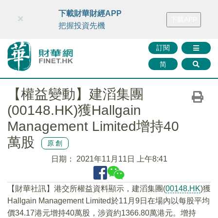
財華智庫網
FINTV
FINMETA
財華證券
媒體矩陣
下載財華財經APP
×
下載APP
智庫沙龍
聯絡我們
把握投資先機
訂閱
简
【權益變動】建滔集團
(00148.HK)獲Hallgain
Management Limited增持40
萬股
原創
日期：
2021年11月11日 上午8:41
【財華社訊】港交所權益資料顯示，建滔集團(
00148.HK
)獲
Hallgain Management Limited於11月9日在場內以每股平均
價34.17港元增持40萬股，涉資約1366.80萬港元。增持