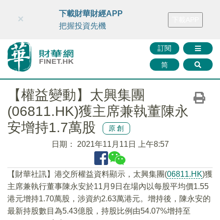
財華智庫網
FINTV
FINMETA
財華證券
媒體矩陣
下載財華財經APP
×
下載APP
智庫沙龍
聯絡我們
把握投資先機
訂閱
简
【權益變動】太興集團
(06811.HK)獲主席兼執董陳永
安增持1.7萬股
原創
日期：
2021年11月11日 上午8:57
【財華社訊】港交所權益資料顯示，太興集團(
06811.HK
)獲
主席兼執行董事陳永安於11月9日在場內以每股平均價1.55
港元增持1.70萬股，涉資約2.63萬港元。增持後，陳永安的
最新持股數目為5.43億股，持股比例由54.07%增持至