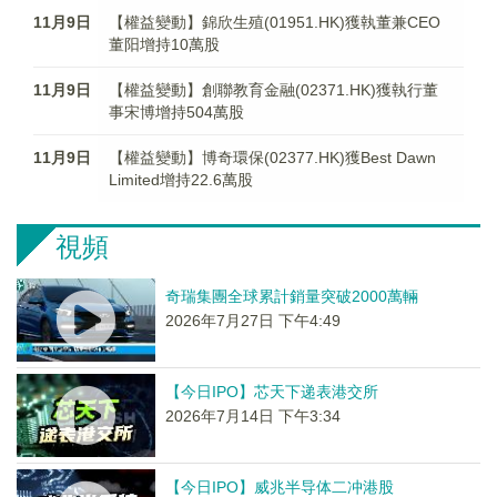
11月9日
【權益變動】錦欣生殖(01951.HK)獲執董兼CEO
董阳增持10萬股
11月9日
【權益變動】創聯教育金融(02371.HK)獲執行董
事宋博增持504萬股
11月9日
【權益變動】博奇環保(02377.HK)獲Best Dawn
Limited增持22.6萬股
視頻
奇瑞集團全球累計銷量突破2000萬輛
2026年7月27日 下午4:49
【今日IPO】芯天下递表港交所
2026年7月14日 下午3:34
【今日IPO】威兆半导体二冲港股