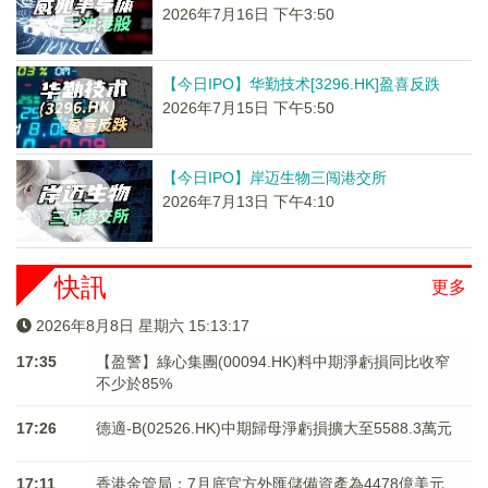
2026年7月16日 下午3:50
【今日IPO】华勤技术[3296.HK]盈喜反跌
2026年7月15日 下午5:50
【今日IPO】岸迈生物三闯港交所
2026年7月13日 下午4:10
快訊
更多
2026年8月8日 星期六 15:13:18
17:35
【盈警】綠心集團(00094.HK)料中期淨虧損同比收窄
不少於85%
17:26
德適-B(02526.HK)中期歸母淨虧損擴大至5588.3萬元
17:11
香港金管局：7月底官方外匯儲備資產為4478億美元