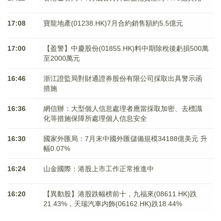
17:08
寶龍地產(01238.HK)7月合約銷售額約5.5億元
17:00
【盈警】中慶股份(01855.HK)料中期除稅後虧損500萬
至2000萬元
16:46
浙江證監局對財通證券股份有限公司採取出具警示函
措施
16:36
網信辦：大型個人信息處理者應當採取加密、去標識
化等措施保障所處理個人信息安全
16:30
國家外匯局：7月末中國外匯儲備規模34188億美元 升
幅0.07%
16:24
山金國際：港股上市工作正常推進中
16:20
【異動股】港股跌幅榜前十，九福來(08611.HK)跌
21.43%，天瑞汽車内飾(06162.HK)跌18.44%