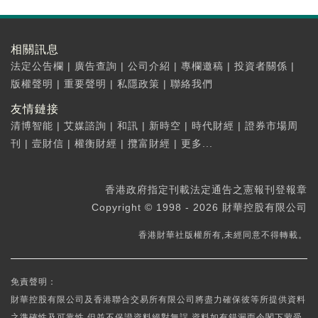
相關訊息
法定公告欄
|
廣告查詢
|
公司介紹
|
專欄邀稿
|
投資者關係
|
版權聲明
|
重要聲明
|
私隱政策
|
聯絡我們
友情鏈接
清博智能
|
艾媒諮詢
|
和訊
|
新時空
|
時代財經
|
證券市場周
刊
|
壹財信
|
權衡財經
|
攬富財經
|
更多...
香港政府指定刊載法定通告之憲報刊登報章
Copyright © 1998 - 2026 財華控股有限公司
香港財華社版權所有,未經同意不得轉載。
免責聲明：
財華控股有限公司及香港聯合交易所有限公司將盡力確保彼等所提供資料
之準確性及可靠性,但並不保證資料絕對無誤,資料如有錯漏而令閣下蒙受