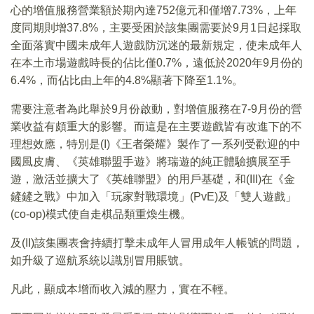
心的增值服務營業額於期內達752億元和僅增7.73%，上年
度同期則增37.8%，主要受困於該集團需要於9月1日起採取
全面落實中國未成年人遊戲防沉迷的最新規定，使未成年人
在本土市場遊戲時長的佔比僅0.7%，遠低於2020年9月份的
6.4%，而佔比由上年的4.8%顯著下降至1.1%。
需要注意者為此舉於9月份啟動，對增值服務在7-9月份的營
業收益有頗重大的影響。而這是在主要遊戲皆有改進下的不
理想效應，特別是(I)《王者榮耀》製作了一系列受歡迎的中
國風皮膚、《英雄聯盟手遊》將瑞遊的純正體驗擴展至手
遊，激活並擴大了《英雄聯盟》的用戶基礎，和(III)在《金
鏟鏟之戰》中加入「玩家對戰環境」(PvE)及「雙人遊戲」
(co-op)模式使自走棋品類重煥生機。
及(II)該集團表會持續打擊未成年人冒用成年人帳號的問題，
如升級了巡航系統以識別冒用賬號。
凡此，顯成本增而收入減的壓力，實在不輕。