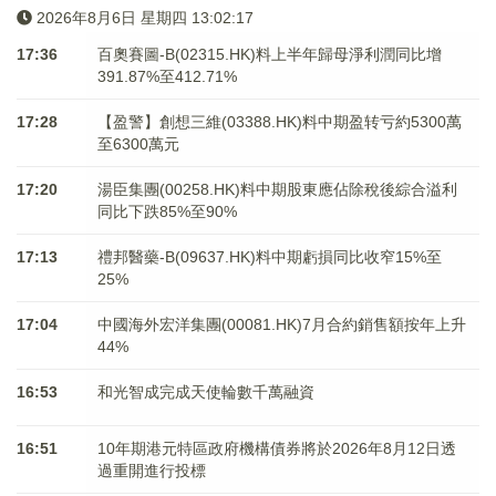
2026年8月6日 星期四 13:02:17
17:36
百奧賽圖-B(02315.HK)料上半年歸母淨利潤同比增
391.87%至412.71%
17:28
【盈警】創想三維(03388.HK)料中期盈转亏約5300萬
至6300萬元
17:20
湯臣集團(00258.HK)料中期股東應佔除稅後綜合溢利
同比下跌85%至90%
17:13
禮邦醫藥-B(09637.HK)料中期虧損同比收窄15%至
25%
17:04
中國海外宏洋集團(00081.HK)7月合約銷售額按年上升
44%
16:53
和光智成完成天使輪數千萬融資
16:51
10年期港元特區政府機構債券將於2026年8月12日透
過重開進行投標