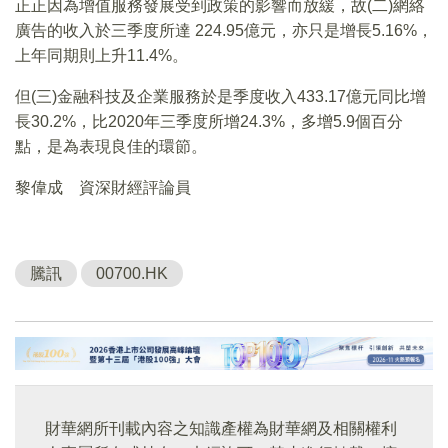
正正因為增值服務發展受到政策的影響而放緩，故(二)網絡
廣告的收入於三季度所達 224.95億元，亦只是增長5.16%，
上年同期則上升11.4%。
但(三)金融科技及企業服務於是季度收入433.17億元同比增
長30.2%，比2020年三季度所增24.3%，多增5.9個百分
點，是為表現良佳的環節。
黎偉成 資深財經評論員
騰訊
00700.HK
財華網所刊載內容之知識產權為財華網及相關權利