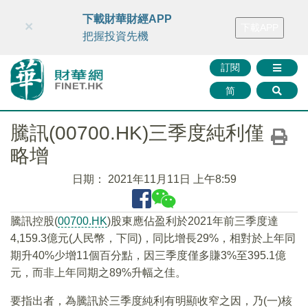
財華智庫網
FINTV
FINMETA
財華證券
媒體矩陣
下載財華財經APP
×
下載APP
智庫沙龍
聯絡我們
把握投資先機
訂閱
简
騰訊(00700.HK)三季度純利僅
略增
日期：
2021年11月11日 上午8:59
騰訊控股(
00700.HK
)股東應佔盈利於2021年前三季度達
4,159.3億元(人民幣，下同)，同比增長29%，相對於上年同
期升40%少增11個百分點，因三季度僅多賺3%至395.1億
元，而非上年同期之89%升幅之佳。
要指出者，為騰訊於三季度純利有明顯收窄之因，乃(一)核