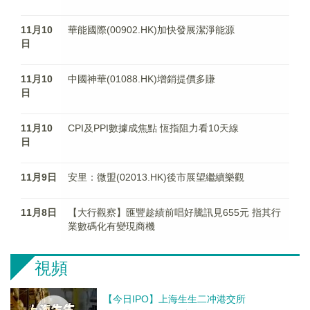
11月10
華能國際(00902.HK)加快發展潔淨能源
日
11月10
中國神華(01088.HK)增銷提價多賺
日
11月10
CPI及PPI數據成焦點 恆指阻力看10天線
日
11月9日
安里：微盟(02013.HK)後市展望繼續樂觀
11月8日
【大行觀察】匯豐趁績前唱好騰訊見655元 指其行
業數碼化有變現商機
視頻
【今日IPO】上海生生二冲港交所