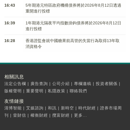
16:43
5年期港元特區政府機構債券將於2026年8月12日透過
重開進行投標
16:39
1年期港元隔夜平均指數掛鉤債券將於2026年8月12日
進行投標
16:28
香港證監會就中國糖果前高管的失當行為取得13年取
消資格令
相關訊息
法定公告欄
|
廣告查詢
|
公司介紹
|
專欄邀稿
|
投資者關係
|
版權聲明
|
重要聲明
|
私隱政策
|
聯絡我們
友情鏈接
清博智能
|
艾媒諮詢
|
和訊
|
新時空
|
時代財經
|
證券市場周
刊
|
壹財信
|
權衡財經
|
攬富財經
|
更多...