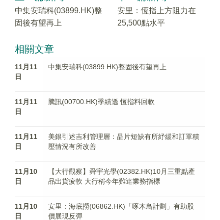
中集安瑞科(03899.HK)整
安里：恆指上方阻力在
固後有望再上
25,500點水平
相關文章
11月11
中集安瑞科(03899.HK)整固後有望再上
日
11月11
騰訊(00700.HK)季績遜 恆指料回軟
日
11月11
美銀引述吉利管理層：晶片短缺有所紓緩和訂單積
日
壓情況有所改善
11月10
【大行觀察】舜宇光學(02382.HK)10月三重點產
日
品出貨疲軟 大行稱今年難達業務指標
11月10
安里：海底撈(06862.HK)「啄木鳥計劃」有助股
日
價展現反彈