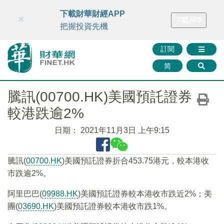
財華智庫網
FINTV
FINMETA
財華證券
媒體矩陣
下載財華財經APP
×
下載APP
智庫沙龍
聯絡我們
把握投資先機
訂閱
简
騰訊(00700.HK)美國預託證券
較港跌逾2%
日期：
2021年11月3日 上午9:15
騰訊(
00700.HK
)美國預託證券折合453.75港元，較本港收
市跌逾2%。
阿里巴巴(
09988.HK
)美國預託證券較本港收市跌近2%；美
團(
03690.HK
)美國預託證券較本港收市跌1%。