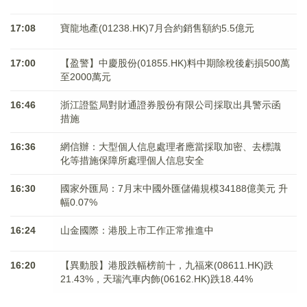
17:08
寶龍地產(01238.HK)7月合約銷售額約5.5億元
17:00
【盈警】中慶股份(01855.HK)料中期除稅後虧損500萬
至2000萬元
16:46
浙江證監局對財通證券股份有限公司採取出具警示函
措施
16:36
網信辦：大型個人信息處理者應當採取加密、去標識
化等措施保障所處理個人信息安全
16:30
國家外匯局：7月末中國外匯儲備規模34188億美元 升
幅0.07%
16:24
山金國際：港股上市工作正常推進中
16:20
【異動股】港股跌幅榜前十，九福來(08611.HK)跌
21.43%，天瑞汽車内飾(06162.HK)跌18.44%