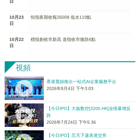
日
10月23
恒指夜期收報26008 低水119點
日
10月22
標指創收市新高 道指收市微跌6點
日
視頻
香港寬頻推出一站式AI企業服務平台
2026年8月4日 下午3:03
【今日IPO】大族数控[3200.HK]业绩暴增反
跌
2026年7月24日 下午5:36
【今日IPO】芯天下递表港交所