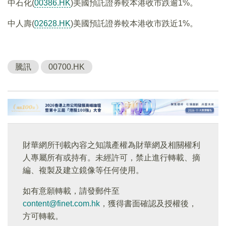
中石化(
00386.HK
)美國預託證券較本港收市跌逾1%。
中人壽(
02628.HK
)美國預託證券較本港收市跌近1%。
騰訊
00700.HK
財華網所刊載內容之知識產權為財華網及相關權利
人專屬所有或持有。未經許可，禁止進行轉載、摘
編、複製及建立鏡像等任何使用。
如有意願轉載，請發郵件至
content@finet.com.hk
，獲得書面確認及授權後，
方可轉載。