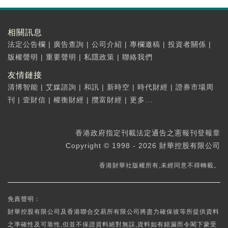
相關訊息
法定公告欄
|
廣告查詢
|
公司介紹
|
專欄邀稿
|
投資者關係
|
版權聲明
|
重要聲明
|
私隱政策
|
聯絡我們
友情鏈接
清博智能
|
艾媒諮詢
|
和訊
|
新時空
|
時代財經
|
證券市場周
刊
|
壹財信
|
權衡財經
|
攬富財經
|
更多...
香港政府指定刊載法定通告之憲報刊登報章
Copyright © 1998 - 2026 財華控股有限公司
香港財華社版權所有,未經同意不得轉載。
免責聲明：
財華控股有限公司及香港聯合交易所有限公司將盡力確保彼等所提供資料
之準確性及可靠性,但並不保證資料絕對無誤,資料如有錯漏而令閣下蒙受