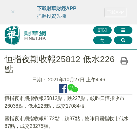
財華智庫網
FINTV
FINMETA
財華證券
媒體矩陣
下載財華財經APP
×
下載APP
智庫沙龍
聯絡我們
把握投資先機
訂閱
简
恒指夜期收報25812 低水226
點
日期：
2021年10月27日 上午4:46
恒指夜市期指收報25812點，跌227點，較昨日恒指收市
26038點，低水226點，成交17084張。
國指夜市期指收報9172點，跌87點，較昨日國指收市低水
87點，成交23275張。