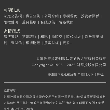
相關訊息
法定公告欄
|
廣告查詢
|
公司介紹
|
專欄邀稿
|
投資者關係
|
版權聲明
|
重要聲明
|
私隱政策
|
聯絡我們
友情鏈接
清博智能
|
艾媒諮詢
|
和訊
|
新時空
|
時代財經
|
證券市場周
刊
|
壹財信
|
權衡財經
|
攬富財經
|
更多...
香港政府指定刊載法定通告之憲報刊登報章
Copyright © 1998 - 2026 財華控股有限公司
香港財華社版權所有,未經同意不得轉載。
免責聲明：
財華控股有限公司及香港聯合交易所有限公司將盡力確保彼等所提供資料
之準確性及可靠性,但並不保證資料絕對無誤,資料如有錯漏而令閣下蒙受
損失,本公司概不負責。