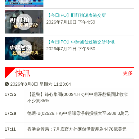
【今日IPO】盯盯拍递表港交所
2026年7月10日 下午4:59
【今日IPO】中际旭创过港交所聆讯
2026年7月21日 下午5:50
快訊
更多
2026年8月8日 星期六 11:23:04
17:35
【盈警】綠心集團(00094.HK)料中期淨虧損同比收窄
不少於85%
17:26
德適-B(02526.HK)中期歸母淨虧損擴大至5588.3萬元
17:11
香港金管局：7月底官方外匯儲備資產為4478億美元