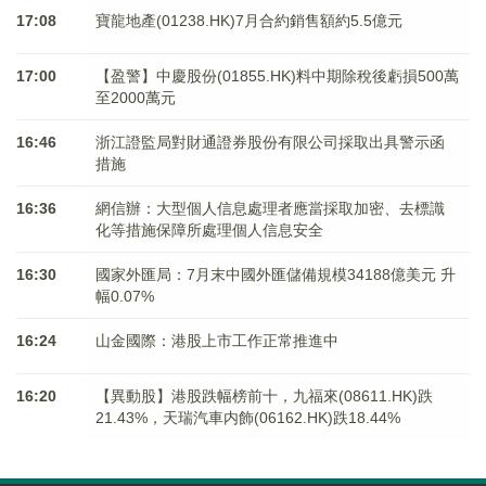
17:08
寶龍地產(01238.HK)7月合約銷售額約5.5億元
17:00
【盈警】中慶股份(01855.HK)料中期除稅後虧損500萬
至2000萬元
16:46
浙江證監局對財通證券股份有限公司採取出具警示函
措施
16:36
網信辦：大型個人信息處理者應當採取加密、去標識
化等措施保障所處理個人信息安全
16:30
國家外匯局：7月末中國外匯儲備規模34188億美元 升
幅0.07%
16:24
山金國際：港股上市工作正常推進中
16:20
【異動股】港股跌幅榜前十，九福來(08611.HK)跌
21.43%，天瑞汽車内飾(06162.HK)跌18.44%