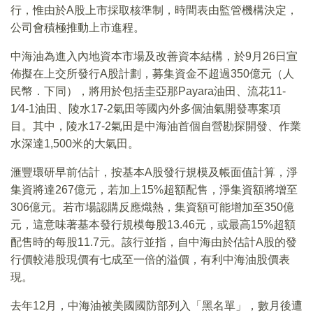
行，惟由於A股上市採取核準制，時間表由監管機構決定，
公司會積極推動上市進程。
中海油為進入內地資本市場及改善資本結構，於9月26日宣
佈擬在上交所發行A股計劃，募集資金不超過350億元（人
民幣．下同），將用於包括圭亞那Payara油田、流花11-
1⁄4-1油田、陵水17-2氣田等國內外多個油氣開發專案項
目。其中，陵水17-2氣田是中海油首個自營勘探開發、作業
水深達1,500米的大氣田。
滙豐環研早前估計，按基本A股發行規模及帳面值計算，淨
集資將達267億元，若加上15%超額配售，淨集資額將增至
306億元。若市場認購反應熾熱，集資額可能增加至350億
元，這意味著基本發行規模每股13.46元，或最高15%超額
配售時的每股11.7元。該行並指，自中海由於估計A股的發
行價較港股現價有七成至一倍的溢價，有利中海油股價表
現。
去年12月，中海油被美國國防部列入「黑名單」，數月後遭