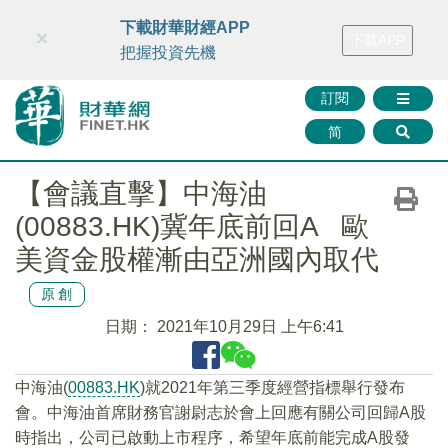
財華智庫網
FINTV
FINMETA
財華證券
媒體矩陣
下載財華財經APP
×
下載APP
智庫沙龍
聯絡我們
把握投資先機
訂閱
简
【會議直擊】中海油
(00883.HK)冀年底前回A 歐
美資金股權漸由亞洲國內取代
原創
日期：
2021年10月29日 上午6:41
中海油(
00883.HK
)就2021年第三季度經營指標舉行發布
會。中海油首席財務官謝尉志於會上回應有關公司回歸A股
時指出，公司已啟動上市程序，希望年底前能完成A股發