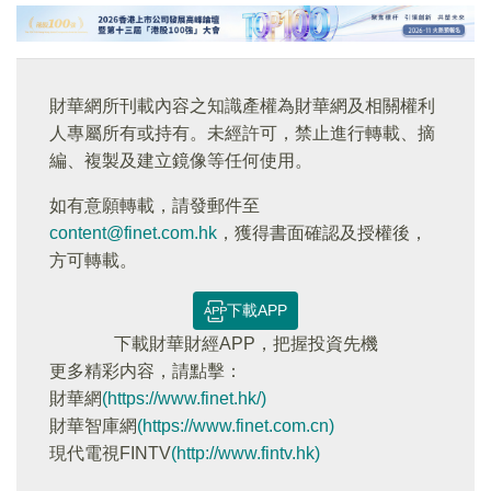
財華網所刊載內容之知識產權為財華網及相關權利
人專屬所有或持有。未經許可，禁止進行轉載、摘
編、複製及建立鏡像等任何使用。
如有意願轉載，請發郵件至
content@finet.com.hk
，獲得書面確認及授權後，
方可轉載。
下載APP
下載財華財經APP，把握投資先機
更多精彩内容，請點擊：
財華網
(https://www.finet.hk/)
財華智庫網
(https://www.finet.com.cn)
現代電視FINTV
(http://www.fintv.hk)