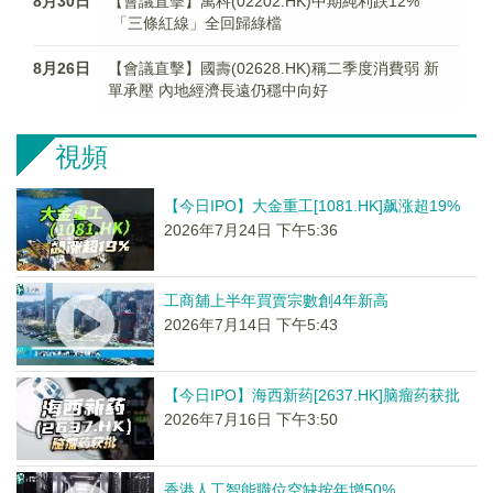
8月30日
【會議直擊】萬科(02202.HK)中期純利跌12%
「三條紅線」全回歸綠檔
8月26日
【會議直擊】國壽(02628.HK)稱二季度消費弱 新
單承壓 內地經濟長遠仍穩中向好
視頻
【今日IPO】大金重工[1081.HK]飙涨超19%
2026年7月24日 下午5:36
工商舖上半年買賣宗數創4年新高
2026年7月14日 下午5:43
【今日IPO】海西新药[2637.HK]脑瘤药获批
2026年7月16日 下午3:50
香港人工智能職位空缺按年增50%