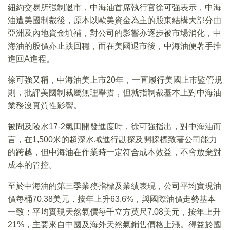
紐約交易所强制退市，中海油首席執行官徐可強表示，中海
油遭美國制裁後，原本以歐美資金為主的股東結構大部分由
亞洲及內地資金填補，對公司的影響亦逐步被市場消化，中
海油的股價亦止跌回穩，而在美國退市後，中海油便著手推
進回A進程。
徐可強又稱，中海油美上市20年，一直履行美國上市監管規
則，批評美國制裁屬無理舉措，但就指制裁基本上對中海油
業務沒實質性影響。
被問及陵水17-2氣田開發進度時，徐可強指出，對中海油而
言，在1,500米的超深水域進行勘探及開採標致著公司能力
的跨越，但中海油在作業時一定符合成本效益，不會放棄對
成本的管控。
至於中海油的第三季業務指標及業績表現，公司平均實現油
價每桶70.38美元，按年上升63.6%，與國際油價走勢基本
一致；平均實現天然氣價每千立方英尺7.08美元，按年上升
21%，主要來自中國及海外天然氣銷售價格上漲。得益於國