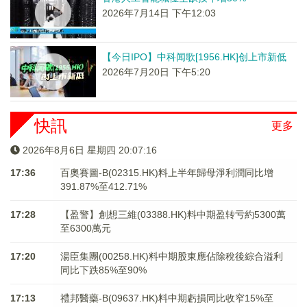
2026年7月14日 下午12:03
【今日IPO】中科闻歌[1956.HK]创上市新低
2026年7月20日 下午5:20
快訊
更多
2026年8月6日 星期四 20:07:16
17:36
百奧賽圖-B(02315.HK)料上半年歸母淨利潤同比增
391.87%至412.71%
17:28
【盈警】創想三維(03388.HK)料中期盈转亏約5300萬
至6300萬元
17:20
湯臣集團(00258.HK)料中期股東應佔除稅後綜合溢利
同比下跌85%至90%
17:13
禮邦醫藥-B(09637.HK)料中期虧損同比收窄15%至