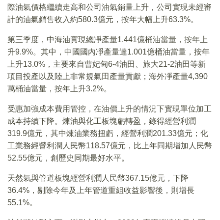
際油氣價格繼續走高和公司油氣銷量上升，公司實現未經審
計的油氣銷售收入約580.3億元，按年大幅上升63.3%。
第三季度，中海油實現總凈產量1.441億桶油當量，按年上
升9.9%。其中，中國國內凈產量達1.001億桶油當量，按年
上升13.0%，主要來自曹妃甸6-4油田、旅大21-2油田等新
項目投產以及陸上非常規氣田產量貢獻；海外凈產量4,390
萬桶油當量，按年上升3.2%。
受惠加強成本費用管控，在油價上升的情況下實現單位加工
成本持續下降。煉油與化工板塊虧轉盈，錄得經營利潤
319.9億元，其中煉油業務扭虧，經營利潤201.33億元；化
工業務經營利潤人民幣118.57億元，比上年同期增加人民幣
52.55億元，創歷史同期最好水平。
天然氣與管道板塊經營利潤人民幣367.15億元，下降
36.4%，剔除今年及上年管道重組收益影響後，則增長
55.1%。