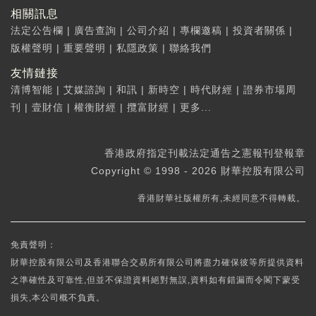
相關訊息
法定公告欄
|
廣告查詢
|
公司介紹
|
專欄邀稿
|
投資者關係
|
版權聲明
|
重要聲明
|
私隱政策
|
聯絡我們
友情鏈接
清博智能
|
艾媒諮詢
|
和訊
|
新時空
|
時代財經
|
證券市場周
刊
|
壹財信
|
權衡財經
|
攬富財經
|
更多...
香港政府指定刊載法定通告之憲報刊登報章
Copyright © 1998 - 2026 財華控股有限公司
香港財華社版權所有,未經同意不得轉載。
免責聲明：
財華控股有限公司及香港聯合交易所有限公司將盡力確保彼等所提供資料
之準確性及可靠性,但並不保證資料絕對無誤,資料如有錯漏而令閣下蒙受
損失,本公司概不負責。