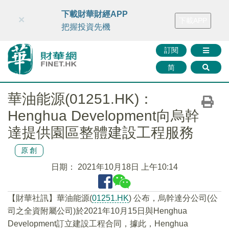
財華智庫網
FINTV
FINMETA
財華證券
媒體矩陣
下載財華財經APP
×
下載APP
智庫沙龍
聯絡我們
把握投資先機
訂閱
简
華油能源(01251.HK)：
Henghua Development向烏幹
達提供園區整體建設工程服務
原創
日期：
2021年10月18日 上午10:14
【財華社訊】華油能源(
01251.HK
) 公布，烏幹達分公司(公
司之全資附屬公司)於2021年10月15日與Henghua
Development訂立建設工程合同，據此，Henghua