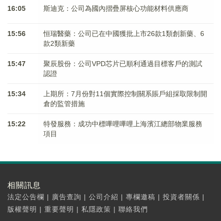
16:05
斯迪克：公司為國內摺疊屏核心功能材料供應商
15:56
恒瑞醫藥：公司已在中國獲批上市26款1類創新藥、6
款2類新藥
15:47
聚辰股份：公司VPD芯片已順利通過目標客戶的測試
認證
15:34
上期所：7月份對11個實際控制關系賬戶組採取限制開
倉的監管措施
15:22
特發服務：成功中標嗶哩嗶哩上海濱江總部物業服務
項目
相關訊息
法定公告欄
|
廣告查詢
|
公司介紹
|
專欄邀稿
|
投資者關係
|
版權聲明
|
重要聲明
|
私隱政策
|
聯絡我們