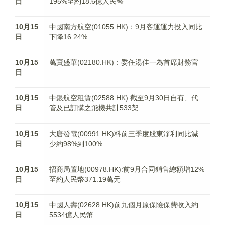
日
195%至約18.6億人民幣
10月15
中國南方航空(01055.HK)：9月客運運力投入同比
日
下降16.24%
10月15
萬寶盛華(02180.HK)：委任湯佳一為首席財務官
日
10月15
中銀航空租賃(02588.HK):截至9月30日自有、代
日
管及已訂購之飛機共計533架
10月15
大唐發電(00991.HK)料前三季度股東淨利同比減
日
少約98%到100%
10月15
招商局置地(00978.HK):前9月合同銷售總額增12%
日
至約人民幣371.19萬元
10月15
中國人壽(02628.HK)前九個月原保險保費收入約
日
5534億人民幣