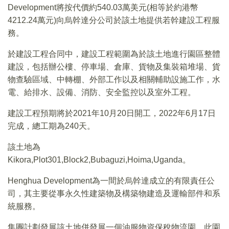
Development將按代價約540.03萬美元(相等於約港幣
4212.24萬元)向烏幹達分公司於該土地提供若幹建設工程服
務。
於建設工程合同中，建設工程範圍為於該土地進行園區整體
建設，包括辦公樓、停車場、倉庫、貨物及集裝箱堆場、貨
物查驗區域、中轉棚、外部工作以及相關輔助設施工作，水
電、給排水、設備、消防、安全監控以及室外工程。
建設工程預期將於2021年10月20日開工，2022年6月17日
完成，總工期為240天。
該土地為
Kikora,Plot301,Block2,Bubaguzi,Hoima,Uganda。
Henghua Development為一間於烏幹達成立的有限責任公
司，其主要從事永久性建築物及構築物建造及運輸部件和系
統服務。
集團計劃發展該土地併發展一個油服物資保稅物流園。此園