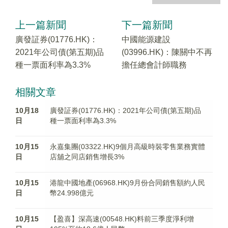
上一篇新聞
下一篇新聞
廣發証券(01776.HK)：
中國能源建設
2021年公司債(第五期)品
(03996.HK)：陳關中不再
種一票面利率為3.3%
擔任總會計師職務
相關文章
10月18
廣發証券(01776.HK)：2021年公司債(第五期)品
日
種一票面利率為3.3%
10月15
永嘉集團(03322.HK)9個月高級時裝零售業務實體
日
店舖之同店銷售增長3%
10月15
港龍中國地產(06968.HK)9月份合同銷售額約人民
日
幣24.998億元
10月15
【盈喜】深高速(00548.HK)料前三季度淨利增