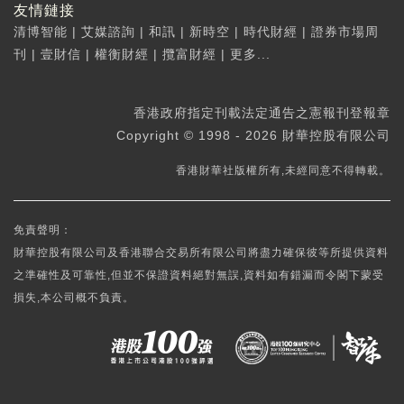
友情鏈接
清博智能
|
艾媒諮詢
|
和訊
|
新時空
|
時代財經
|
證券市場周
刊
|
壹財信
|
權衡財經
|
攬富財經
|
更多...
香港政府指定刊載法定通告之憲報刊登報章
Copyright © 1998 - 2026 財華控股有限公司
香港財華社版權所有,未經同意不得轉載。
免責聲明：
財華控股有限公司及香港聯合交易所有限公司將盡力確保彼等所提供資料
之準確性及可靠性,但並不保證資料絕對無誤,資料如有錯漏而令閣下蒙受
損失,本公司概不負責。