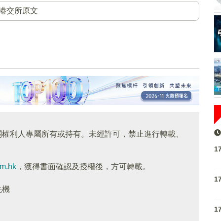
港交所原文
關權利人專屬所有或持有。未經許可，禁止進行轉載、
1
om.hk
，獲得書面確認及授權後，方可轉載。
1
先機
1