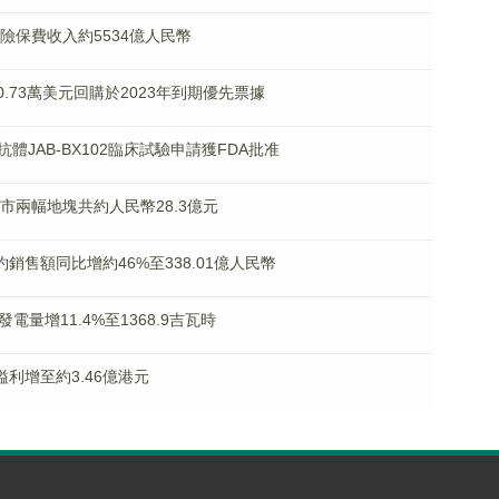
原保險保費收入約5534億人民幣
010.73萬美元回購於2023年到期優先票據
克隆抗體JAB-BX102臨床試驗申請獲FDA批准
上海市兩幅地塊共約人民幣28.3億元
簽約銷售額同比增約46%至338.01億人民幣
成發電量增11.4%至1368.9吉瓦時
月溢利增至約3.46億港元