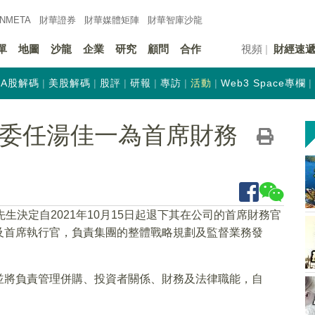
INMETA
財華證券
財華
媒體矩陣
財華
智庫沙龍
單
地圖
沙龍
企業
研究
顧問
合作
視頻
財經速
A股解碼
美股解碼
股評
研報
專訪
活動
Web3 Space專欄
K)：委任湯佳一為首席財務
先生決定自2021年10月15日起退下其在公司的首席財務官
及首席執行官，負責集團的整體戰略規劃及監督業務發
並將負責管理併購、投資者關係、財務及法律職能，自