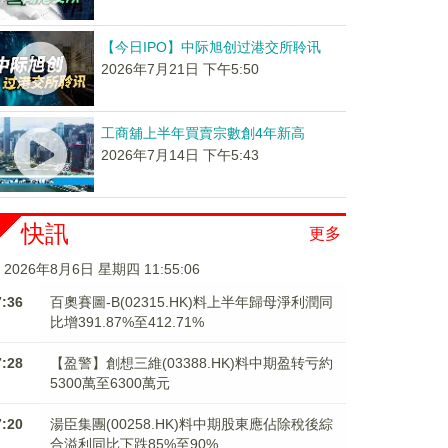
【今日IPO】中际旭创过港交所聆讯
2026年7月21日 下午5:50
工商舖上半年買賣宗數創4年新高
2026年7月14日 下午5:43
快訊
更多
2026年8月6日 星期四 11:55:07
7:36
百奧賽圖-B(02315.HK)料上半年歸母淨利潤同
比增391.87%至412.71%
7:28
【盈警】創想三維(03388.HK)料中期盈转亏約
5300萬至6300萬元
7:20
湯臣集團(00258.HK)料中期股東應佔除稅後綜
合溢利同比下跌85%至90%