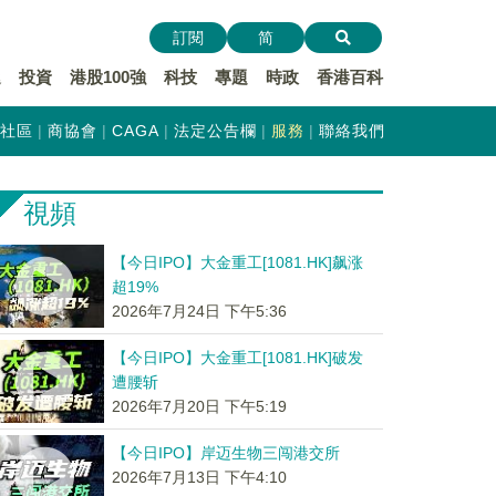
訂閱
简
遞
投資
港股100強
科技
專題
時政
香港百科
社區
商協會
CAGA
法定公告欄
服務
聯絡我們
視頻
【今日IPO】大金重工[1081.HK]飙涨
超19%
2026年7月24日 下午5:36
【今日IPO】大金重工[1081.HK]破发
遭腰斩
2026年7月20日 下午5:19
【今日IPO】岸迈生物三闯港交所
2026年7月13日 下午4:10