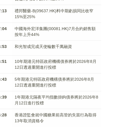
7:13
禮邦醫藥-B(09637.HK)料中期虧損同比收窄
15%至25%
7:04
中國海外宏洋集團(00081.HK)7月合約銷售額
按年上升44%
6:53
和光智成完成天使輪數千萬融資
6:51
10年期港元特區政府機構債券將於2026年8月
12日透過重開進行投標
6:43
5年期港元特區政府機構債券將於2026年8月
12日透過重開進行投標
6:39
1年期港元隔夜平均指數掛鉤債券將於2026年8
月12日進行投標
6:28
香港證監會就中國糖果前高管的失當行為取得
13年取消資格令