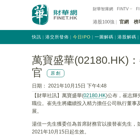
財華智庫網
FINTV
F
港股100強
官網
榜
快訊
港交所發佈
今日IPO
一圖解碼
港股解碼
萬寶盛華(02180.H
官
原創
日期：
2021年10月15日 下午4:48
【財華社訊】萬寶盛華(
02180.HK
)公布，崔志輝
職位。崔先生將繼續投入精力擔任公司執行董事
展。
湯佳一先生獲委任為首席財務官以接替崔先生，
2021年10月15日起生效。