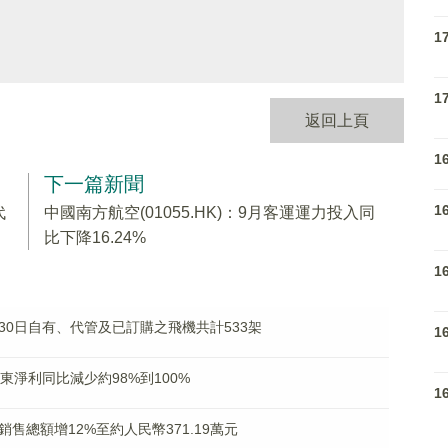
1
1
返回上頁
1
下一篇新聞
1
代
中國南方航空(01055.HK)：9月客運運力投入同
比下降16.24%
1
至9月30日自有、代管及已訂購之飛機共計533架
1
股東淨利同比減少約98%到100%
1
合同銷售總額增12%至約人民幣371.19萬元