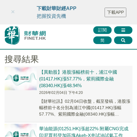
財華智庫網
FINTV
FINMETA
財華證券
媒體矩陣
下載財華財經APP
×
下載APP
智庫沙龍
聯絡我們
把握投資先機
訂閱
简
搜尋結果
【異動股】港股漲幅榜前十，浦江中國
(01417.HK)漲57.77%，紫荊國際金融
(08340.HK)漲48.94%
2026年02月04日 下午4:20
【財華社訊】02月04日收盤，截至發稿，港股漲
幅榜前十名分別為浦江中國(01417.HK)漲幅
57.77%、紫荊國際金融(08340.HK)漲幅
48.94%、亞洲聯網科技(006...
華油能源(01251.HK)漲超22% 附屬CNG完成
印尼賈邦登加區塊Akeh-X井試油試氣工作