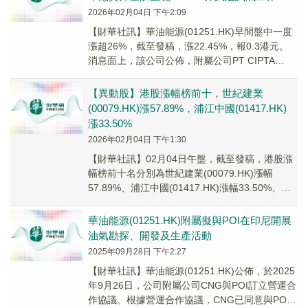
2026年02月04日 下午2:09
【財華社訊】華油能源(01251.HK)早間盤中一度
漲超26%，截至發稿，漲22.45%，報0.3港元。
消息面上，該公司公佈，附屬公司PT CIPTA
NIAGA GEMILAN...
【異動股】港股漲幅榜前十，世紀建業
(00079.HK)漲57.89%，浦江中國(01417.HK)
漲33.50%
2026年02月04日 下午1:30
【財華社訊】02月04日午盤，截至發稿，港股漲
幅榜前十名分別為世紀建業(00079.HK)漲幅
57.89%、浦江中國(01417.HK)漲幅33.50%、飛
尚無煙煤(01738....
華油能源(01251.HK)附屬擬與POI在印尼開展
油氣勘探、開發及生產活動
2025年09月28日 下午2:27
【財華社訊】華油能源(01251.HK)公佈，於2025
年9月26日，公司附屬公司CNG與POI訂立營運合
作協議。根據營運合作協議，CNG已同意與POI