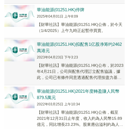
年公司歸屬權益持有人應佔溢...
華油能源(01251.HK)停牌
2025年04月01日 上午8:09
【財華社訊】華油能源(01251.HK)公佈，於今天
（1/4/2025）上午九時正起暫停買賣。
華油能源(01251.HK)拟配售1亿股净筹约2462
萬港元
2023年04月23日 下午3:23
【財華社訊】華油能源(01251.HK)公布，於2023
年4月21日，公司與配售代理訂立配售協議，據
此，公司已有條件同意透過配售代理按盡力基準
配售最多1億股配售股份予不少於六名承...
華油能源(01251.HK)2021年度轉盈賺人民幣
879.5萬元
2022年03月25日 上午10:34
【財華社訊】華油能源(01251.HK)公佈，截至
2021年12月31日止年度，收入約為人民幣15.89
億元，同比增長23.23%。股東應佔溢利約為人民