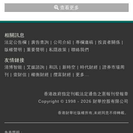
幣879.5萬元，去年同期...
查看更多
相關訊息
法定公告欄
|
廣告查詢
|
公司介紹
|
專欄邀稿
|
投資者關係
|
版權聲明
|
重要聲明
|
私隱政策
|
聯絡我們
友情鏈接
清博智能
|
艾媒諮詢
|
和訊
|
新時空
|
時代財經
|
證券市場周
刊
|
壹財信
|
權衡財經
|
攬富財經
|
更多...
香港政府指定刊載法定通告之憲報刊登報章
Copyright © 1998 - 2026 財華控股有限公司
香港財華社版權所有,未經同意不得轉載。
免責聲明：