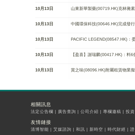
10月13日
山東新華製藥(00719.HK)克
10月13日
中國環保科技(00646.HK)完成發
10月13日
PACIFIC LEGEND(08547.
10月13日
【盈喜】謝瑞麟(00417.HK)：
10月13日
賞之味(08096.HK)附屬租賃
相關訊息
法定公告欄
|
廣告查詢
|
公司介紹
|
專欄邀稿
|
投資
友情鏈接
清博智能
|
艾媒諮詢
|
和訊
|
新時空
|
時代財經
|
證