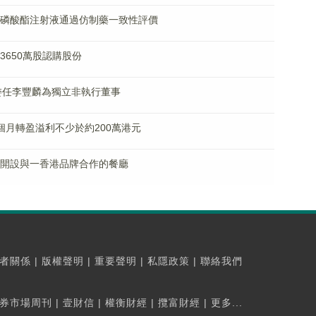
林黴素磷酸酯注射液通過仿制藥一致性評價
行3650萬股認購股份
HK)：委任李豐麟為獨立非執行董事
料6個月轉盈溢利不少於約200萬港元
物業擬開設與一香港品牌合作的餐廳
者關係
|
版權聲明
|
重要聲明
|
私隱政策
|
聯絡我們
券市場周刊
|
壹財信
|
權衡財經
|
攬富財經
|
更多...