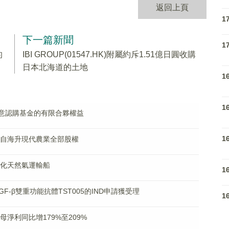
返回上頁
1
下一篇新聞
1
的
IBI GROUP(01547.HK)附屬約斥1.51億日圓收購
日本北海道的土地
1
1
基金同意認購基金的有限合夥權益
1
出售蒙自海升現代農業全部股權
艘液化天然氣運輸船
1
1/TGF-β雙重功能抗體TST005的IND申請獲受理
1
歸母淨利同比增179%至209%