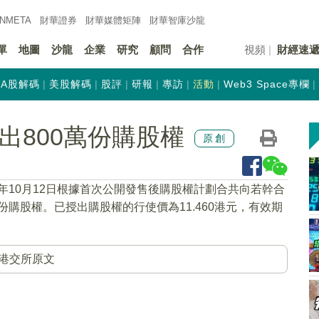
INMETA
財華證券
財華
媒體矩陣
財華
智庫沙龍
單
地圖
沙龍
企業
研究
顧問
合作
視頻
財經速
A股解碼
美股解碼
股評
研報
專訪
活動
Web3 Space專欄
)授出800萬份購股權
原創
21年10月12日根據首次公開發售後購股權計劃合共向若幹合
份購股權。已授出購股權的行使價為11.460港元，有效期
港交所原文