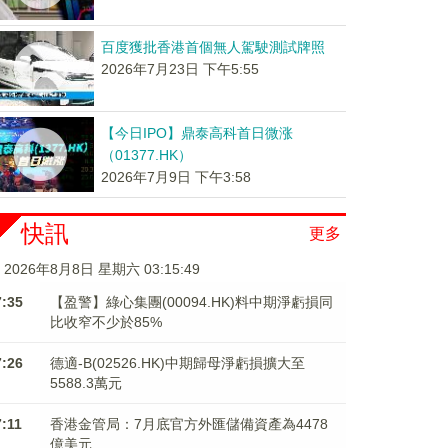
百度獲批香港首個無人駕駛測試牌照
2026年7月23日 下午5:55
【今日IPO】鼎泰高科首日微涨
（01377.HK）
2026年7月9日 下午3:58
快訊
更多
2026年8月8日 星期六 03:15:50
7:35
【盈警】綠心集團(00094.HK)料中期淨虧損同
比收窄不少於85%
7:26
德適-B(02526.HK)中期歸母淨虧損擴大至
5588.3萬元
7:11
香港金管局：7月底官方外匯儲備資產為4478
億美元