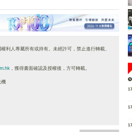
關權利人專屬所有或持有。未經許可，禁止進行轉載、
om.hk
，獲得書面確認及授權後，方可轉載。
先機
1
1
1