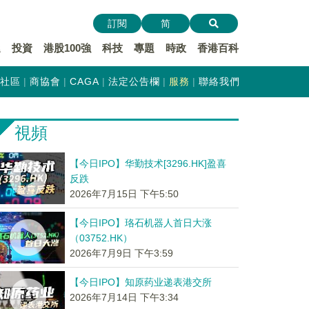
訂閱
简
遞
投資
港股100強
科技
專題
時政
香港百科
社區
商協會
CAGA
法定公告欄
服務
聯絡我們
視頻
【今日IPO】华勤技术[3296.HK]盈喜
反跌
2026年7月15日 下午5:50
【今日IPO】珞石机器人首日大涨
（03752.HK）
2026年7月9日 下午3:59
【今日IPO】知原药业递表港交所
2026年7月14日 下午3:34