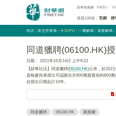
財華智庫網
FINTV
F
港股100強
官網
榜
快訊
港交所發佈
今日IPO
一圖解碼
港股解碼
同道獵聘(06100.HK
日期：
2021年10月14日 上午9:22
【財華社訊】同道獵聘(
06100.HK
)公布，於20
資格參與者授出可認購合共800萬股股份的800萬
自授出日期起計10年。
同道獵聘
06100.HK
購股權