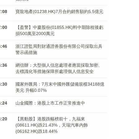
7:08
寶龍地產(01238.HK)7月合約銷售額約5.5億元
7:00
【盈警】中慶股份(01855.HK)料中期除稅後虧
損500萬至2000萬元
6:46
浙江證監局對財通證券股份有限公司採取出具
警示函措施
6:36
網信辦：大型個人信息處理者應當採取加密、
去標識化等措施保障所處理個人信息安全
6:30
國家外匯局：7月末中國外匯儲備規模34188億
美元 升幅0.07%
6:24
山金國際：港股上市工作正常推進中
6:20
【異動股】港股跌幅榜前十，九福來
(08611.HK)跌21.43%，天瑞汽車内飾
(06162.HK)跌18.44%