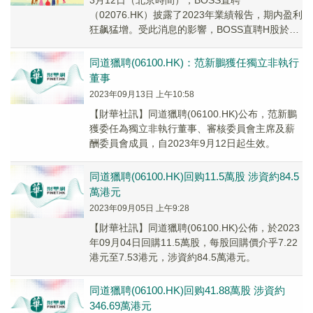
3月12日（北京時間），BOSS直聘
（02076.HK）披露了2023年業績報告，期内盈利
狂飙猛增。受此消息的影響，BOSS直聘H股於3
月13日（北京時間）跳空大漲了近20.8%...
同道獵聘(06100.HK)：范新鵬獲任獨立非執行
董事
2023年09月13日 上午10:58
【財華社訊】同道獵聘(06100.HK)公布，范新鵬
獲委任為獨立非執行董事、審核委員會主席及薪
酬委員會成員，自2023年9月12日起生效。
同道獵聘(06100.HK)回购11.5萬股 涉資約84.5
萬港元
2023年09月05日 上午9:28
【財華社訊】同道獵聘(06100.HK)公佈，於2023
年09月04日回購11.5萬股，每股回購價介乎7.22
港元至7.53港元，涉資約84.5萬港元。
同道獵聘(06100.HK)回购41.88萬股 涉資約
346.69萬港元