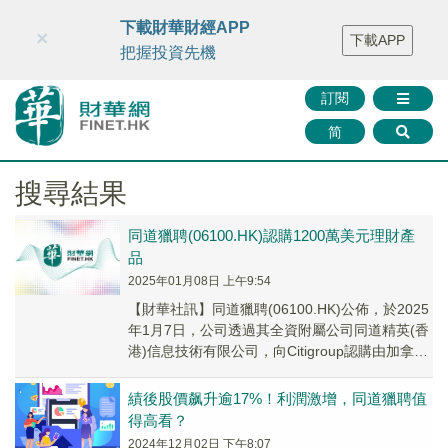
財華智庫網
FINTV
FINMETA
財華證券
媒體矩陣
下載財華財經APP
×
下載APP
智庫沙龍
聯絡我們
把握投資先機
訂閱
简
搜尋結果
同道獵聘(06100.HK)認購1200萬美元理財產
品
2025年01月08日 上午9:54
【財華社訊】同道獵聘(06100.HK)公佈，於2025
年1月7日，公司透過其全資附屬公司同道精英(香
港)信息技術有限公司，向Citigroup認購由加拿大
蒙特利爾銀行發行、金額...
績後股價飙升逾17%！利潤激增，同道獵聘值
得高看？
2024年12月02日 下午8:07