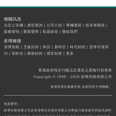
相關訊息
法定公告欄
|
廣告查詢
|
公司介紹
|
專欄邀稿
|
投資者關係
|
版權聲明
|
重要聲明
|
私隱政策
|
聯絡我們
友情鏈接
清博智能
|
艾媒諮詢
|
和訊
|
新時空
|
時代財經
|
證券市場周
刊
|
壹財信
|
權衡財經
|
攬富財經
|
更多...
香港政府指定刊載法定通告之憲報刊登報章
Copyright © 1998 - 2026 財華控股有限公司
香港財華社版權所有,未經同意不得轉載。
免責聲明：
財華控股有限公司及香港聯合交易所有限公司將盡力確保彼等所提供資料