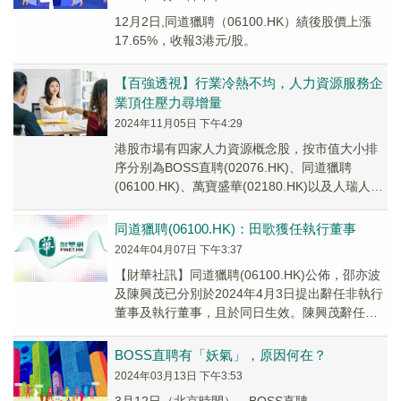
12月2日,同道獵聘（06100.HK）績後股價上漲
17.65%，收報3港元/股。
【百強透視】行業冷熱不均，人力資源服務企
業頂住壓力尋增量
2024年11月05日 下午4:29
港股市場有四家人力資源概念股，按市值大小排
序分别為BOSS直聘(02076.HK)、同道獵聘
(06100.HK)、萬寶盛華(02180.HK)以及人瑞人才
(06919.HK)。
同道獵聘(06100.HK)：田歌獲任執行董事
2024年04月07日 下午3:37
【財華社訊】同道獵聘(06100.HK)公佈，邵亦波
及陳興茂已分別於2024年4月3日提出辭任非執行
董事及執行董事，且於同日生效。陳興茂辭任執
行董事後，仍將繼續擔任公司首席技術官...
BOSS直聘有「妖氣」，原因何在？
2024年03月13日 下午3:53