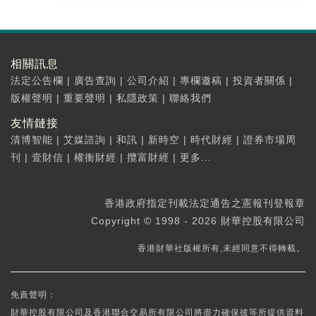
相關訊息
法定公告欄
|
廣告查詢
|
公司介紹
|
專欄邀稿
|
投資者關係
|
版權聲明
|
重要聲明
|
私隱政策
|
聯絡我們
友情鏈接
清博智能
|
艾媒諮詢
|
和訊
|
新時空
|
時代財經
|
證券市場周
刊
|
壹財信
|
權衡財經
|
攬富財經
|
更多...
香港政府指定刊載法定通告之憲報刊登報章
Copyright © 1998 - 2026 財華控股有限公司
香港財華社版權所有,未經同意不得轉載。
免責聲明：
財華控股有限公司及香港聯合交易所有限公司將盡力確保彼等所提供資料