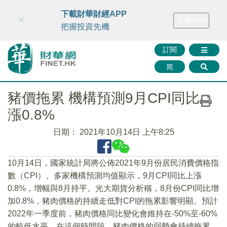
財華智庫網
FINTV
FINMETA
財華證券
媒體矩陣
下載財華財經APP
×
下載APP
智庫沙龍
聯絡我們
把握投資先機
訂閱
简
豬價拖累 機構預測9月CPI同比
漲0.8%
日期：
2021年10月14日 上午8:25
10月14日，國家統計局將公佈2021年9月份居民消費價格指
數（CPI）。多家機構預測均值顯示，9月CPI同比上漲
0.8%，增幅與8月持平。光大期貨分析稱，8月份CPI同比增
加0.8%，豬肉價格的持續走低對CPI的拖累影響明顯。預計
2022年一季度前，豬肉價格同比變化會維持在-50%至-60%
的較低水平，在這個時間段，豬肉價格的弱勢會持續拖累