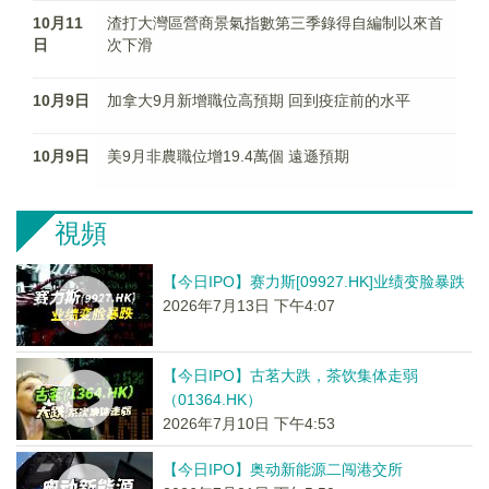
10月11
渣打大灣區營商景氣指數第三季錄得自編制以來首
日
次下滑
10月9日
加拿大9月新增職位高預期 回到疫症前的水平
10月9日
美9月非農職位增19.4萬個 遠遜預期
視頻
【今日IPO】赛力斯[09927.HK]业绩变脸暴跌
2026年7月13日 下午4:07
【今日IPO】古茗大跌，茶饮集体走弱
（01364.HK）
2026年7月10日 下午4:53
【今日IPO】奥动新能源二闯港交所