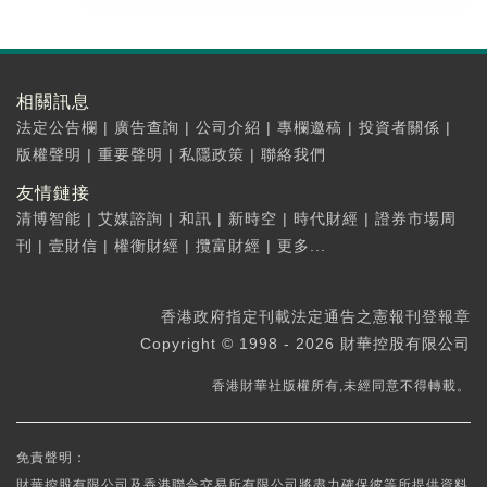
相關訊息
法定公告欄
|
廣告查詢
|
公司介紹
|
專欄邀稿
|
投資者關係
|
版權聲明
|
重要聲明
|
私隱政策
|
聯絡我們
友情鏈接
清博智能
|
艾媒諮詢
|
和訊
|
新時空
|
時代財經
|
證券市場周
刊
|
壹財信
|
權衡財經
|
攬富財經
|
更多...
香港政府指定刊載法定通告之憲報刊登報章
Copyright © 1998 - 2026 財華控股有限公司
香港財華社版權所有,未經同意不得轉載。
免責聲明：
財華控股有限公司及香港聯合交易所有限公司將盡力確保彼等所提供資料