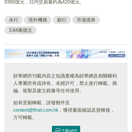
9300億元，日均交易量約為420億元。
央行
境外機構
銀行
市場債券
3.84萬億元
財華網所刊載內容之知識產權為財華網及相關權利
人專屬所有或持有。未經許可，禁止進行轉載、摘
編、複製及建立鏡像等任何使用。
如有意願轉載，請發郵件至
content@finet.com.hk
，獲得書面確認及授權後，
方可轉載。
下載APP