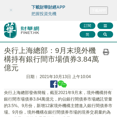
財華智庫網
FINTV
FINMETA
財華證券
媒體矩陣
下載財華財經APP
×
下載APP
智庫沙龍
聯絡我們
把握投資先機
訂閱
简
央行上海總部：9月末境外機
構持有銀行間市場債券3.84萬
億元
日期：
2021年10月13日 上午10:04
央行上海總部發佈簡報，截至2021年9月末，境外機構持有
銀行間市場債券3.84萬億元，約佔銀行間債券市場總託管量
的3.5%。9月份，新增12家境外機構主體進入銀行間債券市
場。9月份，境外機構在銀行間債券市場的現券交易量約為