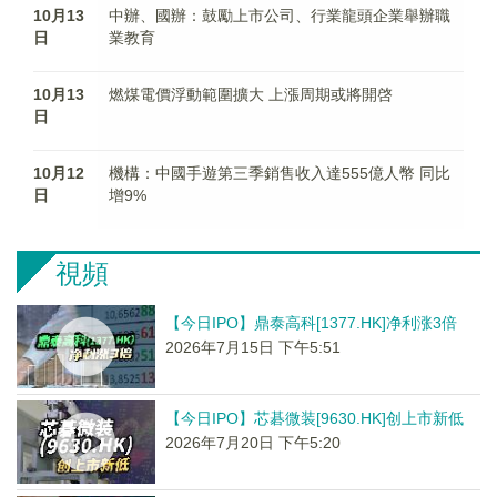
10月13
中辦、國辦：鼓勵上市公司、行業龍頭企業舉辦職
日
業教育
10月13
燃煤電價浮動範圍擴大 上漲周期或將開啓
日
10月12
機構：中國手遊第三季銷售收入達555億人幣 同比
日
增9%
視頻
【今日IPO】鼎泰高科[1377.HK]净利涨3倍
2026年7月15日 下午5:51
【今日IPO】芯碁微装[9630.HK]创上市新低
2026年7月20日 下午5:20