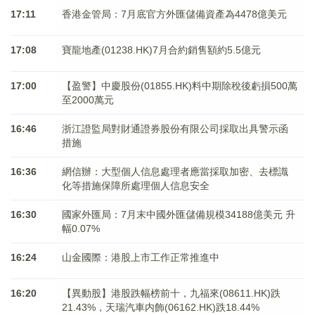
17:11
香港金管局：7月底官方外匯儲備資產為4478億美元
17:08
寶龍地產(01238.HK)7月合約銷售額約5.5億元
17:00
【盈警】中慶股份(01855.HK)料中期除稅後虧損500萬
至2000萬元
16:46
浙江證監局對財通證券股份有限公司採取出具警示函
措施
16:36
網信辦：大型個人信息處理者應當採取加密、去標識
化等措施保障所處理個人信息安全
16:30
國家外匯局：7月末中國外匯儲備規模34188億美元 升
幅0.07%
16:24
山金國際：港股上市工作正常推進中
16:20
【異動股】港股跌幅榜前十，九福來(08611.HK)跌
21.43%，天瑞汽車内飾(06162.HK)跌18.44%