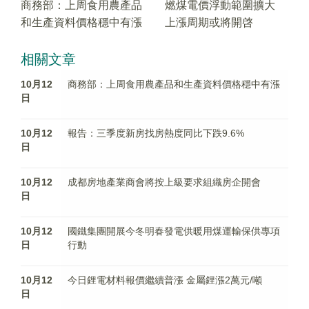
商務部：上周食用農產品
燃煤電價浮動範圍擴大
和生產資料價格穩中有漲
上漲周期或將開啓
相關文章
10月12
商務部：上周食用農產品和生產資料價格穩中有漲
日
10月12
報告：三季度新房找房熱度同比下跌9.6%
日
10月12
成都房地產業商會將按上級要求組織房企開會
日
10月12
國鐵集團開展今冬明春發電供暖用煤運輸保供專項
日
行動
10月12
今日鋰電材料報價繼續普漲 金屬鋰漲2萬元/噸
日