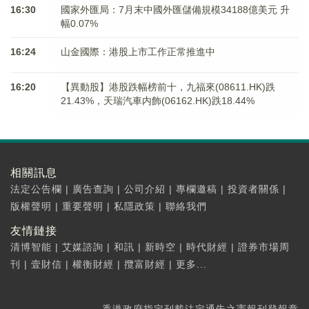
16:30
國家外匯局：7月末中國外匯儲備規模34188億美元 升
幅0.07%
16:24
山金國際：港股上市工作正常推進中
16:20
【異動股】港股跌幅榜前十，九福來(08611.HK)跌
21.43%，天瑞汽車内飾(06162.HK)跌18.44%
相關訊息
法定公告欄
|
廣告查詢
|
公司介紹
|
專欄邀稿
|
投資者關係
|
版權聲明
|
重要聲明
|
私隱政策
|
聯絡我們
友情鏈接
清博智能
|
艾媒諮詢
|
和訊
|
新時空
|
時代財經
|
證券市場周
刊
|
壹財信
|
權衡財經
|
攬富財經
|
更多...