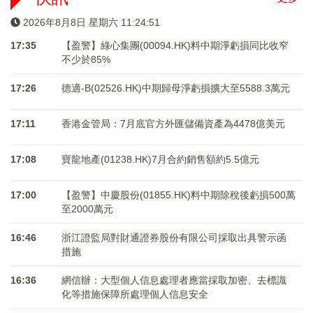
2026年8月8日 星期六 11:24:51
17:35
【盈警】綠心集團(00094.HK)料中期淨虧損同比收窄
不少於85%
17:26
德適-B(02526.HK)中期歸母淨虧損擴大至5588.3萬元
17:11
香港金管局：7月底官方外匯儲備資產為4478億美元
17:08
寶龍地產(01238.HK)7月合約銷售額約5.5億元
17:00
【盈警】中慶股份(01855.HK)料中期除稅後虧損500萬
至2000萬元
16:46
浙江證監局對財通證券股份有限公司採取出具警示函
措施
16:36
網信辦：大型個人信息處理者應當採取加密、去標識
化等措施保障所處理個人信息安全