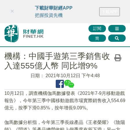
財華智庫網
FINTV
FINMETA
財華證券
媒體矩陣
下載財華財經APP
×
下載APP
智庫沙龍
聯絡我們
把握投資先機
訂閱
简
機構：中國手遊第三季銷售收
入達555億人幣 同比增9%
日期：
2021年10月12日 下午4:48
10月12日，調查機構伽馬數據發表《2021年7-9月移動遊戲
報告》，今年第三季中國移動遊戲市場實際銷售收入554.69
億元，按季下滑0.85%，按年增長9.09%。
伽馬數據分析指，今年第三季長線產品《王者榮耀》《陰陽
師》《問道》等產品總營收較上個季度有所下滑；另一方