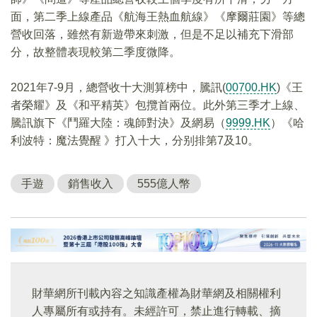
面，第二季上線產品《航海王熱血航線》《摩爾莊園》等總
營收回落，雖然有新遊帶來刺激，但是不足以補充下滑部
分，故整體表現較第二季度微降。
2021年7-9月，總營收十大測算榜中，騰訊(
00700.HK
)《王
者榮耀》及《和平精英》包攬首兩位。此外第三季才上線、
騰訊旗下《鬥羅大陸：魂師對決》及網易（
9999.HK
）《哈
利波特：魔法覺醒 》打入十大，分别排第7及10。
手遊
銷售收入
555億人幣
財華網所刊載內容之知識產權為財華網及相關權利
人專屬所有或持有。未經許可，禁止進行轉載、摘