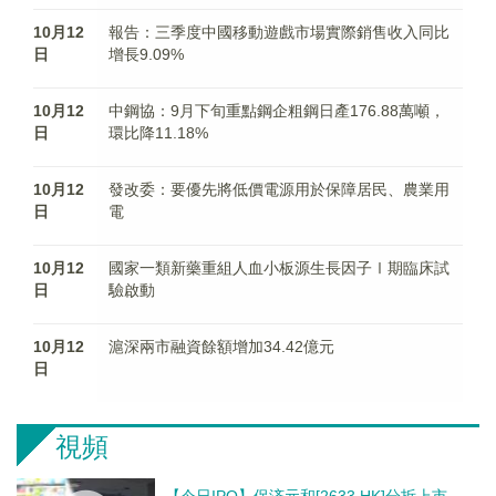
10月12
報告：三季度中國移動遊戲市場實際銷售收入同比
日
增長9.09%
10月12
中鋼協：9月下旬重點鋼企粗鋼日產176.88萬噸，
日
環比降11.18%
10月12
發改委：要優先將低價電源用於保障居民、農業用
日
電
10月12
國家一類新藥重組人血小板源生長因子Ⅰ期臨床試
日
驗啟動
10月12
滬深兩市融資餘額增加34.42億元
日
視頻